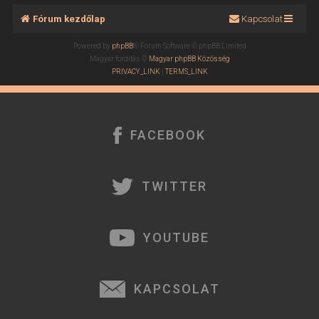
Fórum kezdőlap
Kapcsolat
Powered by
phpBB
® Forum Software © phpBB Limited
Magyar fordítás ©
Magyar phpBB Közösség
PRIVACY_LINK
|
TERMS_LINK
FACEBOOK
TWITTER
YOUTUBE
KAPCSOLAT