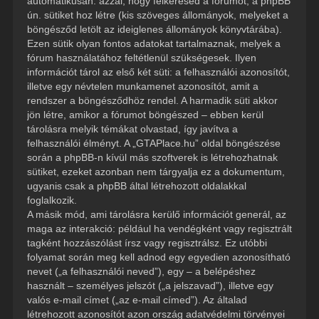
automatikusan: azzal, hogy felkeresed a fórumot, a phpBB
ún. sütiket hoz létre (kis szöveges állományok, melyeket a
böngésződ letölt az ideiglenes állományok könyvtárába).
Ezen sütik olyan fontos adatokat tartalmaznak, melyek a
fórum használatához feltétlenül szükségesek. Ilyen
információt tárol az első két süti: a felhasználói azonosítót,
illetve egy névtelen munkamenet azonosítót, amit a
rendszer a böngésződhöz rendel. A harmadik süti akkor
jön létre, amikor a fórumot böngészed – ebben kerül
tárolásra melyik témákat olvastad, így javítva a
felhasználói élményt. A „GTAPlace.hu” oldal böngészése
során a phpBB-n kívül más szoftverek is létrehozhatnak
sütiket, ezeket azonban nem tárgyalja ez a dokumentum,
ugyanis csak a phpBB által létrehozott oldalakkal
foglalkozik.
A másik mód, ami tárolásra kerülő információt generál, az
maga az interakció: például ha vendégként vagy regisztrált
tagként hozzászólást írsz vagy regisztrálsz. Ez utóbbi
folyamat során meg kell adnod egy egyedien azonosítható
nevet („a felhasználói neved”), egy – a belépéshez
használt – személyes jelszót („a jelszavad”), illetve egy
valós e-mail címet („az e-mail címed”). Az általad
létrehozott azonosítót azon ország adatvédelmi törvényei