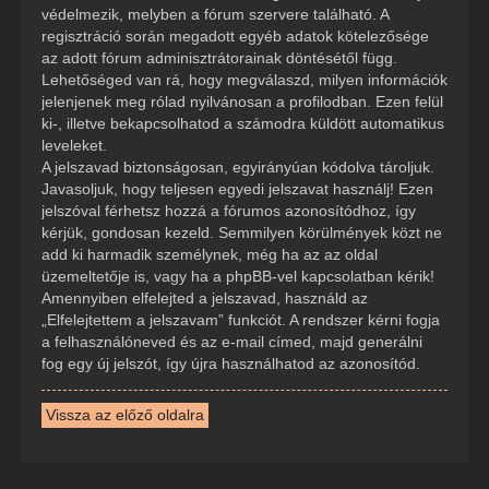
védelmezik, melyben a fórum szervere található. A
regisztráció során megadott egyéb adatok kötelezősége
az adott fórum adminisztrátorainak döntésétől függ.
Lehetőséged van rá, hogy megválaszd, milyen információk
jelenjenek meg rólad nyilvánosan a profilodban. Ezen felül
ki-, illetve bekapcsolhatod a számodra küldött automatikus
leveleket.
A jelszavad biztonságosan, egyirányúan kódolva tároljuk.
Javasoljuk, hogy teljesen egyedi jelszavat használj! Ezen
jelszóval férhetsz hozzá a fórumos azonosítódhoz, így
kérjük, gondosan kezeld. Semmilyen körülmények közt ne
add ki harmadik személynek, még ha az az oldal
üzemeltetője is, vagy ha a phpBB-vel kapcsolatban kérik!
Amennyiben elfelejted a jelszavad, használd az
„Elfelejtettem a jelszavam” funkciót. A rendszer kérni fogja
a felhasználóneved és az e-mail címed, majd generálni
fog egy új jelszót, így újra használhatod az azonosítód.
Vissza az előző oldalra