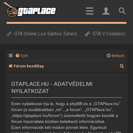
GTA Online Los Santos Tuners
GTA V Csalások
GyIK
Belépés
K
Fórum kezdőlap
e
GTAPLACE.HU - ADATVÉDELMI
r
NYILATKOZAT
e
s
Ezen nyilatkozat írja le, hogy a phpBB és a „GTAPlace.hu”
é
fórum (a továbbiakban „mi”, „a fórum”, „GTAPlace.hu”,
„https://gtaplace.hu/forum”) üzemeltetői hogyan kezelik a
s
fórum használata közben keletkező információkat.
Ezen információk két módon jönnek létre. Egyrészt