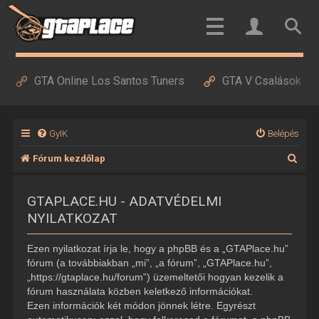
GTA Online Los Santos Tuners
GTA V Csalások
GyIK
Belépés
K
Fórum kezdőlap
e
GTAPLACE.HU - ADATVÉDELMI
r
NYILATKOZAT
e
s
Ezen nyilatkozat írja le, hogy a phpBB és a „GTAPlace.hu”
é
fórum (a továbbiakban „mi”, „a fórum”, „GTAPlace.hu”,
„https://gtaplace.hu/forum”) üzemeltetői hogyan kezelik a
s
fórum használata közben keletkező információkat.
Ezen információk két módon jönnek létre. Egyrészt