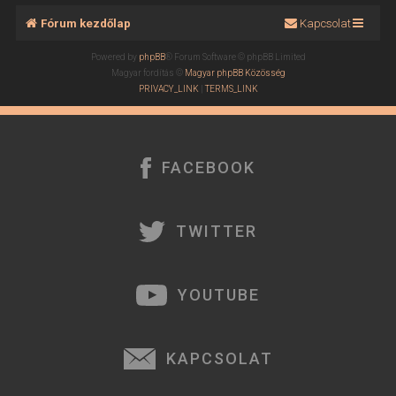
Fórum kezdőlap
Kapcsolat
Powered by
phpBB
® Forum Software © phpBB Limited
Magyar fordítás ©
Magyar phpBB Közösség
PRIVACY_LINK
|
TERMS_LINK
FACEBOOK
TWITTER
YOUTUBE
KAPCSOLAT