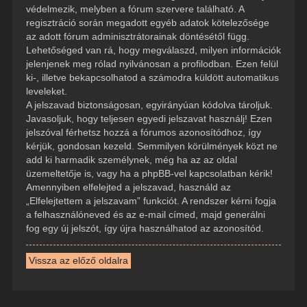
védelmezik, melyben a fórum szervere található. A
regisztráció során megadott egyéb adatok kötelezősége
az adott fórum adminisztrátorainak döntésétől függ.
Lehetőséged van rá, hogy megválaszd, milyen információk
jelenjenek meg rólad nyilvánosan a profilodban. Ezen felül
ki-, illetve bekapcsolhatod a számodra küldött automatikus
leveleket.
A jelszavad biztonságosan, egyirányúan kódolva tároljuk.
Javasoljuk, hogy teljesen egyedi jelszavat használj! Ezen
jelszóval férhetsz hozzá a fórumos azonosítódhoz, így
kérjük, gondosan kezeld. Semmilyen körülmények közt ne
add ki harmadik személynek, még ha az az oldal
üzemeltetője is, vagy ha a phpBB-vel kapcsolatban kérik!
Amennyiben elfelejted a jelszavad, használd az
„Elfelejtettem a jelszavam” funkciót. A rendszer kérni fogja
a felhasználóneved és az e-mail címed, majd generálni
fog egy új jelszót, így újra használhatod az azonosítód.
Vissza az előző oldalra