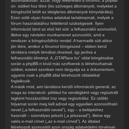
automatikusan: azzal, hogy felkeresed a fórumot, a phpBB
ún. sütiket hoz létre (kis szöveges állományok, melyeket a
böngésződ letölt az ideiglenes állományok könyvtárába).
Ezen sütik olyan fontos adatokat tartalmaznak, melyek a
fórum használatához feltétlenül szükségesek. Ilyen
információt tárol az első két süti: a felhasználói azonosítót,
illetve egy névtelen munkamenet azonosítót, amit a
rendszer a böngésződhöz rendel. A harmadik süti akkor
jön létre, amikor a fórumot böngészed – ebben kerül
tárolásra melyik témákat olvastad, így javítva a
felhasználói élményt. A „GTAPlace.hu” oldal böngészése
során a phpBB-n kívül más szoftverek is létrehozhatnak
sütiket, ezeket azonban nem tárgyalja ez a dokumentum,
ugyanis csak a phpBB által létrehozott oldalakkal
foglalkozik.
A másik mód, ami tárolásra kerülő információt generál, az
maga az interakció: például ha vendégként vagy regisztrált
tagként hozzászólást írsz vagy regisztrálsz. Ez utóbbi
folyamat során meg kell adnod egy egyedien azonosítható
nevet („a felhasználói neved”), egy – a belépéshez
használt – személyes jelszót („a jelszavad”), illetve egy
valós e-mail címet („az e-mail címed”). Az általad
létrehozott azonosítót azon ország adatvédelmi törvényei