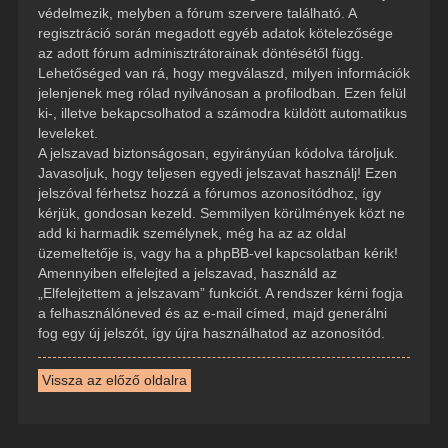
védelmezik, melyben a fórum szervere található. A
regisztráció során megadott egyéb adatok kötelezősége
az adott fórum adminisztrátorainak döntésétől függ.
Lehetőséged van rá, hogy megválaszd, milyen információk
jelenjenek meg rólad nyilvánosan a profilodban. Ezen felül
ki-, illetve bekapcsolhatod a számodra küldött automatikus
leveleket.
A jelszavad biztonságosan, egyirányúan kódolva tároljuk.
Javasoljuk, hogy teljesen egyedi jelszavat használj! Ezen
jelszóval férhetsz hozzá a fórumos azonosítódhoz, így
kérjük, gondosan kezeld. Semmilyen körülmények közt ne
add ki harmadik személynek, még ha az az oldal
üzemeltetője is, vagy ha a phpBB-vel kapcsolatban kérik!
Amennyiben elfelejted a jelszavad, használd az
„Elfelejtettem a jelszavam” funkciót. A rendszer kérni fogja
a felhasználóneved és az e-mail címed, majd generálni
fog egy új jelszót, így újra használhatod az azonosítód.
Vissza az előző oldalra