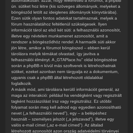
automatikusan: azzal, hogy felkeresed a fórumot, a phpBB
ún. sütiket hoz létre (kis szöveges állományok, melyeket a
böngésződ letölt az ideiglenes állományok könyvtárába).
Ezen sütik olyan fontos adatokat tartalmaznak, melyek a
fórum használatához feltétlenül szükségesek. Ilyen
információt tárol az első két süti: a felhasználói azonosítót,
illetve egy névtelen munkamenet azonosítót, amit a
rendszer a böngésződhöz rendel. A harmadik süti akkor
jön létre, amikor a fórumot böngészed – ebben kerül
tárolásra melyik témákat olvastad, így javítva a
felhasználói élményt. A „GTAPlace.hu” oldal böngészése
során a phpBB-n kívül más szoftverek is létrehozhatnak
sütiket, ezeket azonban nem tárgyalja ez a dokumentum,
ugyanis csak a phpBB által létrehozott oldalakkal
foglalkozik.
A másik mód, ami tárolásra kerülő információt generál, az
maga az interakció: például ha vendégként vagy regisztrált
tagként hozzászólást írsz vagy regisztrálsz. Ez utóbbi
folyamat során meg kell adnod egy egyedien azonosítható
nevet („a felhasználói neved”), egy – a belépéshez
használt – személyes jelszót („a jelszavad”), illetve egy
valós e-mail címet („az e-mail címed”). Az általad
létrehozott azonosítót azon ország adatvédelmi törvényei