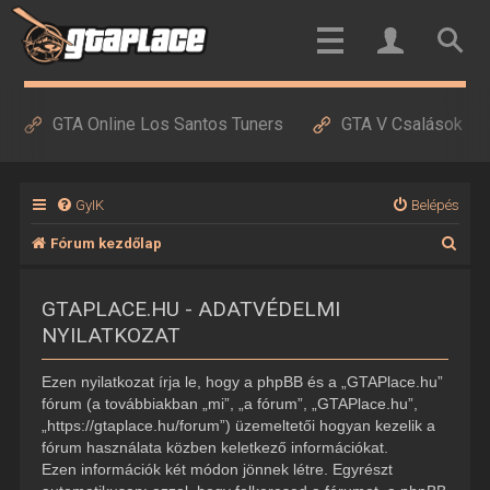
GTA Online Los Santos Tuners
GTA V Csalások
GyIK
Belépés
K
Fórum kezdőlap
e
GTAPLACE.HU - ADATVÉDELMI
r
NYILATKOZAT
e
s
Ezen nyilatkozat írja le, hogy a phpBB és a „GTAPlace.hu”
é
fórum (a továbbiakban „mi”, „a fórum”, „GTAPlace.hu”,
„https://gtaplace.hu/forum”) üzemeltetői hogyan kezelik a
s
fórum használata közben keletkező információkat.
Ezen információk két módon jönnek létre. Egyrészt