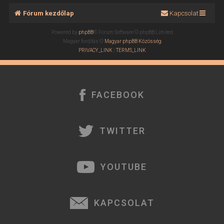
Fórum kezdőlap
Kapcsolat
Powered by
phpBB
® Forum Software © phpBB Limited
Magyar fordítás ©
Magyar phpBB Közösség
PRIVACY_LINK
|
TERMS_LINK
FACEBOOK
TWITTER
YOUTUBE
KAPCSOLAT