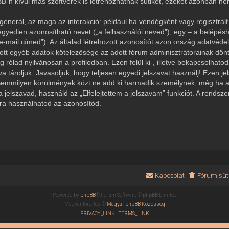
-n kívül más szoftverek is létrehozhatnak sütiket, ezeket azonban n
generál, az maga az interakció: például ha vendégként vagy regisztrált 
gyedien azonosítható nevet („a felhasználói neved”), egy – a belépésh
az e-mail címed”). Az általad létrehozott azonosítót azon ország adatvé
dott egyéb adatok kötelezősége az adott fórum adminisztrátorainak dön
rólad nyilvánosan a profilodban. Ezen felül ki-, illetve bekapcsolhato
 tároljuk. Javasoljuk, hogy teljesen egyedi jelszavat használj! Ezen j
Semmilyen körülmények közt ne add ki harmadik személynek, még ha az
a jelszavad, használd az „Elfelejtettem a jelszavam” funkciót. A rendsze
újra használhatod az azonosítód.
Kapcsolat
Fórum süti
Powered by
phpBB
® Forum Software © phpBB Limited
Magyar fordítás ©
Magyar phpBB Közösség
PRIVACY_LINK
|
TERMS_LINK