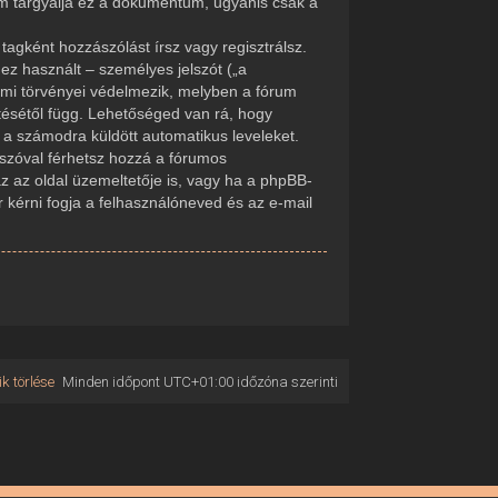
em tárgyalja ez a dokumentum, ugyanis csak a
tagként hozzászólást írsz vagy regisztrálsz.
ez használt – személyes jelszót („a
delmi törvényei védelmezik, melyben a fórum
tésétől függ. Lehetőséged van rá, hogy
d a számodra küldött automatikus leveleket.
elszóval férhetsz hozzá a fórumos
 az oldal üzemeltetője is, vagy ha a phpBB-
r kérni fogja a felhasználóneved és az e-mail
k törlése
Minden időpont
UTC+01:00
időzóna szerinti