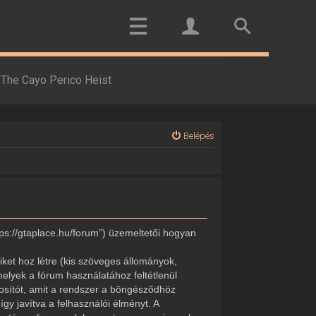
The Cayo Perico Heist
Belépés
tps://gtaplace.hu/forum”) üzemeltetői hogyan
ket hoz létre (kis szöveges állományok,
elyek a fórum használatához feltétlenül
onosítót, amit a rendszer a böngésződhöz
gy javítva a felhasználói élményt. A