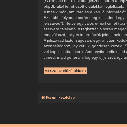
„GTAPlace.hu” oldal böngészése során a phpBB
phpBB által létrehozott oldalakkal foglalkozik.
A másik mód, ami tárolásra kerülő információt 
Ez utóbbi folyamat során meg kell adnod egy e
jelszavad”), illetve egy valós e-mail címet („
szervere található. A regisztráció során mega
megválaszd, milyen információk jelenjenek meg 
A jelszavad biztonságosan, egyirányúan kódolva
azonosítódhoz, így kérjük, gondosan kezeld. 
vel kapcsolatban kérik! Amennyiben elfelejted 
címed, majd generálni fog egy új jelszót, így 
Vissza az előző oldalra
Fórum kezdőlap