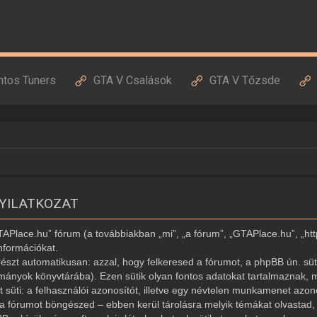
ntos Tuners
GTA V Csalások
GTA V Tőzsde
NYILATKOZAT
GTAPlace.hu” fórum (a továbbiakban „mi”, „a fórum”, „GTAPlace.hu”, „ht
nformációkat.
észt automatikusan: azzal, hogy felkeresed a fórumot, a phpBB ún. süti
ományok könyvtárába). Ezen sütik olyan fontos adatokat tartalmaznak, m
ét süti: a felhasználói azonosítót, illetve egy névtelen munkamenet az
r a fórumot böngészed – ebben kerül tárolásra melyik témákat olvastad, í