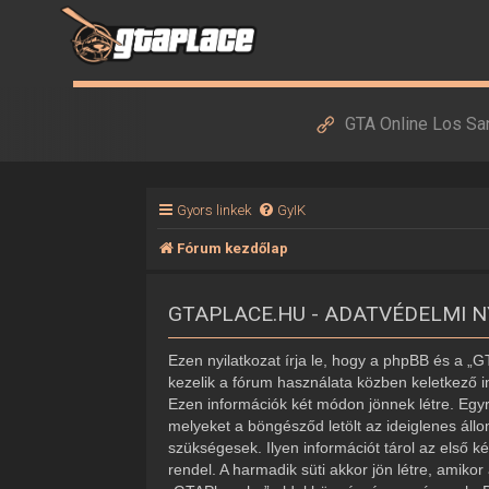
GTA Online Los Sa
Gyors linkek
GyIK
Fórum kezdőlap
GTAPLACE.HU - ADATVÉDELMI 
Ezen nyilatkozat írja le, hogy a phpBB és a „
kezelik a fórum használata közben keletkező i
Ezen információk két módon jönnek létre. Egyr
melyeket a böngésződ letölt az ideiglenes áll
szükségesek. Ilyen információt tárol az első k
rendel. A harmadik süti akkor jön létre, amiko