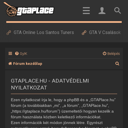
GTA Online Los Santos Tuners
GTA V Csalások
GyIK
Belépés
K
Fórum kezdőlap
e
GTAPLACE.HU - ADATVÉDELMI
r
NYILATKOZAT
e
s
Ezen nyilatkozat írja le, hogy a phpBB és a „GTAPlace.hu”
é
fórum (a továbbiakban „mi”, „a fórum”, „GTAPlace.hu”,
„https://gtaplace.hu/forum”) üzemeltetői hogyan kezelik a
s
fórum használata közben keletkező információkat.
Ezen információk két módon jönnek létre. Egyrészt