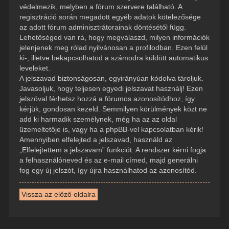
védelmezik, melyben a fórum szervere található. A
regisztráció során megadott egyéb adatok kötelezősége
az adott fórum adminisztrátorainak döntésétől függ.
Lehetőséged van rá, hogy megválaszd, milyen információk
jelenjenek meg rólad nyilvánosan a profilodban. Ezen felül
ki-, illetve bekapcsolhatod a számodra küldött automatikus
leveleket.
A jelszavad biztonságosan, egyirányúan kódolva tároljuk.
Javasoljuk, hogy teljesen egyedi jelszavat használj! Ezen
jelszóval férhetsz hozzá a fórumos azonosítódhoz, így
kérjük, gondosan kezeld. Semmilyen körülmények közt ne
add ki harmadik személynek, még ha az az oldal
üzemeltetője is, vagy ha a phpBB-vel kapcsolatban kérik!
Amennyiben elfelejted a jelszavad, használd az
„Elfelejtettem a jelszavam” funkciót. A rendszer kérni fogja
a felhasználóneved és az e-mail címed, majd generálni
fog egy új jelszót, így újra használhatod az azonosítód.
Vissza az előző oldalra