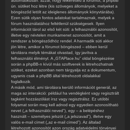
automatikusan: azzal, hogy felkeresed a fórumot, a phpBB
ún. sütiket hoz létre (kis szöveges állományok, melyeket a
böngésződ letölt az ideiglenes állományok könyvtárába).
Ezen sütik olyan fontos adatokat tartalmaznak, melyek a
fórum használatához feltétlenül szükségesek. Ilyen
információt tárol az első két süti: a felhasználói azonosítót,
illetve egy névtelen munkamenet azonosítót, amit a
rendszer a böngésződhöz rendel. A harmadik süti akkor
jön létre, amikor a fórumot böngészed – ebben kerül
tárolásra melyik témákat olvastad, így javítva a
felhasználói élményt. A „GTAPlace.hu” oldal böngészése
során a phpBB-n kívül más szoftverek is létrehozhatnak
sütiket, ezeket azonban nem tárgyalja ez a dokumentum,
ugyanis csak a phpBB által létrehozott oldalakkal
foglalkozik.
A másik mód, ami tárolásra kerülő információt generál, az
maga az interakció: például ha vendégként vagy regisztrált
tagként hozzászólást írsz vagy regisztrálsz. Ez utóbbi
folyamat során meg kell adnod egy egyedien azonosítható
nevet („a felhasználói neved”), egy – a belépéshez
használt – személyes jelszót („a jelszavad”), illetve egy
valós e-mail címet („az e-mail címed”). Az általad
létrehozott azonosítót azon ország adatvédelmi törvényei