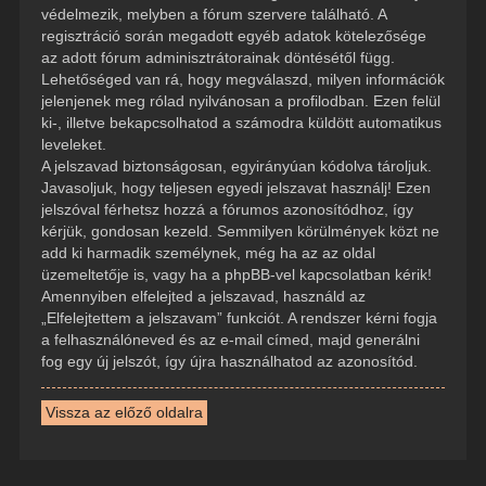
védelmezik, melyben a fórum szervere található. A
regisztráció során megadott egyéb adatok kötelezősége
az adott fórum adminisztrátorainak döntésétől függ.
Lehetőséged van rá, hogy megválaszd, milyen információk
jelenjenek meg rólad nyilvánosan a profilodban. Ezen felül
ki-, illetve bekapcsolhatod a számodra küldött automatikus
leveleket.
A jelszavad biztonságosan, egyirányúan kódolva tároljuk.
Javasoljuk, hogy teljesen egyedi jelszavat használj! Ezen
jelszóval férhetsz hozzá a fórumos azonosítódhoz, így
kérjük, gondosan kezeld. Semmilyen körülmények közt ne
add ki harmadik személynek, még ha az az oldal
üzemeltetője is, vagy ha a phpBB-vel kapcsolatban kérik!
Amennyiben elfelejted a jelszavad, használd az
„Elfelejtettem a jelszavam” funkciót. A rendszer kérni fogja
a felhasználóneved és az e-mail címed, majd generálni
fog egy új jelszót, így újra használhatod az azonosítód.
Vissza az előző oldalra