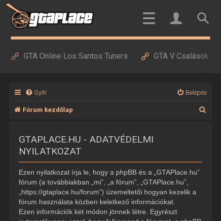
GTA Online Los Santos Tuners
GTA V Csalások
GyIK
Belépés
K
Fórum kezdőlap
e
GTAPLACE.HU - ADATVÉDELMI
r
NYILATKOZAT
e
s
Ezen nyilatkozat írja le, hogy a phpBB és a „GTAPlace.hu”
é
fórum (a továbbiakban „mi”, „a fórum”, „GTAPlace.hu”,
„https://gtaplace.hu/forum”) üzemeltetői hogyan kezelik a
s
fórum használata közben keletkező információkat.
Ezen információk két módon jönnek létre. Egyrészt