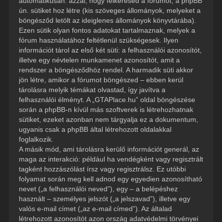
automatikusan: azzal, hogy felkeresed a fórumot, a phpBB
ún. sütiket hoz létre (kis szöveges állományok, melyeket a
böngésződ letölt az ideiglenes állományok könyvtárába).
Ezen sütik olyan fontos adatokat tartalmaznak, melyek a
fórum használatához feltétlenül szükségesek. Ilyen
információt tárol az első két süti: a felhasználói azonosítót,
illetve egy névtelen munkamenet azonosítót, amit a
rendszer a böngésződhöz rendel. A harmadik süti akkor
jön létre, amikor a fórumot böngészed – ebben kerül
tárolásra melyik témákat olvastad, így javítva a
felhasználói élményt. A „GTAPlace.hu” oldal böngészése
során a phpBB-n kívül más szoftverek is létrehozhatnak
sütiket, ezeket azonban nem tárgyalja ez a dokumentum,
ugyanis csak a phpBB által létrehozott oldalakkal
foglalkozik.
A másik mód, ami tárolásra kerülő információt generál, az
maga az interakció: például ha vendégként vagy regisztrált
tagként hozzászólást írsz vagy regisztrálsz. Ez utóbbi
folyamat során meg kell adnod egy egyedien azonosítható
nevet („a felhasználói neved”), egy – a belépéshez
használt – személyes jelszót („a jelszavad”), illetve egy
valós e-mail címet („az e-mail címed”). Az általad
létrehozott azonosítót azon ország adatvédelmi törvényei