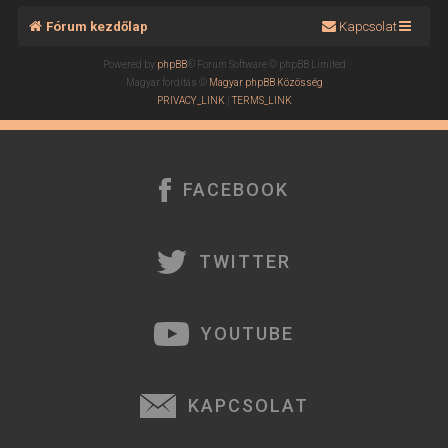
Fórum kezdőlap
Kapcsolat
Powered by
phpBB
® Forum Software © phpBB Limited
Magyar fordítás ©
Magyar phpBB Közösség
PRIVACY_LINK
|
TERMS_LINK
FACEBOOK
TWITTER
YOUTUBE
KAPCSOLAT