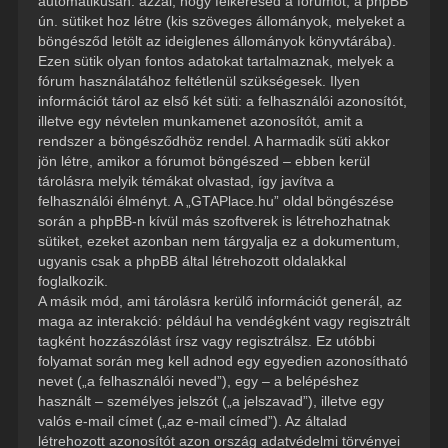
automatikusan: azzal, hogy felkeresed a fórumot, a phpBB
ún. sütiket hoz létre (kis szöveges állományok, melyeket a
böngésződ letölt az ideiglenes állományok könyvtárába).
Ezen sütik olyan fontos adatokat tartalmaznak, melyek a
fórum használatához feltétlenül szükségesek. Ilyen
információt tárol az első két süti: a felhasználói azonosítót,
illetve egy névtelen munkamenet azonosítót, amit a
rendszer a böngésződhöz rendel. A harmadik süti akkor
jön létre, amikor a fórumot böngészed – ebben kerül
tárolásra melyik témákat olvastad, így javítva a
felhasználói élményt. A „GTAPlace.hu” oldal böngészése
során a phpBB-n kívül más szoftverek is létrehozhatnak
sütiket, ezeket azonban nem tárgyalja ez a dokumentum,
ugyanis csak a phpBB által létrehozott oldalakkal
foglalkozik.
A másik mód, ami tárolásra kerülő információt generál, az
maga az interakció: például ha vendégként vagy regisztrált
tagként hozzászólást írsz vagy regisztrálsz. Ez utóbbi
folyamat során meg kell adnod egy egyedien azonosítható
nevet („a felhasználói neved”), egy – a belépéshez
használt – személyes jelszót („a jelszavad”), illetve egy
valós e-mail címet („az e-mail címed”). Az általad
létrehozott azonosítót azon ország adatvédelmi törvényei