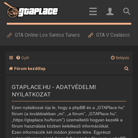
GTA Online Los Santos Tuners
GTA V Csalások
GyIK
Belépés
K
Fórum kezdőlap
e
GTAPLACE.HU - ADATVÉDELMI
r
NYILATKOZAT
e
s
Ezen nyilatkozat írja le, hogy a phpBB és a „GTAPlace.hu”
é
fórum (a továbbiakban „mi”, „a fórum”, „GTAPlace.hu”,
„https://gtaplace.hu/forum”) üzemeltetői hogyan kezelik a
s
fórum használata közben keletkező információkat.
Ezen információk két módon jönnek létre. Egyrészt