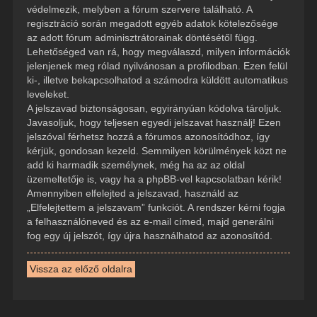
védelmezik, melyben a fórum szervere található. A
regisztráció során megadott egyéb adatok kötelezősége
az adott fórum adminisztrátorainak döntésétől függ.
Lehetőséged van rá, hogy megválaszd, milyen információk
jelenjenek meg rólad nyilvánosan a profilodban. Ezen felül
ki-, illetve bekapcsolhatod a számodra küldött automatikus
leveleket.
A jelszavad biztonságosan, egyirányúan kódolva tároljuk.
Javasoljuk, hogy teljesen egyedi jelszavat használj! Ezen
jelszóval férhetsz hozzá a fórumos azonosítódhoz, így
kérjük, gondosan kezeld. Semmilyen körülmények közt ne
add ki harmadik személynek, még ha az az oldal
üzemeltetője is, vagy ha a phpBB-vel kapcsolatban kérik!
Amennyiben elfelejted a jelszavad, használd az
„Elfelejtettem a jelszavam” funkciót. A rendszer kérni fogja
a felhasználóneved és az e-mail címed, majd generálni
fog egy új jelszót, így újra használhatod az azonosítód.
Vissza az előző oldalra