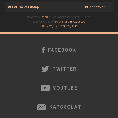
Fórum kezdőlap
Kapcsolat
Powered by
phpBB
® Forum Software © phpBB Limited
Magyar fordítás ©
Magyar phpBB Közösség
PRIVACY_LINK
|
TERMS_LINK
FACEBOOK
TWITTER
YOUTUBE
KAPCSOLAT