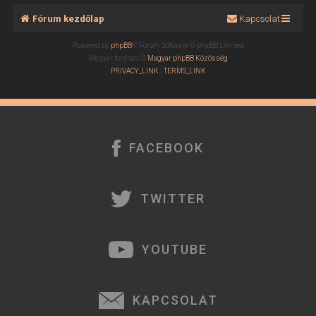
Fórum kezdőlap
Kapcsolat
Powered by
phpBB
® Forum Software © phpBB Limited
Magyar fordítás ©
Magyar phpBB Közösség
PRIVACY_LINK
|
TERMS_LINK
FACEBOOK
TWITTER
YOUTUBE
KAPCSOLAT