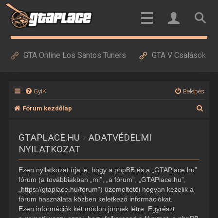
GTA Online Los Santos Tuners
GTA V Csalások
GyIK
Belépés
K
Fórum kezdőlap
e
GTAPLACE.HU - ADATVÉDELMI
r
NYILATKOZAT
e
s
Ezen nyilatkozat írja le, hogy a phpBB és a „GTAPlace.hu”
é
fórum (a továbbiakban „mi”, „a fórum”, „GTAPlace.hu”,
„https://gtaplace.hu/forum”) üzemeltetői hogyan kezelik a
s
fórum használata közben keletkező információkat.
Ezen információk két módon jönnek létre. Egyrészt