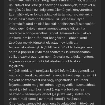
automatikusan: azzal, hogy felkeresed a fórumot, a phpBB
ún. sütiket hoz létre (kis szöveges állományok, melyeket a
böngésződ letölt az ideiglenes állományok könyvtárába).
Ezen sütik olyan fontos adatokat tartalmaznak, melyek a
fórum használatához feltétlenül szükségesek. Ilyen
információt tárol az első két süti: a felhasználói azonosítót,
illetve egy névtelen munkamenet azonosítót, amit a
rendszer a böngésződhöz rendel. A harmadik süti akkor
jön létre, amikor a fórumot böngészed – ebben kerül
tárolásra melyik témákat olvastad, így javítva a
felhasználói élményt. A „GTAPlace.hu” oldal böngészése
során a phpBB-n kívül más szoftverek is létrehozhatnak
sütiket, ezeket azonban nem tárgyalja ez a dokumentum,
ugyanis csak a phpBB által létrehozott oldalakkal
foglalkozik.
A másik mód, ami tárolásra kerülő információt generál, az
maga az interakció: például ha vendégként vagy regisztrált
tagként hozzászólást írsz vagy regisztrálsz. Ez utóbbi
folyamat során meg kell adnod egy egyedien azonosítható
nevet („a felhasználói neved”), egy – a belépéshez
használt – személyes jelszót („a jelszavad”), illetve egy
valós e-mail címet („az e-mail címed”). Az általad
létrehozott azonosítót azon ország adatvédelmi törvényei