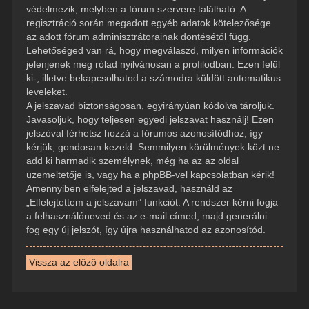
védelmezik, melyben a fórum szervere található. A
regisztráció során megadott egyéb adatok kötelezősége
az adott fórum adminisztrátorainak döntésétől függ.
Lehetőséged van rá, hogy megválaszd, milyen információk
jelenjenek meg rólad nyilvánosan a profilodban. Ezen felül
ki-, illetve bekapcsolhatod a számodra küldött automatikus
leveleket.
A jelszavad biztonságosan, egyirányúan kódolva tároljuk.
Javasoljuk, hogy teljesen egyedi jelszavat használj! Ezen
jelszóval férhetsz hozzá a fórumos azonosítódhoz, így
kérjük, gondosan kezeld. Semmilyen körülmények közt ne
add ki harmadik személynek, még ha az az oldal
üzemeltetője is, vagy ha a phpBB-vel kapcsolatban kérik!
Amennyiben elfelejted a jelszavad, használd az
„Elfelejtettem a jelszavam” funkciót. A rendszer kérni fogja
a felhasználóneved és az e-mail címed, majd generálni
fog egy új jelszót, így újra használhatod az azonosítód.
Vissza az előző oldalra