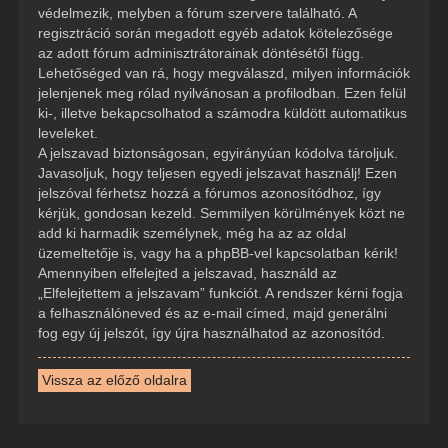
védelmezik, melyben a fórum szervere található. A
regisztráció során megadott egyéb adatok kötelezősége
az adott fórum adminisztrátorainak döntésétől függ.
Lehetőséged van rá, hogy megválaszd, milyen információk
jelenjenek meg rólad nyilvánosan a profilodban. Ezen felül
ki-, illetve bekapcsolhatod a számodra küldött automatikus
leveleket.
A jelszavad biztonságosan, egyirányúan kódolva tároljuk.
Javasoljuk, hogy teljesen egyedi jelszavat használj! Ezen
jelszóval férhetsz hozzá a fórumos azonosítódhoz, így
kérjük, gondosan kezeld. Semmilyen körülmények közt ne
add ki harmadik személynek, még ha az az oldal
üzemeltetője is, vagy ha a phpBB-vel kapcsolatban kérik!
Amennyiben elfelejted a jelszavad, használd az
„Elfelejtettem a jelszavam” funkciót. A rendszer kérni fogja
a felhasználóneved és az e-mail címed, majd generálni
fog egy új jelszót, így újra használhatod az azonosítód.
Vissza az előző oldalra