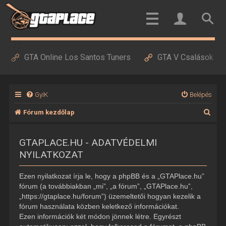
GTA Online Los Santos Tuners
GTA V Csalások
GyIK
Belépés
K
Fórum kezdőlap
e
GTAPLACE.HU - ADATVÉDELMI
r
NYILATKOZAT
e
s
Ezen nyilatkozat írja le, hogy a phpBB és a „GTAPlace.hu”
é
fórum (a továbbiakban „mi”, „a fórum”, „GTAPlace.hu”,
„https://gtaplace.hu/forum”) üzemeltetői hogyan kezelik a
s
fórum használata közben keletkező információkat.
Ezen információk két módon jönnek létre. Egyrészt