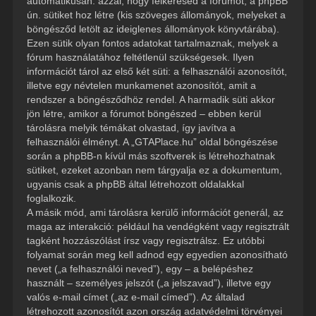
automatikusan: azzal, hogy felkeresed a fórumot, a phpBB
ún. sütiket hoz létre (kis szöveges állományok, melyeket a
böngésződ letölt az ideiglenes állományok könyvtárába).
Ezen sütik olyan fontos adatokat tartalmaznak, melyek a
fórum használatához feltétlenül szükségesek. Ilyen
információt tárol az első két süti: a felhasználói azonosítót,
illetve egy névtelen munkamenet azonosítót, amit a
rendszer a böngésződhöz rendel. A harmadik süti akkor
jön létre, amikor a fórumot böngészed – ebben kerül
tárolásra melyik témákat olvastad, így javítva a
felhasználói élményt. A „GTAPlace.hu” oldal böngészése
során a phpBB-n kívül más szoftverek is létrehozhatnak
sütiket, ezeket azonban nem tárgyalja ez a dokumentum,
ugyanis csak a phpBB által létrehozott oldalakkal
foglalkozik.
A másik mód, ami tárolásra kerülő információt generál, az
maga az interakció: például ha vendégként vagy regisztrált
tagként hozzászólást írsz vagy regisztrálsz. Ez utóbbi
folyamat során meg kell adnod egy egyedien azonosítható
nevet („a felhasználói neved”), egy – a belépéshez
használt – személyes jelszót („a jelszavad”), illetve egy
valós e-mail címet („az e-mail címed”). Az általad
létrehozott azonosítót azon ország adatvédelmi törvényei