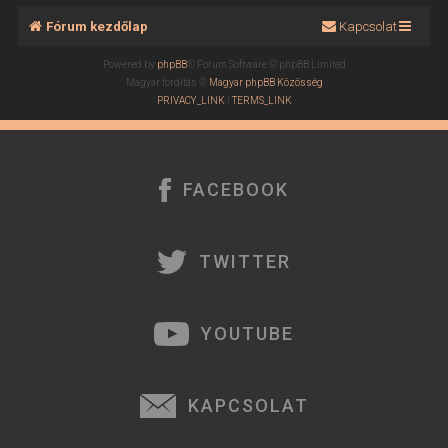
Fórum kezdőlap
Kapcsolat
Powered by
phpBB
® Forum Software © phpBB Limited
Magyar fordítás ©
Magyar phpBB Közösség
PRIVACY_LINK
|
TERMS_LINK
FACEBOOK
TWITTER
YOUTUBE
KAPCSOLAT