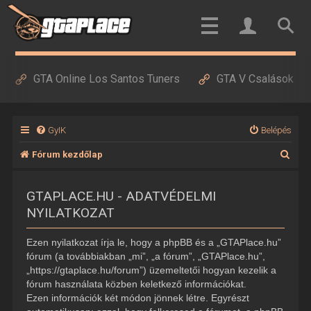
GTA Online Los Santos Tuners
GTA V Csalások
GyIK
Belépés
K
Fórum kezdőlap
e
GTAPLACE.HU - ADATVÉDELMI
r
NYILATKOZAT
e
s
Ezen nyilatkozat írja le, hogy a phpBB és a „GTAPlace.hu”
é
fórum (a továbbiakban „mi”, „a fórum”, „GTAPlace.hu”,
„https://gtaplace.hu/forum”) üzemeltetői hogyan kezelik a
s
fórum használata közben keletkező információkat.
Ezen információk két módon jönnek létre. Egyrészt