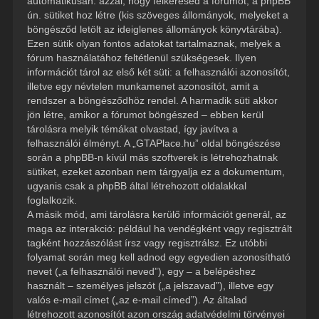
automatikusan: azzal, hogy felkeresed a fórumot, a phpBB
ún. sütiket hoz létre (kis szöveges állományok, melyeket a
böngésződ letölt az ideiglenes állományok könyvtárába).
Ezen sütik olyan fontos adatokat tartalmaznak, melyek a
fórum használatához feltétlenül szükségesek. Ilyen
információt tárol az első két süti: a felhasználói azonosítót,
illetve egy névtelen munkamenet azonosítót, amit a
rendszer a böngésződhöz rendel. A harmadik süti akkor
jön létre, amikor a fórumot böngészed – ebben kerül
tárolásra melyik témákat olvastad, így javítva a
felhasználói élményt. A „GTAPlace.hu” oldal böngészése
során a phpBB-n kívül más szoftverek is létrehozhatnak
sütiket, ezeket azonban nem tárgyalja ez a dokumentum,
ugyanis csak a phpBB által létrehozott oldalakkal
foglalkozik.
A másik mód, ami tárolásra kerülő információt generál, az
maga az interakció: például ha vendégként vagy regisztrált
tagként hozzászólást írsz vagy regisztrálsz. Ez utóbbi
folyamat során meg kell adnod egy egyedien azonosítható
nevet („a felhasználói neved”), egy – a belépéshez
használt – személyes jelszót („a jelszavad”), illetve egy
valós e-mail címet („az e-mail címed”). Az általad
létrehozott azonosítót azon ország adatvédelmi törvényei