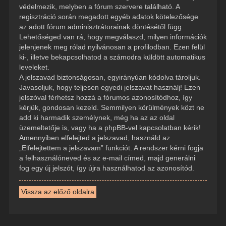
védelmezik, melyben a fórum szervere található. A
regisztráció során megadott egyéb adatok kötelezősége
az adott fórum adminisztrátorainak döntésétől függ.
Lehetőséged van rá, hogy megválaszd, milyen információk
jelenjenek meg rólad nyilvánosan a profilodban. Ezen felül
ki-, illetve bekapcsolhatod a számodra küldött automatikus
leveleket.
A jelszavad biztonságosan, egyirányúan kódolva tároljuk.
Javasoljuk, hogy teljesen egyedi jelszavat használj! Ezen
jelszóval férhetsz hozzá a fórumos azonosítódhoz, így
kérjük, gondosan kezeld. Semmilyen körülmények közt ne
add ki harmadik személynek, még ha az az oldal
üzemeltetője is, vagy ha a phpBB-vel kapcsolatban kérik!
Amennyiben elfelejted a jelszavad, használd az
„Elfelejtettem a jelszavam” funkciót. A rendszer kérni fogja
a felhasználóneved és az e-mail címed, majd generálni
fog egy új jelszót, így újra használhatod az azonosítód.
Vissza az előző oldalra