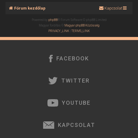
Fórum kezdőlap
Kapcsolat
Powered by
phpBB
® Forum Software © phpBB Limited
Magyar fordítás ©
Magyar phpBB Közösség
PRIVACY_LINK
|
TERMS_LINK
FACEBOOK
TWITTER
YOUTUBE
KAPCSOLAT