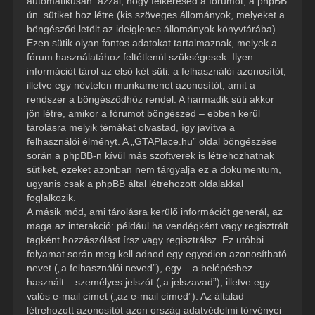
automatikusan: azzal, hogy felkeresed a fórumot, a phpBB
ún. sütiket hoz létre (kis szöveges állományok, melyeket a
böngésződ letölt az ideiglenes állományok könyvtárába).
Ezen sütik olyan fontos adatokat tartalmaznak, melyek a
fórum használatához feltétlenül szükségesek. Ilyen
információt tárol az első két süti: a felhasználói azonosítót,
illetve egy névtelen munkamenet azonosítót, amit a
rendszer a böngésződhöz rendel. A harmadik süti akkor
jön létre, amikor a fórumot böngészed – ebben kerül
tárolásra melyik témákat olvastad, így javítva a
felhasználói élményt. A „GTAPlace.hu” oldal böngészése
során a phpBB-n kívül más szoftverek is létrehozhatnak
sütiket, ezeket azonban nem tárgyalja ez a dokumentum,
ugyanis csak a phpBB által létrehozott oldalakkal
foglalkozik.
A másik mód, ami tárolásra kerülő információt generál, az
maga az interakció: például ha vendégként vagy regisztrált
tagként hozzászólást írsz vagy regisztrálsz. Ez utóbbi
folyamat során meg kell adnod egy egyedien azonosítható
nevet („a felhasználói neved”), egy – a belépéshez
használt – személyes jelszót („a jelszavad”), illetve egy
valós e-mail címet („az e-mail címed”). Az általad
létrehozott azonosítót azon ország adatvédelmi törvényei