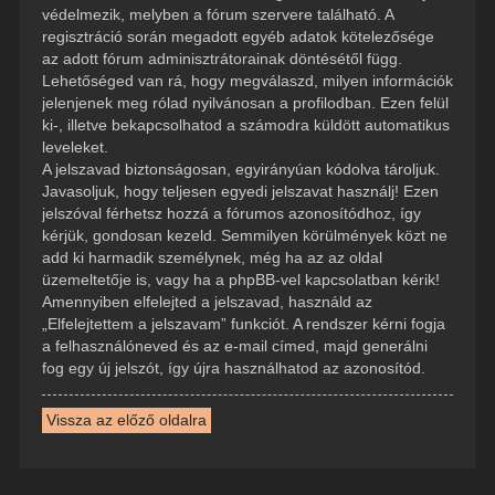
védelmezik, melyben a fórum szervere található. A
regisztráció során megadott egyéb adatok kötelezősége
az adott fórum adminisztrátorainak döntésétől függ.
Lehetőséged van rá, hogy megválaszd, milyen információk
jelenjenek meg rólad nyilvánosan a profilodban. Ezen felül
ki-, illetve bekapcsolhatod a számodra küldött automatikus
leveleket.
A jelszavad biztonságosan, egyirányúan kódolva tároljuk.
Javasoljuk, hogy teljesen egyedi jelszavat használj! Ezen
jelszóval férhetsz hozzá a fórumos azonosítódhoz, így
kérjük, gondosan kezeld. Semmilyen körülmények közt ne
add ki harmadik személynek, még ha az az oldal
üzemeltetője is, vagy ha a phpBB-vel kapcsolatban kérik!
Amennyiben elfelejted a jelszavad, használd az
„Elfelejtettem a jelszavam” funkciót. A rendszer kérni fogja
a felhasználóneved és az e-mail címed, majd generálni
fog egy új jelszót, így újra használhatod az azonosítód.
Vissza az előző oldalra