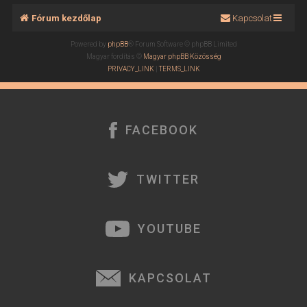
Fórum kezdőlap
Kapcsolat
Powered by
phpBB
® Forum Software © phpBB Limited
Magyar fordítás ©
Magyar phpBB Közösség
PRIVACY_LINK
|
TERMS_LINK
FACEBOOK
TWITTER
YOUTUBE
KAPCSOLAT