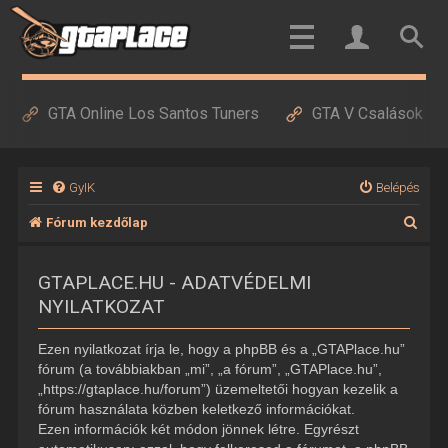
GTA Online Los Santos Tuners
GTA V Csalások
GyIK
Belépés
K
Fórum kezdőlap
e
GTAPLACE.HU - ADATVÉDELMI
r
NYILATKOZAT
e
s
Ezen nyilatkozat írja le, hogy a phpBB és a „GTAPlace.hu”
é
fórum (a továbbiakban „mi”, „a fórum”, „GTAPlace.hu”,
„https://gtaplace.hu/forum”) üzemeltetői hogyan kezelik a
s
fórum használata közben keletkező információkat.
Ezen információk két módon jönnek létre. Egyrészt