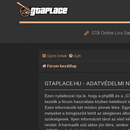
GTA Online Los Sa
Gyors linkek
GyIK
Fórum kezdőlap
GTAPLACE.HU - ADATVÉDELMI 
Ezen nyilatkozat írja le, hogy a phpBB és a „
kezelik a fórum használata közben keletkező i
Ezen információk két módon jönnek létre. Egyr
melyeket a böngésződ letölt az ideiglenes áll
szükségesek. Ilyen információt tárol az első k
rendel. A harmadik süti akkor jön létre, amiko