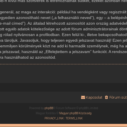
-n kívül más szoftverek is létrehozhatnak sütiket, ezeket azonban n
generál, az maga az interakció: például ha vendégként vagy regisztrált 
gyedien azonosítható nevet („a felhasználói neved”), egy – a belépésh
az e-mail címed”). Az általad létrehozott azonosítót azon ország adatvé
dott egyéb adatok kötelezősége az adott fórum adminisztrátorainak dön
rólad nyilvánosan a profilodban. Ezen felül ki-, illetve bekapcsolhato
 tároljuk. Javasoljuk, hogy teljesen egyedi jelszavat használj! Ezen j
Semmilyen körülmények közt ne add ki harmadik személynek, még ha az
a jelszavad, használd az „Elfelejtettem a jelszavam” funkciót. A rendsze
újra használhatod az azonosítód.
Kapcsolat
Fórum süti
Powered by
phpBB
® Forum Software © phpBB Limited
Magyar fordítás ©
Magyar phpBB Közösség
PRIVACY_LINK
|
TERMS_LINK