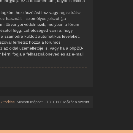
em tárgyalja ez a dokumentum, ugyanis csak a
tagként hozzászólást írsz vagy regisztrálsz.
ez használt – személyes jelszót („a
delmi törvényei védelmezik, melyben a fórum
tésétől függ. Lehetőséged van rá, hogy
d a számodra küldött automatikus leveleket.
elszóval férhetsz hozzá a fórumos
 az oldal üzemeltetője is, vagy ha a phpBB-
r kérni fogja a felhasználóneved és az e-mail
k törlése
Minden időpont
UTC+01:00
időzóna szerinti