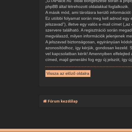
„GTAPlace.hu” oldal böngészése során a phpBB
phpBB által létrehozott oldalakkal foglalkozik.
A másik mód, ami tárolásra kerülő információt 
Ez utóbbi folyamat során meg kell adnod egy e
jelszavad”), illetve egy valós e-mail címet („
szervere található. A regisztráció során mega
megválaszd, milyen információk jelenjenek meg 
A jelszavad biztonságosan, egyirányúan kódolva
azonosítódhoz, így kérjük, gondosan kezeld. 
vel kapcsolatban kérik! Amennyiben elfelejted 
címed, majd generálni fog egy új jelszót, így 
Vissza az előző oldalra
Fórum kezdőlap