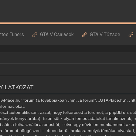
ntos Tuners
GTA V Csalások
GTA V Tőzsde
NYILATKOZAT
GTAPlace.hu” fórum (a továbbiakban „mi”, „a fórum”, „GTAPlace.hu”, „ht
nformációkat.
észt automatikusan: azzal, hogy felkeresed a fórumot, a phpBB ún. süti
ományok könyvtárába). Ezen sütik olyan fontos adatokat tartalmaznak, m
ét süti: a felhasználói azonosítót, illetve egy névtelen munkamenet az
r a fórumot böngészed – ebben kerül tárolásra melyik témákat olvastad, í