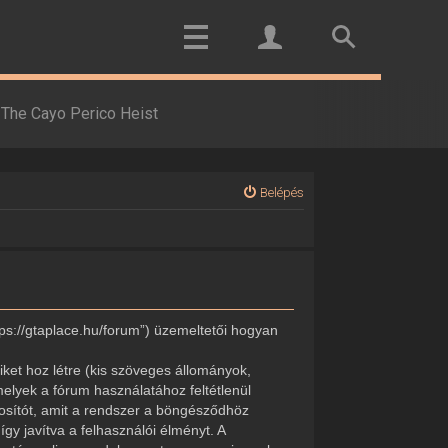
The Cayo Perico Heist
Belépés
tps://gtaplace.hu/forum”) üzemeltetői hogyan
ket hoz létre (kis szöveges állományok,
elyek a fórum használatához feltétlenül
onosítót, amit a rendszer a böngésződhöz
gy javítva a felhasználói élményt. A