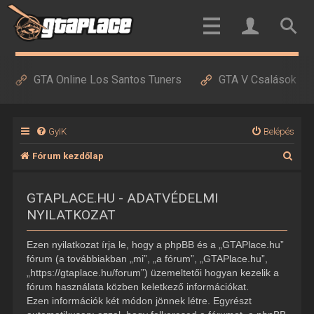
GTA Online Los Santos Tuners
GTA V Csalások
GyIK
Belépés
K
Fórum kezdőlap
e
GTAPLACE.HU - ADATVÉDELMI
r
NYILATKOZAT
e
s
Ezen nyilatkozat írja le, hogy a phpBB és a „GTAPlace.hu”
é
fórum (a továbbiakban „mi”, „a fórum”, „GTAPlace.hu”,
„https://gtaplace.hu/forum”) üzemeltetői hogyan kezelik a
s
fórum használata közben keletkező információkat.
Ezen információk két módon jönnek létre. Egyrészt