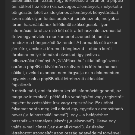
automatikusan: azzal, hogy felkeresed a fórumot, a phpBB
ún. sütiket hoz létre (kis szöveges állományok, melyeket a
böngésződ letölt az ideiglenes állományok könyvtárába).
Ezen sütik olyan fontos adatokat tartalmaznak, melyek a
fórum használatához feltétlenül szükségesek. Ilyen
információt tárol az első két süti: a felhasználói azonosítót,
illetve egy névtelen munkamenet azonosítót, amit a
rendszer a böngésződhöz rendel. A harmadik süti akkor
jön létre, amikor a fórumot böngészed – ebben kerül
tárolásra melyik témákat olvastad, így javítva a
felhasználói élményt. A „GTAPlace.hu” oldal böngészése
során a phpBB-n kívül más szoftverek is létrehozhatnak
sütiket, ezeket azonban nem tárgyalja ez a dokumentum,
ugyanis csak a phpBB által létrehozott oldalakkal
foglalkozik.
A másik mód, ami tárolásra kerülő információt generál, az
maga az interakció: például ha vendégként vagy regisztrált
tagként hozzászólást írsz vagy regisztrálsz. Ez utóbbi
folyamat során meg kell adnod egy egyedien azonosítható
nevet („a felhasználói neved”), egy – a belépéshez
használt – személyes jelszót („a jelszavad”), illetve egy
valós e-mail címet („az e-mail címed”). Az általad
létrehozott azonosítót azon ország adatvédelmi törvényei