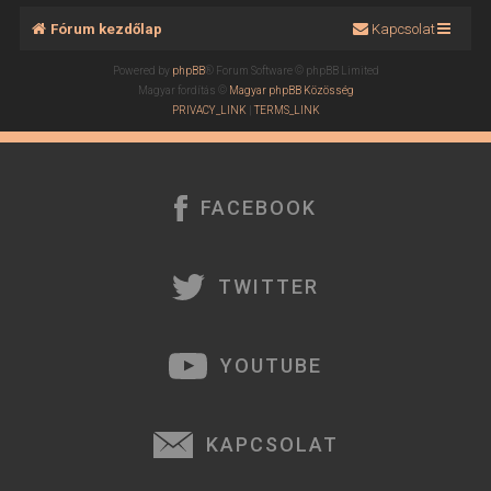
Fórum kezdőlap
Kapcsolat
Powered by
phpBB
® Forum Software © phpBB Limited
Magyar fordítás ©
Magyar phpBB Közösség
PRIVACY_LINK
|
TERMS_LINK
FACEBOOK
TWITTER
YOUTUBE
KAPCSOLAT