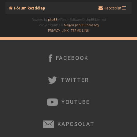
Fórum kezdőlap
Kapcsolat
Powered by
phpBB
® Forum Software © phpBB Limited
Magyar fordítás ©
Magyar phpBB Közösség
PRIVACY_LINK
|
TERMS_LINK
FACEBOOK
TWITTER
YOUTUBE
KAPCSOLAT