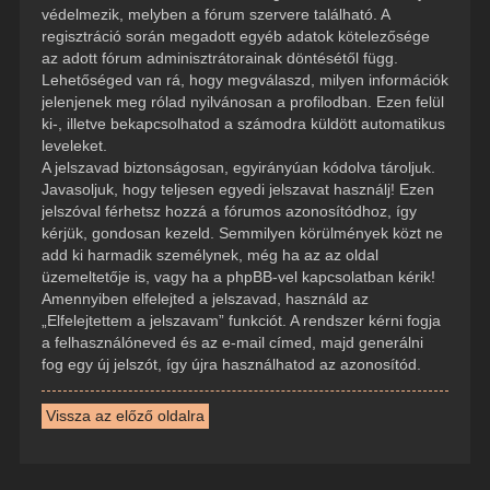
védelmezik, melyben a fórum szervere található. A
regisztráció során megadott egyéb adatok kötelezősége
az adott fórum adminisztrátorainak döntésétől függ.
Lehetőséged van rá, hogy megválaszd, milyen információk
jelenjenek meg rólad nyilvánosan a profilodban. Ezen felül
ki-, illetve bekapcsolhatod a számodra küldött automatikus
leveleket.
A jelszavad biztonságosan, egyirányúan kódolva tároljuk.
Javasoljuk, hogy teljesen egyedi jelszavat használj! Ezen
jelszóval férhetsz hozzá a fórumos azonosítódhoz, így
kérjük, gondosan kezeld. Semmilyen körülmények közt ne
add ki harmadik személynek, még ha az az oldal
üzemeltetője is, vagy ha a phpBB-vel kapcsolatban kérik!
Amennyiben elfelejted a jelszavad, használd az
„Elfelejtettem a jelszavam” funkciót. A rendszer kérni fogja
a felhasználóneved és az e-mail címed, majd generálni
fog egy új jelszót, így újra használhatod az azonosítód.
Vissza az előző oldalra