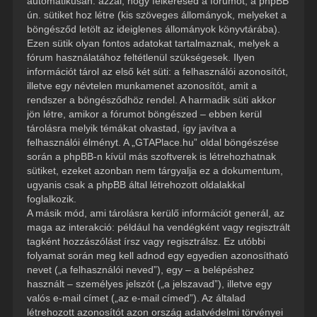
automatikusan: azzal, hogy felkeresed a fórumot, a phpBB
ún. sütiket hoz létre (kis szöveges állományok, melyeket a
böngésződ letölt az ideiglenes állományok könyvtárába).
Ezen sütik olyan fontos adatokat tartalmaznak, melyek a
fórum használatához feltétlenül szükségesek. Ilyen
információt tárol az első két süti: a felhasználói azonosítót,
illetve egy névtelen munkamenet azonosítót, amit a
rendszer a böngésződhöz rendel. A harmadik süti akkor
jön létre, amikor a fórumot böngészed – ebben kerül
tárolásra melyik témákat olvastad, így javítva a
felhasználói élményt. A „GTAPlace.hu” oldal böngészése
során a phpBB-n kívül más szoftverek is létrehozhatnak
sütiket, ezeket azonban nem tárgyalja ez a dokumentum,
ugyanis csak a phpBB által létrehozott oldalakkal
foglalkozik.
A másik mód, ami tárolásra kerülő információt generál, az
maga az interakció: például ha vendégként vagy regisztrált
tagként hozzászólást írsz vagy regisztrálsz. Ez utóbbi
folyamat során meg kell adnod egy egyedien azonosítható
nevet („a felhasználói neved”), egy – a belépéshez
használt – személyes jelszót („a jelszavad”), illetve egy
valós e-mail címet („az e-mail címed”). Az általad
létrehozott azonosítót azon ország adatvédelmi törvényei