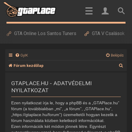
GTA Online Los Santos Tuners
GTA V Csalások
GyIK
Belépés
K
Fórum kezdőlap
e
GTAPLACE.HU - ADATVÉDELMI
r
NYILATKOZAT
e
s
Ezen nyilatkozat írja le, hogy a phpBB és a „GTAPlace.hu”
é
fórum (a továbbiakban „mi”, „a fórum”, „GTAPlace.hu”,
„https://gtaplace.hu/forum”) üzemeltetői hogyan kezelik a
s
fórum használata közben keletkező információkat.
Ezen információk két módon jönnek létre. Egyrészt