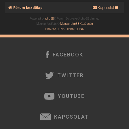
Fórum kezdőlap
Kapcsolat
Powered by
phpBB
® Forum Software © phpBB Limited
Magyar fordítás ©
Magyar phpBB Közösség
PRIVACY_LINK
|
TERMS_LINK
FACEBOOK
TWITTER
YOUTUBE
KAPCSOLAT