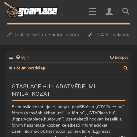
GTA Online Los Santos Tuners
GTA V Csalások
GyIK
Belépés
K
Fórum kezdőlap
e
GTAPLACE.HU - ADATVÉDELMI
r
NYILATKOZAT
e
s
Ezen nyilatkozat írja le, hogy a phpBB és a „GTAPlace.hu”
é
fórum (a továbbiakban „mi”, „a fórum”, „GTAPlace.hu”,
„https://gtaplace.hu/forum”) üzemeltetői hogyan kezelik a
s
fórum használata közben keletkező információkat.
Ezen információk két módon jönnek létre. Egyrészt