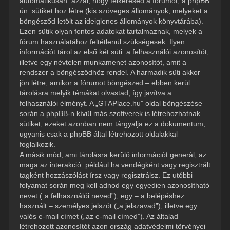
automatikusan: azzal, hogy felkeresed a fórumot, a phpBB
ún. sütiket hoz létre (kis szöveges állományok, melyeket a
böngésződ letölt az ideiglenes állományok könyvtárába).
Ezen sütik olyan fontos adatokat tartalmaznak, melyek a
fórum használatához feltétlenül szükségesek. Ilyen
információt tárol az első két süti: a felhasználói azonosítót,
illetve egy névtelen munkamenet azonosítót, amit a
rendszer a böngésződhöz rendel. A harmadik süti akkor
jön létre, amikor a fórumot böngészed – ebben kerül
tárolásra melyik témákat olvastad, így javítva a
felhasználói élményt. A „GTAPlace.hu” oldal böngészése
során a phpBB-n kívül más szoftverek is létrehozhatnak
sütiket, ezeket azonban nem tárgyalja ez a dokumentum,
ugyanis csak a phpBB által létrehozott oldalakkal
foglalkozik.
A másik mód, ami tárolásra kerülő információt generál, az
maga az interakció: például ha vendégként vagy regisztrált
tagként hozzászólást írsz vagy regisztrálsz. Ez utóbbi
folyamat során meg kell adnod egy egyedien azonosítható
nevet („a felhasználói neved”), egy – a belépéshez
használt – személyes jelszót („a jelszavad”), illetve egy
valós e-mail címet („az e-mail címed”). Az általad
létrehozott azonosítót azon ország adatvédelmi törvényei