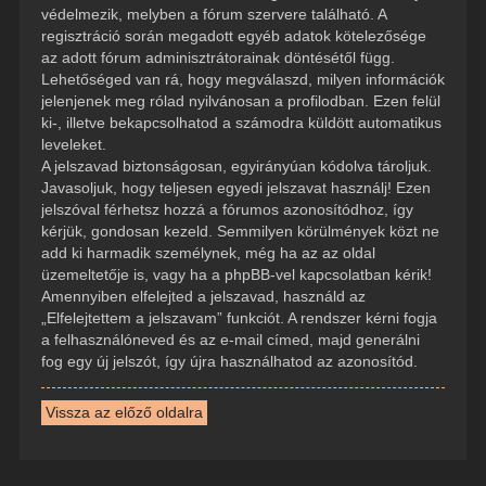
védelmezik, melyben a fórum szervere található. A
regisztráció során megadott egyéb adatok kötelezősége
az adott fórum adminisztrátorainak döntésétől függ.
Lehetőséged van rá, hogy megválaszd, milyen információk
jelenjenek meg rólad nyilvánosan a profilodban. Ezen felül
ki-, illetve bekapcsolhatod a számodra küldött automatikus
leveleket.
A jelszavad biztonságosan, egyirányúan kódolva tároljuk.
Javasoljuk, hogy teljesen egyedi jelszavat használj! Ezen
jelszóval férhetsz hozzá a fórumos azonosítódhoz, így
kérjük, gondosan kezeld. Semmilyen körülmények közt ne
add ki harmadik személynek, még ha az az oldal
üzemeltetője is, vagy ha a phpBB-vel kapcsolatban kérik!
Amennyiben elfelejted a jelszavad, használd az
„Elfelejtettem a jelszavam” funkciót. A rendszer kérni fogja
a felhasználóneved és az e-mail címed, majd generálni
fog egy új jelszót, így újra használhatod az azonosítód.
Vissza az előző oldalra