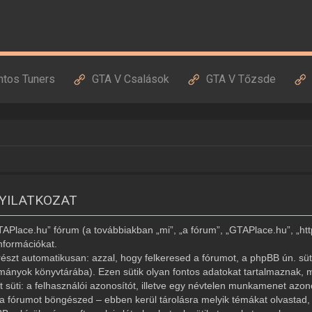
ntos Tuners
GTA V Csalások
GTA V Tőzsde
NYILATKOZAT
GTAPlace.hu” fórum (a továbbiakban „mi”, „a fórum”, „GTAPlace.hu”, „ht
nformációkat.
észt automatikusan: azzal, hogy felkeresed a fórumot, a phpBB ún. süti
ományok könyvtárába). Ezen sütik olyan fontos adatokat tartalmaznak, m
ét süti: a felhasználói azonosítót, illetve egy névtelen munkamenet az
r a fórumot böngészed – ebben kerül tárolásra melyik témákat olvastad, í