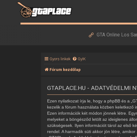
GTA Online Los Sa
Gyors linkek
GyIK
Fórum kezdőlap
GTAPLACE.HU - ADATVÉDELMI 
Ezen nyilatkozat írja le, hogy a phpBB és a „
kezelik a fórum használata közben keletkező i
Ezen információk két módon jönnek létre. Egyr
melyeket a böngésződ letölt az ideiglenes áll
szükségesek. Ilyen információt tárol az első k
rendel. A harmadik süti akkor jön létre, amiko