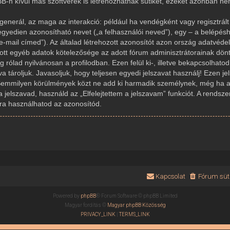
-n kívül más szoftverek is létrehozhatnak sütiket, ezeket azonban n
generál, az maga az interakció: például ha vendégként vagy regisztrált 
gyedien azonosítható nevet („a felhasználói neved”), egy – a belépésh
az e-mail címed”). Az általad létrehozott azonosítót azon ország adatvé
dott egyéb adatok kötelezősége az adott fórum adminisztrátorainak dön
rólad nyilvánosan a profilodban. Ezen felül ki-, illetve bekapcsolhato
 tároljuk. Javasoljuk, hogy teljesen egyedi jelszavat használj! Ezen j
Semmilyen körülmények közt ne add ki harmadik személynek, még ha az
a jelszavad, használd az „Elfelejtettem a jelszavam” funkciót. A rendsze
újra használhatod az azonosítód.
Kapcsolat
Fórum süti
Powered by
phpBB
® Forum Software © phpBB Limited
Magyar fordítás ©
Magyar phpBB Közösség
PRIVACY_LINK
|
TERMS_LINK