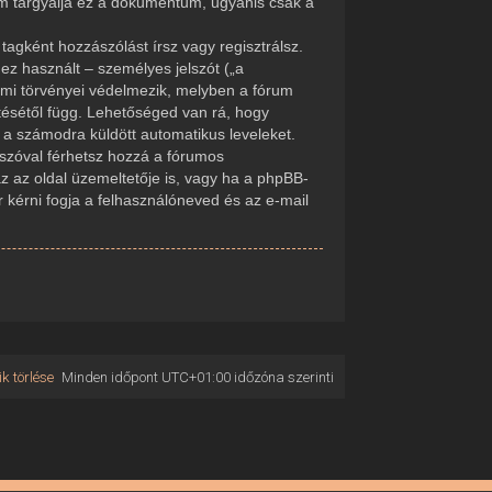
em tárgyalja ez a dokumentum, ugyanis csak a
tagként hozzászólást írsz vagy regisztrálsz.
ez használt – személyes jelszót („a
delmi törvényei védelmezik, melyben a fórum
tésétől függ. Lehetőséged van rá, hogy
d a számodra küldött automatikus leveleket.
elszóval férhetsz hozzá a fórumos
 az oldal üzemeltetője is, vagy ha a phpBB-
r kérni fogja a felhasználóneved és az e-mail
k törlése
Minden időpont
UTC+01:00
időzóna szerinti