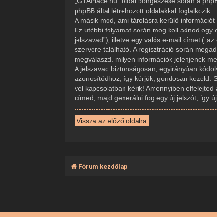
„GTAPlace.hu” oldal böngészése során a phpBB
phpBB által létrehozott oldalakkal foglalkozik.
A másik mód, ami tárolásra kerülő információt 
Ez utóbbi folyamat során meg kell adnod egy e
jelszavad”), illetve egy valós e-mail címet („
szervere található. A regisztráció során mega
megválaszd, milyen információk jelenjenek meg 
A jelszavad biztonságosan, egyirányúan kódolva
azonosítódhoz, így kérjük, gondosan kezeld. 
vel kapcsolatban kérik! Amennyiben elfelejted 
címed, majd generálni fog egy új jelszót, így 
Vissza az előző oldalra
Fórum kezdőlap