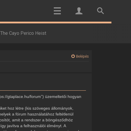
The Cayo Perico Heist
Belépés
tps://gtaplace.hu/forum”) üzemeltetői hogyan
ket hoz létre (kis szöveges állományok,
elyek a fórum használatához feltétlenül
onosítót, amit a rendszer a böngésződhöz
gy javítva a felhasználói élményt. A