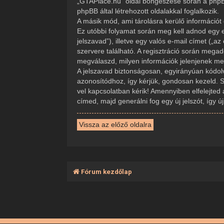
„GTAPlace.hu” oldal böngészése során a phpBB
phpBB által létrehozott oldalakkal foglalkozik.
A másik mód, ami tárolásra kerülő információt 
Ez utóbbi folyamat során meg kell adnod egy e
jelszavad”), illetve egy valós e-mail címet („
szervere található. A regisztráció során mega
megválaszd, milyen információk jelenjenek meg 
A jelszavad biztonságosan, egyirányúan kódolva
azonosítódhoz, így kérjük, gondosan kezeld. 
vel kapcsolatban kérik! Amennyiben elfelejted 
címed, majd generálni fog egy új jelszót, így 
Vissza az előző oldalra
Fórum kezdőlap