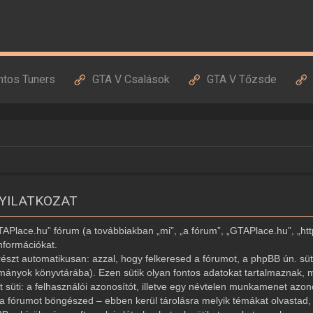
ntos Tuners
GTA V Csalások
GTA V Tőzsde
NYILATKOZAT
GTAPlace.hu” fórum (a továbbiakban „mi”, „a fórum”, „GTAPlace.hu”, „ht
nformációkat.
észt automatikusan: azzal, hogy felkeresed a fórumot, a phpBB ún. süti
ományok könyvtárába). Ezen sütik olyan fontos adatokat tartalmaznak, m
ét süti: a felhasználói azonosítót, illetve egy névtelen munkamenet az
r a fórumot böngészed – ebben kerül tárolásra melyik témákat olvastad, í