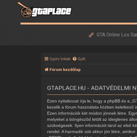
GTA Online Los Sa
Gyors linkek
GyIK
Fórum kezdőlap
GTAPLACE.HU - ADATVÉDELMI 
Ezen nyilatkozat írja le, hogy a phpBB és a „
kezelik a fórum használata közben keletkező i
Ezen információk két módon jönnek létre. Egyr
melyeket a böngésződ letölt az ideiglenes áll
szükségesek. Ilyen információt tárol az első k
rendel. A harmadik süti akkor jön létre, amiko