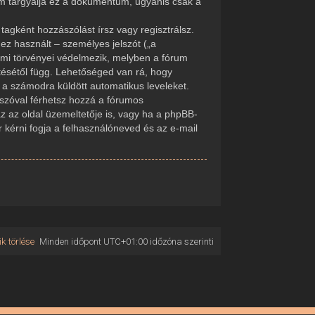
em tárgyalja ez a dokumentum, ugyanis csak a
tagként hozzászólást írsz vagy regisztrálsz.
ez használt – személyes jelszót („a
delmi törvényei védelmezik, melyben a fórum
tésétől függ. Lehetőséged van rá, hogy
d a számodra küldött automatikus leveleket.
elszóval férhetsz hozzá a fórumos
 az oldal üzemeltetője is, vagy ha a phpBB-
r kérni fogja a felhasználóneved és az e-mail
k törlése
Minden időpont
UTC+01:00
időzóna szerinti