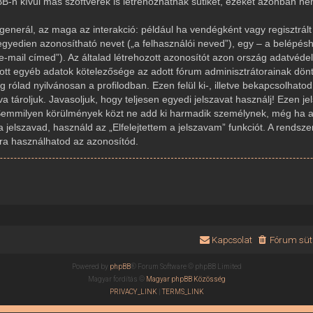
-n kívül más szoftverek is létrehozhatnak sütiket, ezeket azonban n
generál, az maga az interakció: például ha vendégként vagy regisztrált 
gyedien azonosítható nevet („a felhasználói neved”), egy – a belépésh
az e-mail címed”). Az általad létrehozott azonosítót azon ország adatvé
dott egyéb adatok kötelezősége az adott fórum adminisztrátorainak dön
rólad nyilvánosan a profilodban. Ezen felül ki-, illetve bekapcsolhato
 tároljuk. Javasoljuk, hogy teljesen egyedi jelszavat használj! Ezen j
Semmilyen körülmények közt ne add ki harmadik személynek, még ha az
a jelszavad, használd az „Elfelejtettem a jelszavam” funkciót. A rendsze
újra használhatod az azonosítód.
Kapcsolat
Fórum süti
Powered by
phpBB
® Forum Software © phpBB Limited
Magyar fordítás ©
Magyar phpBB Közösség
PRIVACY_LINK
|
TERMS_LINK