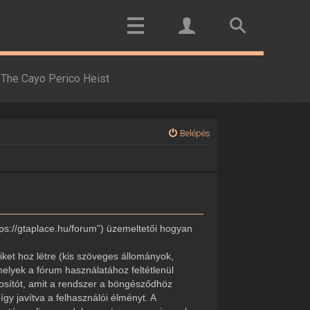
The Cayo Perico Heist
Belépés
tps://gtaplace.hu/forum”) üzemeltetői hogyan
ket hoz létre (kis szöveges állományok,
elyek a fórum használatához feltétlenül
onosítót, amit a rendszer a böngésződhöz
gy javítva a felhasználói élményt. A