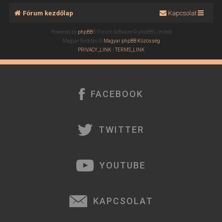
Fórum kezdőlap
Kapcsolat
Powered by
phpBB
® Forum Software © phpBB Limited
Magyar fordítás ©
Magyar phpBB Közösség
PRIVACY_LINK
|
TERMS_LINK
FACEBOOK
TWITTER
YOUTUBE
KAPCSOLAT