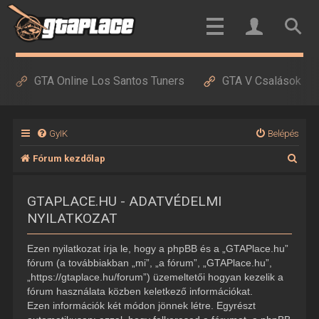
GTA Online Los Santos Tuners
GTA V Csalások
GyIK
Belépés
K
Fórum kezdőlap
e
GTAPLACE.HU - ADATVÉDELMI
r
NYILATKOZAT
e
s
Ezen nyilatkozat írja le, hogy a phpBB és a „GTAPlace.hu”
é
fórum (a továbbiakban „mi”, „a fórum”, „GTAPlace.hu”,
„https://gtaplace.hu/forum”) üzemeltetői hogyan kezelik a
s
fórum használata közben keletkező információkat.
Ezen információk két módon jönnek létre. Egyrészt