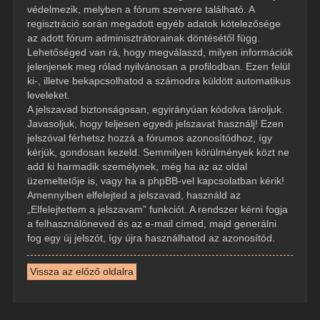
védelmezik, melyben a fórum szervere található. A
regisztráció során megadott egyéb adatok kötelezősége
az adott fórum adminisztrátorainak döntésétől függ.
Lehetőséged van rá, hogy megválaszd, milyen információk
jelenjenek meg rólad nyilvánosan a profilodban. Ezen felül
ki-, illetve bekapcsolhatod a számodra küldött automatikus
leveleket.
A jelszavad biztonságosan, egyirányúan kódolva tároljuk.
Javasoljuk, hogy teljesen egyedi jelszavat használj! Ezen
jelszóval férhetsz hozzá a fórumos azonosítódhoz, így
kérjük, gondosan kezeld. Semmilyen körülmények közt ne
add ki harmadik személynek, még ha az az oldal
üzemeltetője is, vagy ha a phpBB-vel kapcsolatban kérik!
Amennyiben elfelejted a jelszavad, használd az
„Elfelejtettem a jelszavam” funkciót. A rendszer kérni fogja
a felhasználóneved és az e-mail címed, majd generálni
fog egy új jelszót, így újra használhatod az azonosítód.
Vissza az előző oldalra