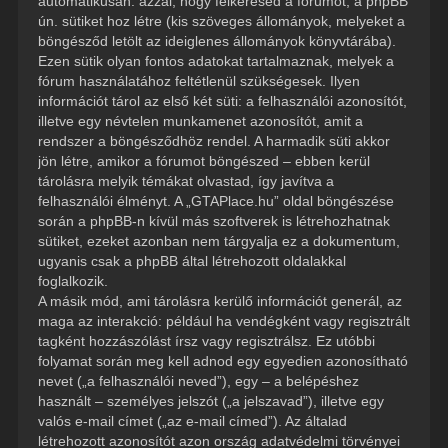
automatikusan: azzal, hogy felkeresed a fórumot, a phpBB
ún. sütiket hoz létre (kis szöveges állományok, melyeket a
böngésződ letölt az ideiglenes állományok könyvtárába).
Ezen sütik olyan fontos adatokat tartalmaznak, melyek a
fórum használatához feltétlenül szükségesek. Ilyen
információt tárol az első két süti: a felhasználói azonosítót,
illetve egy névtelen munkamenet azonosítót, amit a
rendszer a böngésződhöz rendel. A harmadik süti akkor
jön létre, amikor a fórumot böngészed – ebben kerül
tárolásra melyik témákat olvastad, így javítva a
felhasználói élményt. A „GTAPlace.hu” oldal böngészése
során a phpBB-n kívül más szoftverek is létrehozhatnak
sütiket, ezeket azonban nem tárgyalja ez a dokumentum,
ugyanis csak a phpBB által létrehozott oldalakkal
foglalkozik.
A másik mód, ami tárolásra kerülő információt generál, az
maga az interakció: például ha vendégként vagy regisztrált
tagként hozzászólást írsz vagy regisztrálsz. Ez utóbbi
folyamat során meg kell adnod egy egyedien azonosítható
nevet („a felhasználói neved”), egy – a belépéshez
használt – személyes jelszót („a jelszavad”), illetve egy
valós e-mail címet („az e-mail címed”). Az általad
létrehozott azonosítót azon ország adatvédelmi törvényei