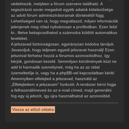
védelmezik, melyben a fórum szervere található. A
regisztráció során megadott egyéb adatok kötelezősége
az adott fórum adminisztrátorainak döntésétől függ.
Lehetőséged van rá, hogy megválaszd, milyen információk
jelenjenek meg rólad nyilvánosan a profilodban. Ezen felül
ki-, illetve bekapcsolhatod a számodra küldött automatikus
leveleket.
A jelszavad biztonságosan, egyirányúan kódolva tároljuk.
Javasoljuk, hogy teljesen egyedi jelszavat használj! Ezen
jelszóval férhetsz hozzá a fórumos azonosítódhoz, így
kérjük, gondosan kezeld. Semmilyen körülmények közt ne
add ki harmadik személynek, még ha az az oldal
üzemeltetője is, vagy ha a phpBB-vel kapcsolatban kérik!
Amennyiben elfelejted a jelszavad, használd az
„Elfelejtettem a jelszavam” funkciót. A rendszer kérni fogja
a felhasználóneved és az e-mail címed, majd generálni
fog egy új jelszót, így újra használhatod az azonosítód.
Vissza az előző oldalra