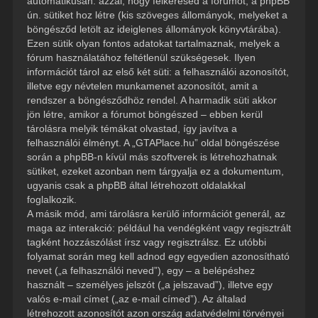
automatikusan: azzal, hogy felkeresed a fórumot, a phpBB
ún. sütiket hoz létre (kis szöveges állományok, melyeket a
böngésződ letölt az ideiglenes állományok könyvtárába).
Ezen sütik olyan fontos adatokat tartalmaznak, melyek a
fórum használatához feltétlenül szükségesek. Ilyen
információt tárol az első két süti: a felhasználói azonosítót,
illetve egy névtelen munkamenet azonosítót, amit a
rendszer a böngésződhöz rendel. A harmadik süti akkor
jön létre, amikor a fórumot böngészed – ebben kerül
tárolásra melyik témákat olvastad, így javítva a
felhasználói élményt. A „GTAPlace.hu” oldal böngészése
során a phpBB-n kívül más szoftverek is létrehozhatnak
sütiket, ezeket azonban nem tárgyalja ez a dokumentum,
ugyanis csak a phpBB által létrehozott oldalakkal
foglalkozik.
A másik mód, ami tárolásra kerülő információt generál, az
maga az interakció: például ha vendégként vagy regisztrált
tagként hozzászólást írsz vagy regisztrálsz. Ez utóbbi
folyamat során meg kell adnod egy egyedien azonosítható
nevet („a felhasználói neved”), egy – a belépéshez
használt – személyes jelszót („a jelszavad”), illetve egy
valós e-mail címet („az e-mail címed”). Az általad
létrehozott azonosítót azon ország adatvédelmi törvényei