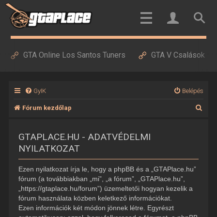
GTA Online Los Santos Tuners
GTA V Csalások
GyIK
Belépés
K
Fórum kezdőlap
e
GTAPLACE.HU - ADATVÉDELMI
r
NYILATKOZAT
e
s
Ezen nyilatkozat írja le, hogy a phpBB és a „GTAPlace.hu”
é
fórum (a továbbiakban „mi”, „a fórum”, „GTAPlace.hu”,
„https://gtaplace.hu/forum”) üzemeltetői hogyan kezelik a
s
fórum használata közben keletkező információkat.
Ezen információk két módon jönnek létre. Egyrészt