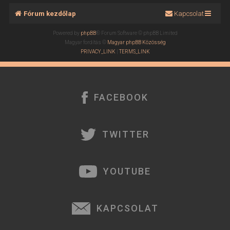
Fórum kezdőlap
Kapcsolat
Powered by
phpBB
® Forum Software © phpBB Limited
Magyar fordítás ©
Magyar phpBB Közösség
PRIVACY_LINK
|
TERMS_LINK
FACEBOOK
TWITTER
YOUTUBE
KAPCSOLAT