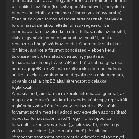
automatikusan: azzal, hogy felkeresed a fórumot, a phpBB
ún. sütiket hoz létre (kis szöveges állományok, melyeket a
böngésződ letölt az ideiglenes állományok könyvtárába).
Ezen sütik olyan fontos adatokat tartalmaznak, melyek a
fórum használatához feltétlenül szükségesek. Ilyen
információt tárol az első két süti: a felhasználói azonosítót,
illetve egy névtelen munkamenet azonosítót, amit a
rendszer a böngésződhöz rendel. A harmadik süti akkor
jön létre, amikor a fórumot böngészed – ebben kerül
tárolásra melyik témákat olvastad, így javítva a
felhasználói élményt. A „GTAPlace.hu” oldal böngészése
során a phpBB-n kívül más szoftverek is létrehozhatnak
sütiket, ezeket azonban nem tárgyalja ez a dokumentum,
ugyanis csak a phpBB által létrehozott oldalakkal
foglalkozik.
A másik mód, ami tárolásra kerülő információt generál, az
maga az interakció: például ha vendégként vagy regisztrált
tagként hozzászólást írsz vagy regisztrálsz. Ez utóbbi
folyamat során meg kell adnod egy egyedien azonosítható
nevet („a felhasználói neved”), egy – a belépéshez
használt – személyes jelszót („a jelszavad”), illetve egy
valós e-mail címet („az e-mail címed”). Az általad
létrehozott azonosítót azon ország adatvédelmi törvényei