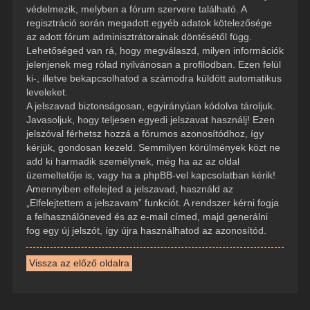
védelmezik, melyben a fórum szervere található. A
regisztráció során megadott egyéb adatok kötelezősége
az adott fórum adminisztrátorainak döntésétől függ.
Lehetőséged van rá, hogy megválaszd, milyen információk
jelenjenek meg rólad nyilvánosan a profilodban. Ezen felül
ki-, illetve bekapcsolhatod a számodra küldött automatikus
leveleket.
A jelszavad biztonságosan, egyirányúan kódolva tároljuk.
Javasoljuk, hogy teljesen egyedi jelszavat használj! Ezen
jelszóval férhetsz hozzá a fórumos azonosítódhoz, így
kérjük, gondosan kezeld. Semmilyen körülmények közt ne
add ki harmadik személynek, még ha az az oldal
üzemeltetője is, vagy ha a phpBB-vel kapcsolatban kérik!
Amennyiben elfelejted a jelszavad, használd az
„Elfelejtettem a jelszavam” funkciót. A rendszer kérni fogja
a felhasználóneved és az e-mail címed, majd generálni
fog egy új jelszót, így újra használhatod az azonosítód.
Vissza az előző oldalra