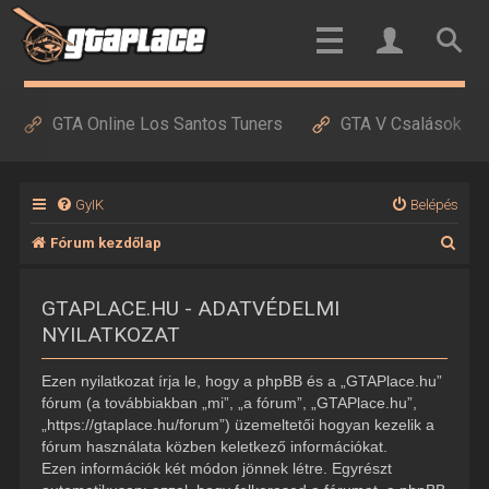
GTA Online Los Santos Tuners
GTA V Csalások
GyIK
Belépés
K
Fórum kezdőlap
e
GTAPLACE.HU - ADATVÉDELMI
r
NYILATKOZAT
e
s
Ezen nyilatkozat írja le, hogy a phpBB és a „GTAPlace.hu”
é
fórum (a továbbiakban „mi”, „a fórum”, „GTAPlace.hu”,
„https://gtaplace.hu/forum”) üzemeltetői hogyan kezelik a
s
fórum használata közben keletkező információkat.
Ezen információk két módon jönnek létre. Egyrészt