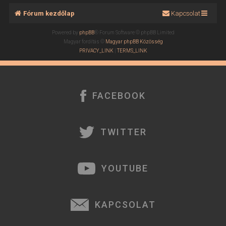
Fórum kezdőlap
Kapcsolat
Powered by
phpBB
® Forum Software © phpBB Limited
Magyar fordítás ©
Magyar phpBB Közösség
PRIVACY_LINK
|
TERMS_LINK
FACEBOOK
TWITTER
YOUTUBE
KAPCSOLAT