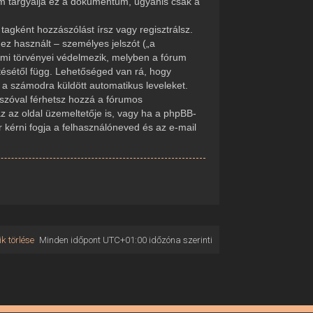
em tárgyalja ez a dokumentum, ugyanis csak a
tagként hozzászólást írsz vagy regisztrálsz.
ez használt – személyes jelszót („a
delmi törvényei védelmezik, melyben a fórum
tésétől függ. Lehetőséged van rá, hogy
d a számodra küldött automatikus leveleket.
elszóval férhetsz hozzá a fórumos
 az oldal üzemeltetője is, vagy ha a phpBB-
r kérni fogja a felhasználóneved és az e-mail
k törlése
Minden időpont
UTC+01:00
időzóna szerinti