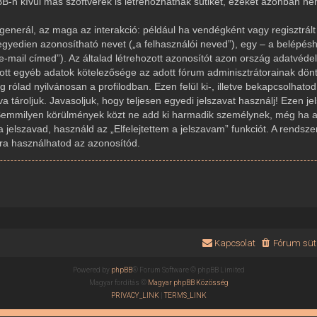
-n kívül más szoftverek is létrehozhatnak sütiket, ezeket azonban n
generál, az maga az interakció: például ha vendégként vagy regisztrált 
gyedien azonosítható nevet („a felhasználói neved”), egy – a belépésh
az e-mail címed”). Az általad létrehozott azonosítót azon ország adatvé
dott egyéb adatok kötelezősége az adott fórum adminisztrátorainak dön
rólad nyilvánosan a profilodban. Ezen felül ki-, illetve bekapcsolhato
 tároljuk. Javasoljuk, hogy teljesen egyedi jelszavat használj! Ezen j
Semmilyen körülmények közt ne add ki harmadik személynek, még ha az
a jelszavad, használd az „Elfelejtettem a jelszavam” funkciót. A rendsze
újra használhatod az azonosítód.
Kapcsolat
Fórum süti
Powered by
phpBB
® Forum Software © phpBB Limited
Magyar fordítás ©
Magyar phpBB Közösség
PRIVACY_LINK
|
TERMS_LINK