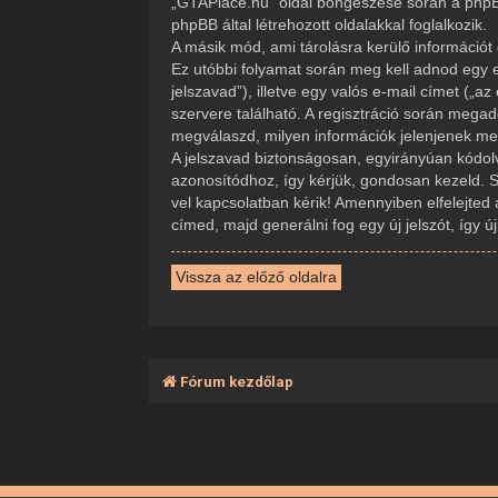
„GTAPlace.hu” oldal böngészése során a phpBB
phpBB által létrehozott oldalakkal foglalkozik.
A másik mód, ami tárolásra kerülő információt 
Ez utóbbi folyamat során meg kell adnod egy e
jelszavad”), illetve egy valós e-mail címet („
szervere található. A regisztráció során mega
megválaszd, milyen információk jelenjenek meg 
A jelszavad biztonságosan, egyirányúan kódolva
azonosítódhoz, így kérjük, gondosan kezeld. 
vel kapcsolatban kérik! Amennyiben elfelejted 
címed, majd generálni fog egy új jelszót, így 
Vissza az előző oldalra
Fórum kezdőlap