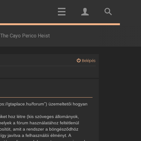
The Cayo Perico Heist
Belépés
tps://gtaplace.hu/forum”) üzemeltetői hogyan
ket hoz létre (kis szöveges állományok,
elyek a fórum használatához feltétlenül
onosítót, amit a rendszer a böngésződhöz
gy javítva a felhasználói élményt. A