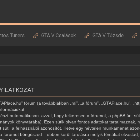
ntos Tuners
GTA V Csalások
GTA V Tőzsde
NYILATKOZAT
GTAPlace.hu” fórum (a továbbiakban „mi”, „a fórum”, „GTAPlace.hu”, „ht
nformációkat.
észt automatikusan: azzal, hogy felkeresed a fórumot, a phpBB ún. süti
ományok könyvtárába). Ezen sütik olyan fontos adatokat tartalmaznak, m
ét süti: a felhasználói azonosítót, illetve egy névtelen munkamenet az
r a fórumot böngészed – ebben kerül tárolásra melyik témákat olvastad, í