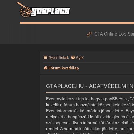
GTA Online Los Sa
Gyors linkek
GyIK
Fórum kezdőlap
GTAPLACE.HU - ADATVÉDELMI 
Ezen nyilatkozat írja le, hogy a phpBB és a „
kezelik a fórum használata közben keletkező i
Ezen információk két módon jönnek létre. Egyr
melyeket a böngésződ letölt az ideiglenes áll
szükségesek. Ilyen információt tárol az első k
rendel. A harmadik süti akkor jön létre, amiko