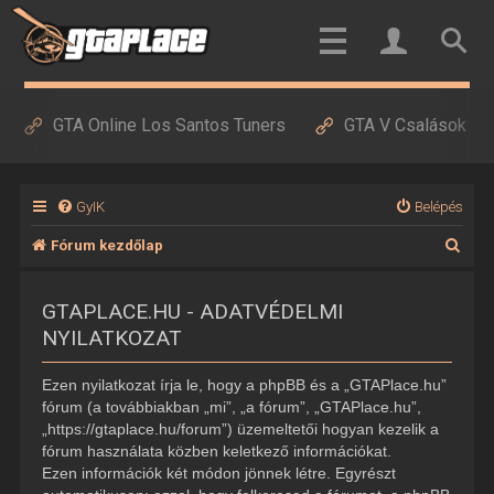
GTA Online Los Santos Tuners
GTA V Csalások
GyIK
Belépés
K
Fórum kezdőlap
e
GTAPLACE.HU - ADATVÉDELMI
r
NYILATKOZAT
e
s
Ezen nyilatkozat írja le, hogy a phpBB és a „GTAPlace.hu”
é
fórum (a továbbiakban „mi”, „a fórum”, „GTAPlace.hu”,
„https://gtaplace.hu/forum”) üzemeltetői hogyan kezelik a
s
fórum használata közben keletkező információkat.
Ezen információk két módon jönnek létre. Egyrészt