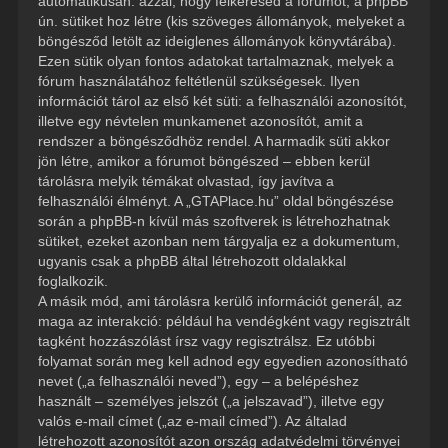
automatikusan: azzal, hogy felkeresed a fórumot, a phpBB
ún. sütiket hoz létre (kis szöveges állományok, melyeket a
böngésződ letölt az ideiglenes állományok könyvtárába).
Ezen sütik olyan fontos adatokat tartalmaznak, melyek a
fórum használatához feltétlenül szükségesek. Ilyen
információt tárol az első két süti: a felhasználói azonosítót,
illetve egy névtelen munkamenet azonosítót, amit a
rendszer a böngésződhöz rendel. A harmadik süti akkor
jön létre, amikor a fórumot böngészed – ebben kerül
tárolásra melyik témákat olvastad, így javítva a
felhasználói élményt. A „GTAPlace.hu” oldal böngészése
során a phpBB-n kívül más szoftverek is létrehozhatnak
sütiket, ezeket azonban nem tárgyalja ez a dokumentum,
ugyanis csak a phpBB által létrehozott oldalakkal
foglalkozik.
A másik mód, ami tárolásra kerülő információt generál, az
maga az interakció: például ha vendégként vagy regisztrált
tagként hozzászólást írsz vagy regisztrálsz. Ez utóbbi
folyamat során meg kell adnod egy egyedien azonosítható
nevet („a felhasználói neved”), egy – a belépéshez
használt – személyes jelszót („a jelszavad”), illetve egy
valós e-mail címet („az e-mail címed”). Az általad
létrehozott azonosítót azon ország adatvédelmi törvényei