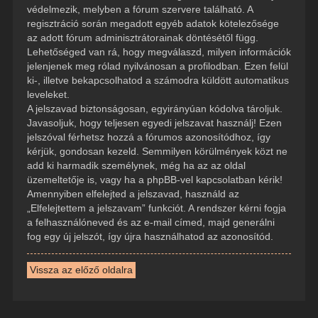
védelmezik, melyben a fórum szervere található. A
regisztráció során megadott egyéb adatok kötelezősége
az adott fórum adminisztrátorainak döntésétől függ.
Lehetőséged van rá, hogy megválaszd, milyen információk
jelenjenek meg rólad nyilvánosan a profilodban. Ezen felül
ki-, illetve bekapcsolhatod a számodra küldött automatikus
leveleket.
A jelszavad biztonságosan, egyirányúan kódolva tároljuk.
Javasoljuk, hogy teljesen egyedi jelszavat használj! Ezen
jelszóval férhetsz hozzá a fórumos azonosítódhoz, így
kérjük, gondosan kezeld. Semmilyen körülmények közt ne
add ki harmadik személynek, még ha az az oldal
üzemeltetője is, vagy ha a phpBB-vel kapcsolatban kérik!
Amennyiben elfelejted a jelszavad, használd az
„Elfelejtettem a jelszavam” funkciót. A rendszer kérni fogja
a felhasználóneved és az e-mail címed, majd generálni
fog egy új jelszót, így újra használhatod az azonosítód.
Vissza az előző oldalra