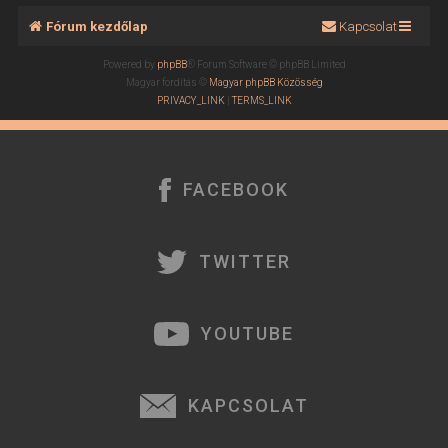
Fórum kezdőlap
Kapcsolat
Powered by
phpBB
® Forum Software © phpBB Limited
Magyar fordítás ©
Magyar phpBB Közösség
PRIVACY_LINK
|
TERMS_LINK
FACEBOOK
TWITTER
YOUTUBE
KAPCSOLAT