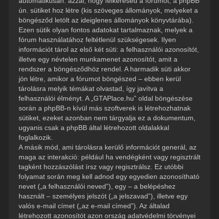
automatikusan: azzal, hogy felkeresed a fórumot, a phpBB
ún. sütiket hoz létre (kis szöveges állományok, melyeket a
böngésződ letölt az ideiglenes állományok könyvtárába).
Ezen sütik olyan fontos adatokat tartalmaznak, melyek a
fórum használatához feltétlenül szükségesek. Ilyen
információt tárol az első két süti: a felhasználói azonosítót,
illetve egy névtelen munkamenet azonosítót, amit a
rendszer a böngésződhöz rendel. A harmadik süti akkor
jön létre, amikor a fórumot böngészed – ebben kerül
tárolásra melyik témákat olvastad, így javítva a
felhasználói élményt. A „GTAPlace.hu” oldal böngészése
során a phpBB-n kívül más szoftverek is létrehozhatnak
sütiket, ezeket azonban nem tárgyalja ez a dokumentum,
ugyanis csak a phpBB által létrehozott oldalakkal
foglalkozik.
A másik mód, ami tárolásra kerülő információt generál, az
maga az interakció: például ha vendégként vagy regisztrált
tagként hozzászólást írsz vagy regisztrálsz. Ez utóbbi
folyamat során meg kell adnod egy egyedien azonosítható
nevet („a felhasználói neved”), egy – a belépéshez
használt – személyes jelszót („a jelszavad”), illetve egy
valós e-mail címet („az e-mail címed”). Az általad
létrehozott azonosítót azon ország adatvédelmi törvényei