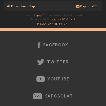
Fórum kezdőlap
Kapcsolat
Powered by
phpBB
® Forum Software © phpBB Limited
Magyar fordítás ©
Magyar phpBB Közösség
PRIVACY_LINK
|
TERMS_LINK
FACEBOOK
TWITTER
YOUTUBE
KAPCSOLAT