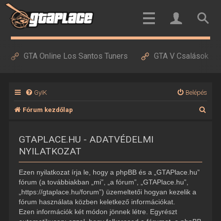
GTA Online Los Santos Tuners
GTA V Csalások
GyIK
Belépés
K
Fórum kezdőlap
e
GTAPLACE.HU - ADATVÉDELMI
r
NYILATKOZAT
e
s
Ezen nyilatkozat írja le, hogy a phpBB és a „GTAPlace.hu”
é
fórum (a továbbiakban „mi”, „a fórum”, „GTAPlace.hu”,
„https://gtaplace.hu/forum”) üzemeltetői hogyan kezelik a
s
fórum használata közben keletkező információkat.
Ezen információk két módon jönnek létre. Egyrészt