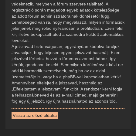
védelmezik, melyben a fórum szervere található. A
regisztráció során megadott egyéb adatok kötelezősége
az adott fórum adminisztrátorainak döntésétől függ.
Lehetőséged van rá, hogy megválaszd, milyen információk
jelenjenek meg rólad nyilvánosan a profilodban. Ezen felül
ki-, illetve bekapcsolhatod a számodra küldött automatikus
leveleket.
A jelszavad biztonságosan, egyirányúan kódolva tároljuk.
Javasoljuk, hogy teljesen egyedi jelszavat használj! Ezen
jelszóval férhetsz hozzá a fórumos azonosítódhoz, így
kérjük, gondosan kezeld. Semmilyen körülmények közt ne
add ki harmadik személynek, még ha az az oldal
üzemeltetője is, vagy ha a phpBB-vel kapcsolatban kérik!
Amennyiben elfelejted a jelszavad, használd az
„Elfelejtettem a jelszavam” funkciót. A rendszer kérni fogja
a felhasználóneved és az e-mail címed, majd generálni
fog egy új jelszót, így újra használhatod az azonosítód.
Vissza az előző oldalra