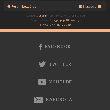
Fórum kezdőlap
Kapcsolat
Powered by
phpBB
® Forum Software © phpBB Limited
Magyar fordítás ©
Magyar phpBB Közösség
PRIVACY_LINK
|
TERMS_LINK
FACEBOOK
TWITTER
YOUTUBE
KAPCSOLAT