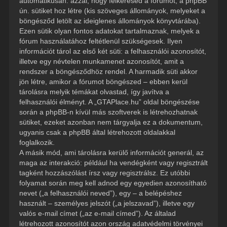
automatikusan: azzal, hogy felkeresed a fórumot, a phpBB
ún. sütiket hoz létre (kis szöveges állományok, melyeket a
böngésződ letölt az ideiglenes állományok könyvtárába).
Ezen sütik olyan fontos adatokat tartalmaznak, melyek a
fórum használatához feltétlenül szükségesek. Ilyen
információt tárol az első két süti: a felhasználói azonosítót,
illetve egy névtelen munkamenet azonosítót, amit a
rendszer a böngésződhöz rendel. A harmadik süti akkor
jön létre, amikor a fórumot böngészed – ebben kerül
tárolásra melyik témákat olvastad, így javítva a
felhasználói élményt. A „GTAPlace.hu” oldal böngészése
során a phpBB-n kívül más szoftverek is létrehozhatnak
sütiket, ezeket azonban nem tárgyalja ez a dokumentum,
ugyanis csak a phpBB által létrehozott oldalakkal
foglalkozik.
A másik mód, ami tárolásra kerülő információt generál, az
maga az interakció: például ha vendégként vagy regisztrált
tagként hozzászólást írsz vagy regisztrálsz. Ez utóbbi
folyamat során meg kell adnod egy egyedien azonosítható
nevet („a felhasználói neved”), egy – a belépéshez
használt – személyes jelszót („a jelszavad”), illetve egy
valós e-mail címet („az e-mail címed”). Az általad
létrehozott azonosítót azon ország adatvédelmi törvényei