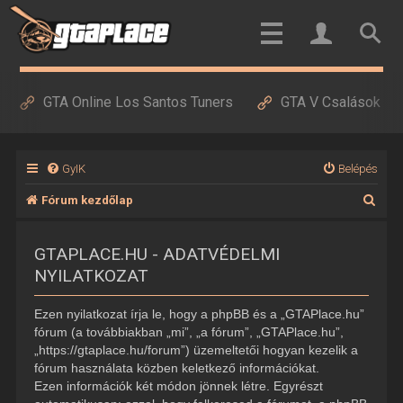
GTA Online Los Santos Tuners
GTA V Csalások
GyIK
Belépés
K
Fórum kezdőlap
e
GTAPLACE.HU - ADATVÉDELMI
r
NYILATKOZAT
e
s
Ezen nyilatkozat írja le, hogy a phpBB és a „GTAPlace.hu”
é
fórum (a továbbiakban „mi”, „a fórum”, „GTAPlace.hu”,
„https://gtaplace.hu/forum”) üzemeltetői hogyan kezelik a
s
fórum használata közben keletkező információkat.
Ezen információk két módon jönnek létre. Egyrészt