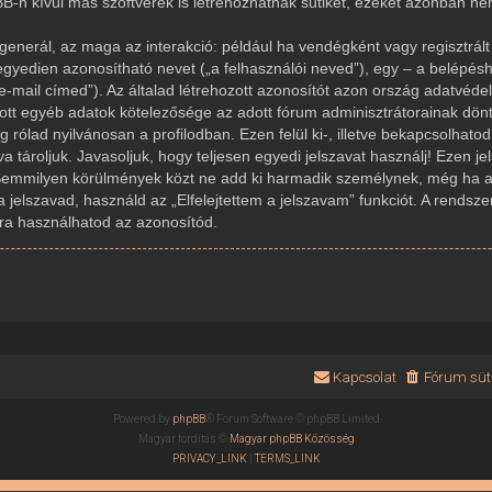
-n kívül más szoftverek is létrehozhatnak sütiket, ezeket azonban n
generál, az maga az interakció: például ha vendégként vagy regisztrált 
gyedien azonosítható nevet („a felhasználói neved”), egy – a belépésh
az e-mail címed”). Az általad létrehozott azonosítót azon ország adatvé
dott egyéb adatok kötelezősége az adott fórum adminisztrátorainak dön
rólad nyilvánosan a profilodban. Ezen felül ki-, illetve bekapcsolhato
 tároljuk. Javasoljuk, hogy teljesen egyedi jelszavat használj! Ezen j
Semmilyen körülmények közt ne add ki harmadik személynek, még ha az
a jelszavad, használd az „Elfelejtettem a jelszavam” funkciót. A rendsze
újra használhatod az azonosítód.
Kapcsolat
Fórum süti
Powered by
phpBB
® Forum Software © phpBB Limited
Magyar fordítás ©
Magyar phpBB Közösség
PRIVACY_LINK
|
TERMS_LINK