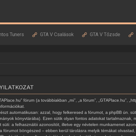
ntos Tuners
GTA V Csalások
GTA V Tőzsde
NYILATKOZAT
GTAPlace.hu” fórum (a továbbiakban „mi”, „a fórum”, „GTAPlace.hu”, „ht
nformációkat.
észt automatikusan: azzal, hogy felkeresed a fórumot, a phpBB ún. süti
ományok könyvtárába). Ezen sütik olyan fontos adatokat tartalmaznak, m
ét süti: a felhasználói azonosítót, illetve egy névtelen munkamenet az
r a fórumot böngészed – ebben kerül tárolásra melyik témákat olvastad, í