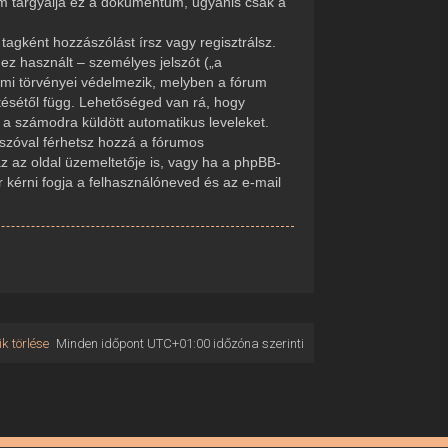
em tárgyalja ez a dokumentum, ugyanis csak a
tagként hozzászólást írsz vagy regisztrálsz.
ez használt – személyes jelszót („a
delmi törvényei védelmezik, melyben a fórum
tésétől függ. Lehetőséged van rá, hogy
d a számodra küldött automatikus leveleket.
elszóval férhetsz hozzá a fórumos
 az oldal üzemeltetője is, vagy ha a phpBB-
r kérni fogja a felhasználóneved és az e-mail
k törlése
Minden időpont
UTC+01:00
időzóna szerinti