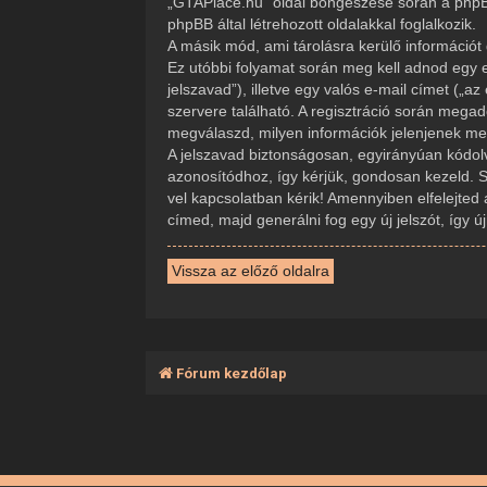
„GTAPlace.hu” oldal böngészése során a phpBB
phpBB által létrehozott oldalakkal foglalkozik.
A másik mód, ami tárolásra kerülő információt 
Ez utóbbi folyamat során meg kell adnod egy e
jelszavad”), illetve egy valós e-mail címet („
szervere található. A regisztráció során mega
megválaszd, milyen információk jelenjenek meg 
A jelszavad biztonságosan, egyirányúan kódolva
azonosítódhoz, így kérjük, gondosan kezeld. 
vel kapcsolatban kérik! Amennyiben elfelejted 
címed, majd generálni fog egy új jelszót, így 
Vissza az előző oldalra
Fórum kezdőlap