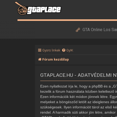
GTA Online Los Sa
Gyors linkek
GyIK
Fórum kezdőlap
GTAPLACE.HU - ADATVÉDELMI 
Ezen nyilatkozat írja le, hogy a phpBB és a „
kezelik a fórum használata közben keletkező i
Ezen információk két módon jönnek létre. Egyr
melyeket a böngésződ letölt az ideiglenes áll
szükségesek. Ilyen információt tárol az első k
rendel. A harmadik süti akkor jön létre, amiko