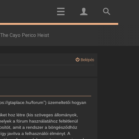
The Cayo Perico Heist
Belépés
tps://gtaplace.hu/forum”) üzemeltetői hogyan
ket hoz létre (kis szöveges állományok,
elyek a fórum használatához feltétlenül
onosítót, amit a rendszer a böngésződhöz
gy javítva a felhasználói élményt. A