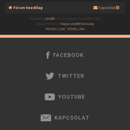
Fórum kezdőlap
Kapcsolat
Powered by
phpBB
® Forum Software © phpBB Limited
Magyar fordítás ©
Magyar phpBB Közösség
PRIVACY_LINK
|
TERMS_LINK
FACEBOOK
TWITTER
YOUTUBE
KAPCSOLAT