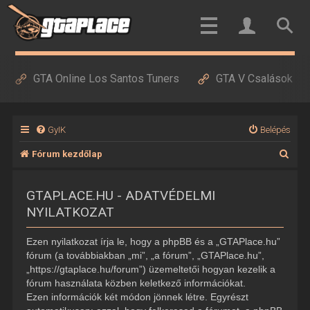
GTA Online Los Santos Tuners
GTA V Csalások
GyIK
Belépés
K
Fórum kezdőlap
e
GTAPLACE.HU - ADATVÉDELMI
r
NYILATKOZAT
e
s
Ezen nyilatkozat írja le, hogy a phpBB és a „GTAPlace.hu”
é
fórum (a továbbiakban „mi”, „a fórum”, „GTAPlace.hu”,
„https://gtaplace.hu/forum”) üzemeltetői hogyan kezelik a
s
fórum használata közben keletkező információkat.
Ezen információk két módon jönnek létre. Egyrészt