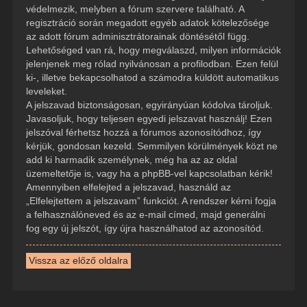
védelmezik, melyben a fórum szervere található. A
regisztráció során megadott egyéb adatok kötelezősége
az adott fórum adminisztrátorainak döntésétől függ.
Lehetőséged van rá, hogy megválaszd, milyen információk
jelenjenek meg rólad nyilvánosan a profilodban. Ezen felül
ki-, illetve bekapcsolhatod a számodra küldött automatikus
leveleket.
A jelszavad biztonságosan, egyirányúan kódolva tároljuk.
Javasoljuk, hogy teljesen egyedi jelszavat használj! Ezen
jelszóval férhetsz hozzá a fórumos azonosítódhoz, így
kérjük, gondosan kezeld. Semmilyen körülmények közt ne
add ki harmadik személynek, még ha az az oldal
üzemeltetője is, vagy ha a phpBB-vel kapcsolatban kérik!
Amennyiben elfelejted a jelszavad, használd az
„Elfelejtettem a jelszavam” funkciót. A rendszer kérni fogja
a felhasználóneved és az e-mail címed, majd generálni
fog egy új jelszót, így újra használhatod az azonosítód.
Vissza az előző oldalra