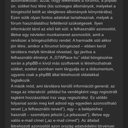
automatikusan: azzal, hogy felkeresed a fórumot, a phpBB
ún. sütiket hoz létre (kis szöveges állományok, melyeket a
böngésződ letölt az ideiglenes állományok könyvtárába).
Ezen sütik olyan fontos adatokat tartalmaznak, melyek a
fórum használatához feltétlenül szükségesek. Ilyen
információt tárol az első két süti: a felhasználói azonosítót,
illetve egy névtelen munkamenet azonosítót, amit a
rendszer a böngésződhöz rendel. A harmadik süti akkor
jön létre, amikor a fórumot böngészed – ebben kerül
tárolásra melyik témákat olvastad, így javítva a
felhasználói élményt. A „GTAPlace.hu” oldal böngészése
során a phpBB-n kívül más szoftverek is létrehozhatnak
sütiket, ezeket azonban nem tárgyalja ez a dokumentum,
ugyanis csak a phpBB által létrehozott oldalakkal
foglalkozik.
A másik mód, ami tárolásra kerülő információt generál, az
maga az interakció: például ha vendégként vagy regisztrált
tagként hozzászólást írsz vagy regisztrálsz. Ez utóbbi
folyamat során meg kell adnod egy egyedien azonosítható
nevet („a felhasználói neved”), egy – a belépéshez
használt – személyes jelszót („a jelszavad”), illetve egy
valós e-mail címet („az e-mail címed”). Az általad
létrehozott azonosítót azon ország adatvédelmi törvényei