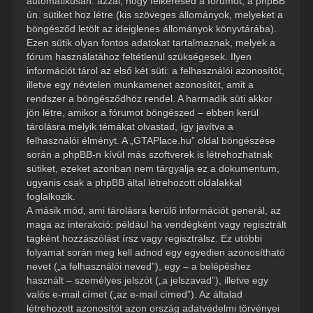
automatikusan: azzal, hogy felkeresed a fórumot, a phpBB
ún. sütiket hoz létre (kis szöveges állományok, melyeket a
böngésződ letölt az ideiglenes állományok könyvtárába).
Ezen sütik olyan fontos adatokat tartalmaznak, melyek a
fórum használatához feltétlenül szükségesek. Ilyen
információt tárol az első két süti: a felhasználói azonosítót,
illetve egy névtelen munkamenet azonosítót, amit a
rendszer a böngésződhöz rendel. A harmadik süti akkor
jön létre, amikor a fórumot böngészed – ebben kerül
tárolásra melyik témákat olvastad, így javítva a
felhasználói élményt. A „GTAPlace.hu” oldal böngészése
során a phpBB-n kívül más szoftverek is létrehozhatnak
sütiket, ezeket azonban nem tárgyalja ez a dokumentum,
ugyanis csak a phpBB által létrehozott oldalakkal
foglalkozik.
A másik mód, ami tárolásra kerülő információt generál, az
maga az interakció: például ha vendégként vagy regisztrált
tagként hozzászólást írsz vagy regisztrálsz. Ez utóbbi
folyamat során meg kell adnod egy egyedien azonosítható
nevet („a felhasználói neved”), egy – a belépéshez
használt – személyes jelszót („a jelszavad”), illetve egy
valós e-mail címet („az e-mail címed”). Az általad
létrehozott azonosítót azon ország adatvédelmi törvényei