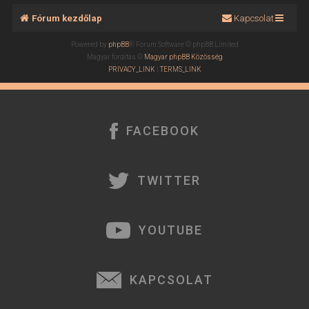
Fórum kezdőlap
Kapcsolat
Powered by
phpBB
® Forum Software © phpBB Limited
Magyar fordítás ©
Magyar phpBB Közösség
PRIVACY_LINK
|
TERMS_LINK
FACEBOOK
TWITTER
YOUTUBE
KAPCSOLAT