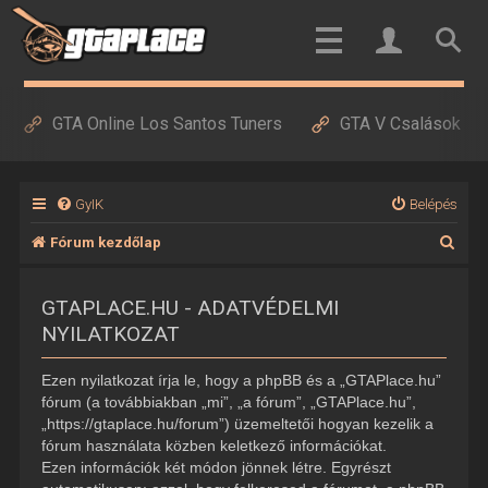
GTA Online Los Santos Tuners
GTA V Csalások
GyIK
Belépés
K
Fórum kezdőlap
e
GTAPLACE.HU - ADATVÉDELMI
r
NYILATKOZAT
e
s
Ezen nyilatkozat írja le, hogy a phpBB és a „GTAPlace.hu”
é
fórum (a továbbiakban „mi”, „a fórum”, „GTAPlace.hu”,
„https://gtaplace.hu/forum”) üzemeltetői hogyan kezelik a
s
fórum használata közben keletkező információkat.
Ezen információk két módon jönnek létre. Egyrészt