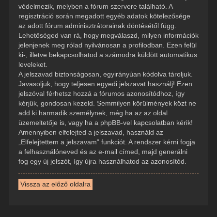
védelmezik, melyben a fórum szervere található. A
regisztráció során megadott egyéb adatok kötelezősége
az adott fórum adminisztrátorainak döntésétől függ.
Lehetőséged van rá, hogy megválaszd, milyen információk
jelenjenek meg rólad nyilvánosan a profilodban. Ezen felül
ki-, illetve bekapcsolhatod a számodra küldött automatikus
leveleket.
A jelszavad biztonságosan, egyirányúan kódolva tároljuk.
Javasoljuk, hogy teljesen egyedi jelszavat használj! Ezen
jelszóval férhetsz hozzá a fórumos azonosítódhoz, így
kérjük, gondosan kezeld. Semmilyen körülmények közt ne
add ki harmadik személynek, még ha az az oldal
üzemeltetője is, vagy ha a phpBB-vel kapcsolatban kérik!
Amennyiben elfelejted a jelszavad, használd az
„Elfelejtettem a jelszavam” funkciót. A rendszer kérni fogja
a felhasználóneved és az e-mail címed, majd generálni
fog egy új jelszót, így újra használhatod az azonosítód.
Vissza az előző oldalra