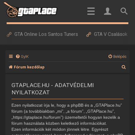
GTA Online Los Santos Tuners
GTA V Csalások
GyIK
Belépés
K
Fórum kezdőlap
e
GTAPLACE.HU - ADATVÉDELMI
r
NYILATKOZAT
e
s
Ezen nyilatkozat írja le, hogy a phpBB és a „GTAPlace.hu”
é
fórum (a továbbiakban „mi”, „a fórum”, „GTAPlace.hu”,
„https://gtaplace.hu/forum”) üzemeltetői hogyan kezelik a
s
fórum használata közben keletkező információkat.
Ezen információk két módon jönnek létre. Egyrészt