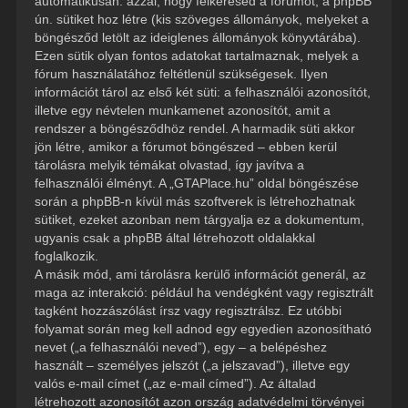
automatikusan: azzal, hogy felkeresed a fórumot, a phpBB
ún. sütiket hoz létre (kis szöveges állományok, melyeket a
böngésződ letölt az ideiglenes állományok könyvtárába).
Ezen sütik olyan fontos adatokat tartalmaznak, melyek a
fórum használatához feltétlenül szükségesek. Ilyen
információt tárol az első két süti: a felhasználói azonosítót,
illetve egy névtelen munkamenet azonosítót, amit a
rendszer a böngésződhöz rendel. A harmadik süti akkor
jön létre, amikor a fórumot böngészed – ebben kerül
tárolásra melyik témákat olvastad, így javítva a
felhasználói élményt. A „GTAPlace.hu” oldal böngészése
során a phpBB-n kívül más szoftverek is létrehozhatnak
sütiket, ezeket azonban nem tárgyalja ez a dokumentum,
ugyanis csak a phpBB által létrehozott oldalakkal
foglalkozik.
A másik mód, ami tárolásra kerülő információt generál, az
maga az interakció: például ha vendégként vagy regisztrált
tagként hozzászólást írsz vagy regisztrálsz. Ez utóbbi
folyamat során meg kell adnod egy egyedien azonosítható
nevet („a felhasználói neved”), egy – a belépéshez
használt – személyes jelszót („a jelszavad”), illetve egy
valós e-mail címet („az e-mail címed”). Az általad
létrehozott azonosítót azon ország adatvédelmi törvényei