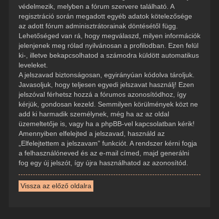
védelmezik, melyben a fórum szervere található. A
regisztráció során megadott egyéb adatok kötelezősége
az adott fórum adminisztrátorainak döntésétől függ.
Lehetőséged van rá, hogy megválaszd, milyen információk
jelenjenek meg rólad nyilvánosan a profilodban. Ezen felül
ki-, illetve bekapcsolhatod a számodra küldött automatikus
leveleket.
A jelszavad biztonságosan, egyirányúan kódolva tároljuk.
Javasoljuk, hogy teljesen egyedi jelszavat használj! Ezen
jelszóval férhetsz hozzá a fórumos azonosítódhoz, így
kérjük, gondosan kezeld. Semmilyen körülmények közt ne
add ki harmadik személynek, még ha az az oldal
üzemeltetője is, vagy ha a phpBB-vel kapcsolatban kérik!
Amennyiben elfelejted a jelszavad, használd az
„Elfelejtettem a jelszavam” funkciót. A rendszer kérni fogja
a felhasználóneved és az e-mail címed, majd generálni
fog egy új jelszót, így újra használhatod az azonosítód.
Vissza az előző oldalra