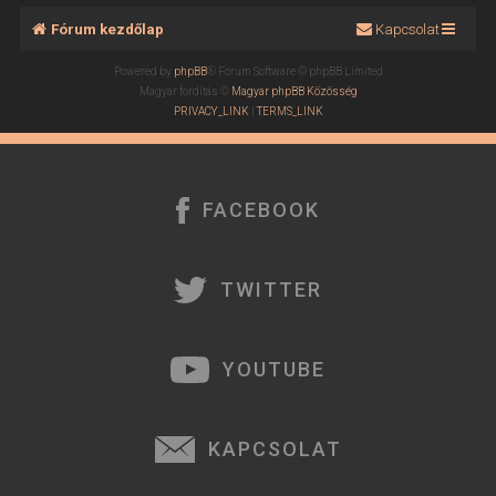
Fórum kezdőlap
Kapcsolat
Powered by
phpBB
® Forum Software © phpBB Limited
Magyar fordítás ©
Magyar phpBB Közösség
PRIVACY_LINK
|
TERMS_LINK
FACEBOOK
TWITTER
YOUTUBE
KAPCSOLAT