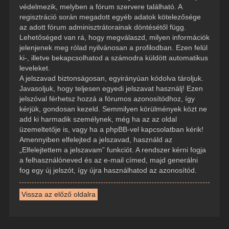
védelmezik, melyben a fórum szervere található. A
regisztráció során megadott egyéb adatok kötelezősége
az adott fórum adminisztrátorainak döntésétől függ.
Lehetőséged van rá, hogy megválaszd, milyen információk
jelenjenek meg rólad nyilvánosan a profilodban. Ezen felül
ki-, illetve bekapcsolhatod a számodra küldött automatikus
leveleket.
A jelszavad biztonságosan, egyirányúan kódolva tároljuk.
Javasoljuk, hogy teljesen egyedi jelszavat használj! Ezen
jelszóval férhetsz hozzá a fórumos azonosítódhoz, így
kérjük, gondosan kezeld. Semmilyen körülmények közt ne
add ki harmadik személynek, még ha az az oldal
üzemeltetője is, vagy ha a phpBB-vel kapcsolatban kérik!
Amennyiben elfelejted a jelszavad, használd az
„Elfelejtettem a jelszavam” funkciót. A rendszer kérni fogja
a felhasználóneved és az e-mail címed, majd generálni
fog egy új jelszót, így újra használhatod az azonosítód.
Vissza az előző oldalra