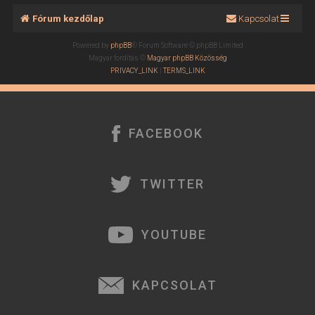
Fórum kezdőlap
Kapcsolat
Powered by
phpBB
® Forum Software © phpBB Limited
Magyar fordítás ©
Magyar phpBB Közösség
PRIVACY_LINK
|
TERMS_LINK
FACEBOOK
TWITTER
YOUTUBE
KAPCSOLAT