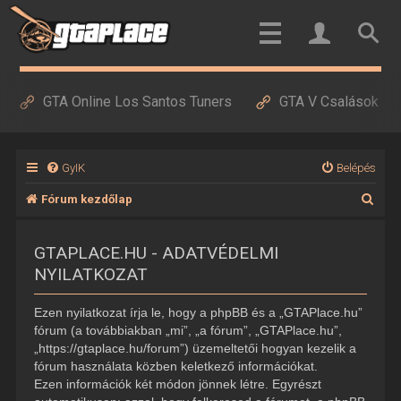
GTA Online Los Santos Tuners
GTA V Csalások
GyIK
Belépés
K
Fórum kezdőlap
e
GTAPLACE.HU - ADATVÉDELMI
r
NYILATKOZAT
e
s
Ezen nyilatkozat írja le, hogy a phpBB és a „GTAPlace.hu”
é
fórum (a továbbiakban „mi”, „a fórum”, „GTAPlace.hu”,
„https://gtaplace.hu/forum”) üzemeltetői hogyan kezelik a
s
fórum használata közben keletkező információkat.
Ezen információk két módon jönnek létre. Egyrészt