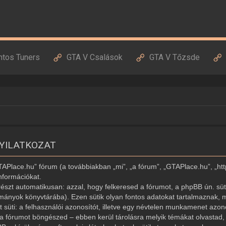
ntos Tuners
GTA V Csalások
GTA V Tőzsde
NYILATKOZAT
GTAPlace.hu” fórum (a továbbiakban „mi”, „a fórum”, „GTAPlace.hu”, „ht
nformációkat.
észt automatikusan: azzal, hogy felkeresed a fórumot, a phpBB ún. süti
ományok könyvtárába). Ezen sütik olyan fontos adatokat tartalmaznak, m
ét süti: a felhasználói azonosítót, illetve egy névtelen munkamenet az
r a fórumot böngészed – ebben kerül tárolásra melyik témákat olvastad, í