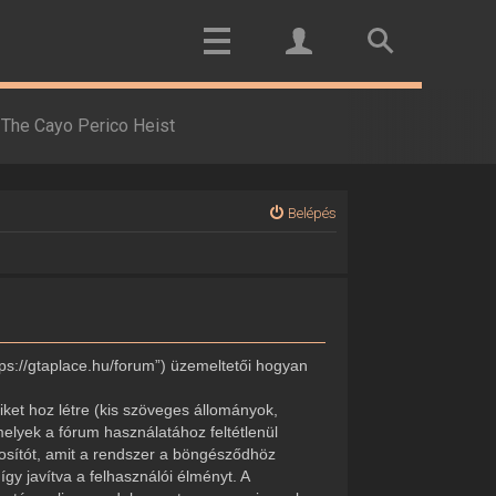
The Cayo Perico Heist
Belépés
tps://gtaplace.hu/forum”) üzemeltetői hogyan
ket hoz létre (kis szöveges állományok,
elyek a fórum használatához feltétlenül
onosítót, amit a rendszer a böngésződhöz
gy javítva a felhasználói élményt. A