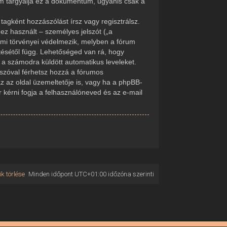
em tárgyalja ez a dokumentum, ugyanis csak a
tagként hozzászólást írsz vagy regisztrálsz.
ez használt – személyes jelszót („a
delmi törvényei védelmezik, melyben a fórum
tésétől függ. Lehetőséged van rá, hogy
d a számodra küldött automatikus leveleket.
elszóval férhetsz hozzá a fórumos
 az oldal üzemeltetője is, vagy ha a phpBB-
r kérni fogja a felhasználóneved és az e-mail
k törlése
Minden időpont
UTC+01:00
időzóna szerinti