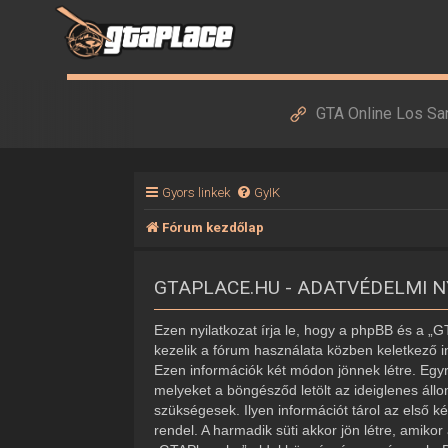
GTA Online Los Sa
Gyors linkek
GyIK
Fórum kezdőlap
GTAPLACE.HU - ADATVÉDELMI 
Ezen nyilatkozat írja le, hogy a phpBB és a „
kezelik a fórum használata közben keletkező i
Ezen információk két módon jönnek létre. Egyr
melyeket a böngésződ letölt az ideiglenes áll
szükségesek. Ilyen információt tárol az első k
rendel. A harmadik süti akkor jön létre, amiko