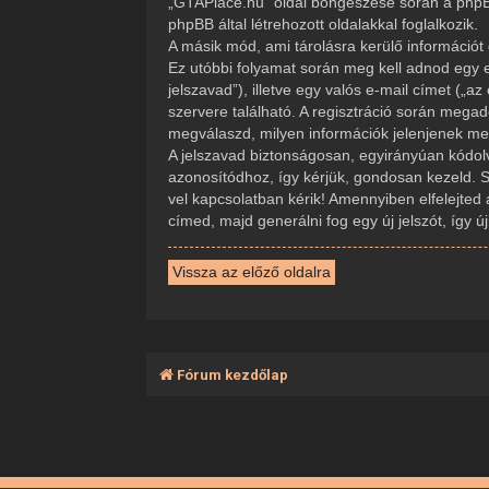
„GTAPlace.hu” oldal böngészése során a phpBB
phpBB által létrehozott oldalakkal foglalkozik.
A másik mód, ami tárolásra kerülő információt 
Ez utóbbi folyamat során meg kell adnod egy e
jelszavad”), illetve egy valós e-mail címet („
szervere található. A regisztráció során mega
megválaszd, milyen információk jelenjenek meg 
A jelszavad biztonságosan, egyirányúan kódolva
azonosítódhoz, így kérjük, gondosan kezeld. 
vel kapcsolatban kérik! Amennyiben elfelejted 
címed, majd generálni fog egy új jelszót, így 
Vissza az előző oldalra
Fórum kezdőlap