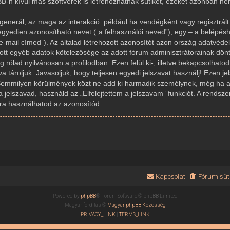
-n kívül más szoftverek is létrehozhatnak sütiket, ezeket azonban n
generál, az maga az interakció: például ha vendégként vagy regisztrált 
gyedien azonosítható nevet („a felhasználói neved”), egy – a belépésh
az e-mail címed”). Az általad létrehozott azonosítót azon ország adatvé
dott egyéb adatok kötelezősége az adott fórum adminisztrátorainak dön
rólad nyilvánosan a profilodban. Ezen felül ki-, illetve bekapcsolhato
 tároljuk. Javasoljuk, hogy teljesen egyedi jelszavat használj! Ezen j
Semmilyen körülmények közt ne add ki harmadik személynek, még ha az
a jelszavad, használd az „Elfelejtettem a jelszavam” funkciót. A rendsze
újra használhatod az azonosítód.
Kapcsolat
Fórum süti
Powered by
phpBB
® Forum Software © phpBB Limited
Magyar fordítás ©
Magyar phpBB Közösség
PRIVACY_LINK
|
TERMS_LINK