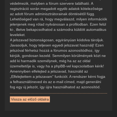
védelmezik, melyben a fórum szervere található. A
regisztráció során megadott egyéb adatok kötelezősége
az adott fórum adminisztrátorainak döntésétől függ.
Lehetőséged van rá, hogy megválaszd, milyen információk
jelenjenek meg rólad nyilvánosan a profilodban. Ezen felül
ki-, illetve bekapcsolhatod a számodra küldött automatikus
leveleket.
A jelszavad biztonságosan, egyirányúan kódolva tároljuk.
Javasoljuk, hogy teljesen egyedi jelszavat használj! Ezen
jelszóval férhetsz hozzá a fórumos azonosítódhoz, így
kérjük, gondosan kezeld. Semmilyen körülmények közt ne
add ki harmadik személynek, még ha az az oldal
üzemeltetője is, vagy ha a phpBB-vel kapcsolatban kérik!
Amennyiben elfelejted a jelszavad, használd az
„Elfelejtettem a jelszavam” funkciót. A rendszer kérni fogja
a felhasználóneved és az e-mail címed, majd generálni
fog egy új jelszót, így újra használhatod az azonosítód.
Vissza az előző oldalra