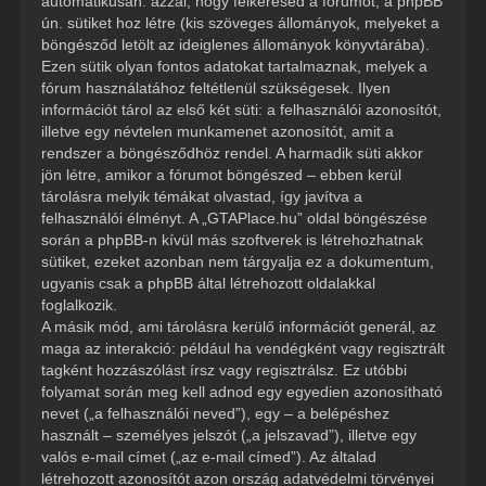
automatikusan: azzal, hogy felkeresed a fórumot, a phpBB
ún. sütiket hoz létre (kis szöveges állományok, melyeket a
böngésződ letölt az ideiglenes állományok könyvtárába).
Ezen sütik olyan fontos adatokat tartalmaznak, melyek a
fórum használatához feltétlenül szükségesek. Ilyen
információt tárol az első két süti: a felhasználói azonosítót,
illetve egy névtelen munkamenet azonosítót, amit a
rendszer a böngésződhöz rendel. A harmadik süti akkor
jön létre, amikor a fórumot böngészed – ebben kerül
tárolásra melyik témákat olvastad, így javítva a
felhasználói élményt. A „GTAPlace.hu” oldal böngészése
során a phpBB-n kívül más szoftverek is létrehozhatnak
sütiket, ezeket azonban nem tárgyalja ez a dokumentum,
ugyanis csak a phpBB által létrehozott oldalakkal
foglalkozik.
A másik mód, ami tárolásra kerülő információt generál, az
maga az interakció: például ha vendégként vagy regisztrált
tagként hozzászólást írsz vagy regisztrálsz. Ez utóbbi
folyamat során meg kell adnod egy egyedien azonosítható
nevet („a felhasználói neved”), egy – a belépéshez
használt – személyes jelszót („a jelszavad”), illetve egy
valós e-mail címet („az e-mail címed”). Az általad
létrehozott azonosítót azon ország adatvédelmi törvényei