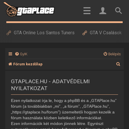
GTA Online Los Santos Tuners
GTA V Csalások
GyIK
Belépés
K
Fórum kezdőlap
e
GTAPLACE.HU - ADATVÉDELMI
r
NYILATKOZAT
e
s
Ezen nyilatkozat írja le, hogy a phpBB és a „GTAPlace.hu”
é
fórum (a továbbiakban „mi”, „a fórum”, „GTAPlace.hu”,
„https://gtaplace.hu/forum”) üzemeltetői hogyan kezelik a
s
fórum használata közben keletkező információkat.
Ezen információk két módon jönnek létre. Egyrészt