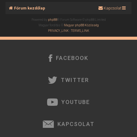
Fórum kezdőlap
Kapcsolat
Powered by
phpBB
® Forum Software © phpBB Limited
Magyar fordítás ©
Magyar phpBB Közösség
PRIVACY_LINK
|
TERMS_LINK
FACEBOOK
TWITTER
YOUTUBE
KAPCSOLAT