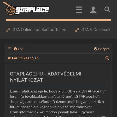
GTA Online Los Santos Tuners
GTA V Csalások
GyIK
Belépés
K
Fórum kezdőlap
e
GTAPLACE.HU - ADATVÉDELMI
r
NYILATKOZAT
e
s
Ezen nyilatkozat írja le, hogy a phpBB és a „GTAPlace.hu”
é
fórum (a továbbiakban „mi”, „a fórum”, „GTAPlace.hu”,
„https://gtaplace.hu/forum”) üzemeltetői hogyan kezelik a
s
fórum használata közben keletkező információkat.
Ezen információk két módon jönnek létre. Egyrészt