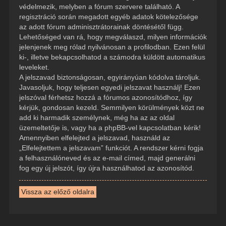
védelmezik, melyben a fórum szervere található. A
regisztráció során megadott egyéb adatok kötelezősége
az adott fórum adminisztrátorainak döntésétől függ.
Lehetőséged van rá, hogy megválaszd, milyen információk
jelenjenek meg rólad nyilvánosan a profilodban. Ezen felül
ki-, illetve bekapcsolhatod a számodra küldött automatikus
leveleket.
A jelszavad biztonságosan, egyirányúan kódolva tároljuk.
Javasoljuk, hogy teljesen egyedi jelszavat használj! Ezen
jelszóval férhetsz hozzá a fórumos azonosítódhoz, így
kérjük, gondosan kezeld. Semmilyen körülmények közt ne
add ki harmadik személynek, még ha az az oldal
üzemeltetője is, vagy ha a phpBB-vel kapcsolatban kérik!
Amennyiben elfelejted a jelszavad, használd az
„Elfelejtettem a jelszavam” funkciót. A rendszer kérni fogja
a felhasználóneved és az e-mail címed, majd generálni
fog egy új jelszót, így újra használhatod az azonosítód.
Vissza az előző oldalra