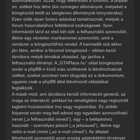
automatikusan: azzal, hogy felkeresed a fórumot, a phpBB
ún. sütiket hoz létre (kis szöveges állományok, melyeket a
böngésződ letölt az ideiglenes állományok könyvtárába).
Ezen sütik olyan fontos adatokat tartalmaznak, melyek a
fórum használatához feltétlenül szükségesek. Ilyen
információt tárol az első két süti: a felhasználói azonosítót,
illetve egy névtelen munkamenet azonosítót, amit a
rendszer a böngésződhöz rendel. A harmadik süti akkor
jön létre, amikor a fórumot böngészed – ebben kerül
tárolásra melyik témákat olvastad, így javítva a
felhasználói élményt. A „GTAPlace.hu” oldal böngészése
során a phpBB-n kívül más szoftverek is létrehozhatnak
sütiket, ezeket azonban nem tárgyalja ez a dokumentum,
ugyanis csak a phpBB által létrehozott oldalakkal
foglalkozik.
A másik mód, ami tárolásra kerülő információt generál, az
maga az interakció: például ha vendégként vagy regisztrált
tagként hozzászólást írsz vagy regisztrálsz. Ez utóbbi
folyamat során meg kell adnod egy egyedien azonosítható
nevet („a felhasználói neved”), egy – a belépéshez
használt – személyes jelszót („a jelszavad”), illetve egy
valós e-mail címet („az e-mail címed”). Az általad
létrehozott azonosítót azon ország adatvédelmi törvényei