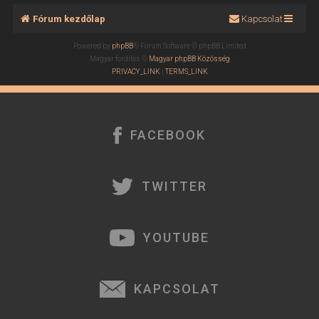
Fórum kezdőlap
Kapcsolat
Powered by
phpBB
® Forum Software © phpBB Limited
Magyar fordítás ©
Magyar phpBB Közösség
PRIVACY_LINK
|
TERMS_LINK
FACEBOOK
TWITTER
YOUTUBE
KAPCSOLAT