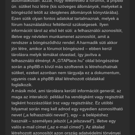
automatikusan: azzal, hogy felkeresed a fórumot, a phpBB
ún. sütiket hoz létre (kis szöveges állományok, melyeket a
böngésződ letölt az ideiglenes állományok könyvtárába).
Ezen sütik olyan fontos adatokat tartalmaznak, melyek a
fórum használatához feltétlenül szükségesek. Ilyen
információt tárol az első két süti: a felhasználói azonosítót,
illetve egy névtelen munkamenet azonosítót, amit a
rendszer a böngésződhöz rendel. A harmadik süti akkor
jön létre, amikor a fórumot böngészed – ebben kerül
tárolásra melyik témákat olvastad, így javítva a
felhasználói élményt. A „GTAPlace.hu” oldal böngészése
során a phpBB-n kívül más szoftverek is létrehozhatnak
sütiket, ezeket azonban nem tárgyalja ez a dokumentum,
ugyanis csak a phpBB által létrehozott oldalakkal
foglalkozik.
A másik mód, ami tárolásra kerülő információt generál, az
maga az interakció: például ha vendégként vagy regisztrált
tagként hozzászólást írsz vagy regisztrálsz. Ez utóbbi
folyamat során meg kell adnod egy egyedien azonosítható
nevet („a felhasználói neved”), egy – a belépéshez
használt – személyes jelszót („a jelszavad”), illetve egy
valós e-mail címet („az e-mail címed”). Az általad
létrehozott azonosítót azon ország adatvédelmi törvényei