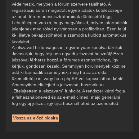
védelmezik, melyben a fórum szervere található. A
regisztráció során megadott egyéb adatok kötelezősége
az adott fórum adminisztrátorainak döntésétől függ.
Lehetőséged van rá, hogy megválaszd, milyen információk
jelenjenek meg rólad nyilvánosan a profilodban. Ezen felül
ki-, illetve bekapcsolhatod a számodra küldött automatikus
leveleket.
A jelszavad biztonságosan, egyirányúan kódolva tároljuk.
Javasoljuk, hogy teljesen egyedi jelszavat használj! Ezen
jelszóval férhetsz hozzá a fórumos azonosítódhoz, így
kérjük, gondosan kezeld. Semmilyen körülmények közt ne
add ki harmadik személynek, még ha az az oldal
üzemeltetője is, vagy ha a phpBB-vel kapcsolatban kérik!
Amennyiben elfelejted a jelszavad, használd az
„Elfelejtettem a jelszavam” funkciót. A rendszer kérni fogja
a felhasználóneved és az e-mail címed, majd generálni
fog egy új jelszót, így újra használhatod az azonosítód.
Vissza az előző oldalra