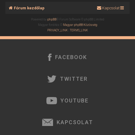
Fórum kezdőlap
Kapcsolat
Powered by
phpBB
® Forum Software © phpBB Limited
Magyar fordítás ©
Magyar phpBB Közösség
PRIVACY_LINK
|
TERMS_LINK
FACEBOOK
TWITTER
YOUTUBE
KAPCSOLAT