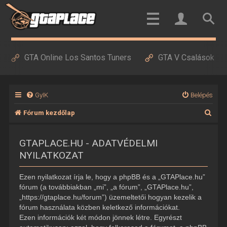
GTA Online Los Santos Tuners
GTA V Csalások
GyIK
Belépés
K
Fórum kezdőlap
e
GTAPLACE.HU - ADATVÉDELMI
r
NYILATKOZAT
e
s
Ezen nyilatkozat írja le, hogy a phpBB és a „GTAPlace.hu”
é
fórum (a továbbiakban „mi”, „a fórum”, „GTAPlace.hu”,
„https://gtaplace.hu/forum”) üzemeltetői hogyan kezelik a
s
fórum használata közben keletkező információkat.
Ezen információk két módon jönnek létre. Egyrészt