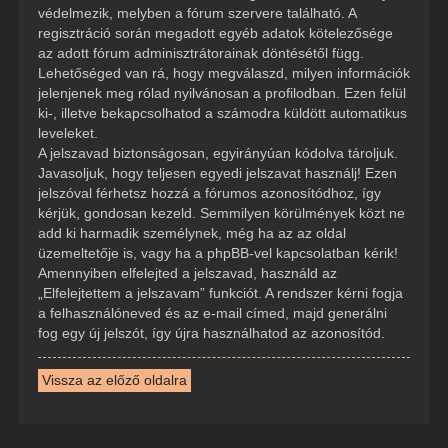
védelmezik, melyben a fórum szervere található. A
regisztráció során megadott egyéb adatok kötelezősége
az adott fórum adminisztrátorainak döntésétől függ.
Lehetőséged van rá, hogy megválaszd, milyen információk
jelenjenek meg rólad nyilvánosan a profilodban. Ezen felül
ki-, illetve bekapcsolhatod a számodra küldött automatikus
leveleket.
A jelszavad biztonságosan, egyirányúan kódolva tároljuk.
Javasoljuk, hogy teljesen egyedi jelszavat használj! Ezen
jelszóval férhetsz hozzá a fórumos azonosítódhoz, így
kérjük, gondosan kezeld. Semmilyen körülmények közt ne
add ki harmadik személynek, még ha az az oldal
üzemeltetője is, vagy ha a phpBB-vel kapcsolatban kérik!
Amennyiben elfelejted a jelszavad, használd az
„Elfelejtettem a jelszavam” funkciót. A rendszer kérni fogja
a felhasználóneved és az e-mail címed, majd generálni
fog egy új jelszót, így újra használhatod az azonosítód.
Vissza az előző oldalra