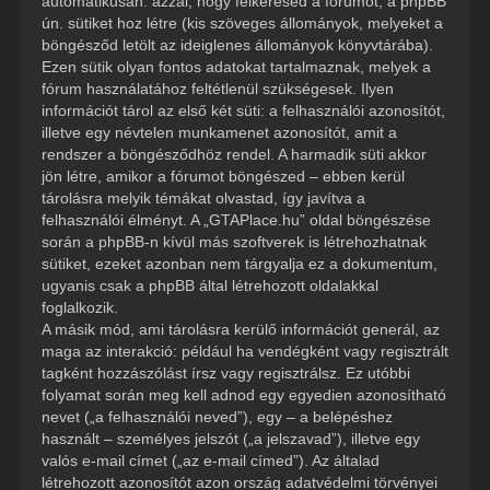
automatikusan: azzal, hogy felkeresed a fórumot, a phpBB
ún. sütiket hoz létre (kis szöveges állományok, melyeket a
böngésződ letölt az ideiglenes állományok könyvtárába).
Ezen sütik olyan fontos adatokat tartalmaznak, melyek a
fórum használatához feltétlenül szükségesek. Ilyen
információt tárol az első két süti: a felhasználói azonosítót,
illetve egy névtelen munkamenet azonosítót, amit a
rendszer a böngésződhöz rendel. A harmadik süti akkor
jön létre, amikor a fórumot böngészed – ebben kerül
tárolásra melyik témákat olvastad, így javítva a
felhasználói élményt. A „GTAPlace.hu” oldal böngészése
során a phpBB-n kívül más szoftverek is létrehozhatnak
sütiket, ezeket azonban nem tárgyalja ez a dokumentum,
ugyanis csak a phpBB által létrehozott oldalakkal
foglalkozik.
A másik mód, ami tárolásra kerülő információt generál, az
maga az interakció: például ha vendégként vagy regisztrált
tagként hozzászólást írsz vagy regisztrálsz. Ez utóbbi
folyamat során meg kell adnod egy egyedien azonosítható
nevet („a felhasználói neved”), egy – a belépéshez
használt – személyes jelszót („a jelszavad”), illetve egy
valós e-mail címet („az e-mail címed”). Az általad
létrehozott azonosítót azon ország adatvédelmi törvényei