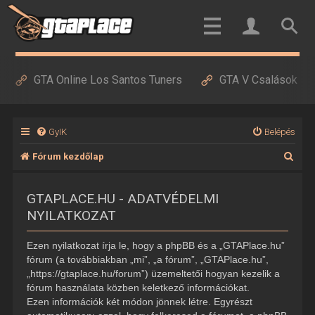
GTA Online Los Santos Tuners
GTA V Csalások
GyIK
Belépés
K
Fórum kezdőlap
e
GTAPLACE.HU - ADATVÉDELMI
r
NYILATKOZAT
e
s
Ezen nyilatkozat írja le, hogy a phpBB és a „GTAPlace.hu”
é
fórum (a továbbiakban „mi”, „a fórum”, „GTAPlace.hu”,
„https://gtaplace.hu/forum”) üzemeltetői hogyan kezelik a
s
fórum használata közben keletkező információkat.
Ezen információk két módon jönnek létre. Egyrészt