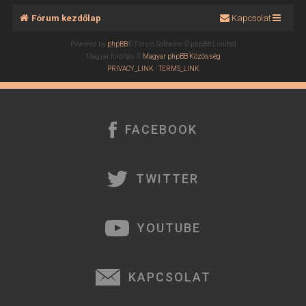
Fórum kezdőlap
Kapcsolat
Powered by
phpBB
® Forum Software © phpBB Limited
Magyar fordítás ©
Magyar phpBB Közösség
PRIVACY_LINK
|
TERMS_LINK
FACEBOOK
TWITTER
YOUTUBE
KAPCSOLAT