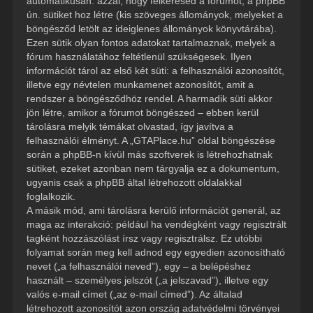
automatikusan: azzal, hogy felkeresed a fórumot, a phpBB
ún. sütiket hoz létre (kis szöveges állományok, melyeket a
böngésződ letölt az ideiglenes állományok könyvtárába).
Ezen sütik olyan fontos adatokat tartalmaznak, melyek a
fórum használatához feltétlenül szükségesek. Ilyen
információt tárol az első két süti: a felhasználói azonosítót,
illetve egy névtelen munkamenet azonosítót, amit a
rendszer a böngésződhöz rendel. A harmadik süti akkor
jön létre, amikor a fórumot böngészed – ebben kerül
tárolásra melyik témákat olvastad, így javítva a
felhasználói élményt. A „GTAPlace.hu” oldal böngészése
során a phpBB-n kívül más szoftverek is létrehozhatnak
sütiket, ezeket azonban nem tárgyalja ez a dokumentum,
ugyanis csak a phpBB által létrehozott oldalakkal
foglalkozik.
A másik mód, ami tárolásra kerülő információt generál, az
maga az interakció: például ha vendégként vagy regisztrált
tagként hozzászólást írsz vagy regisztrálsz. Ez utóbbi
folyamat során meg kell adnod egy egyedien azonosítható
nevet („a felhasználói neved”), egy – a belépéshez
használt – személyes jelszót („a jelszavad”), illetve egy
valós e-mail címet („az e-mail címed”). Az általad
létrehozott azonosítót azon ország adatvédelmi törvényei