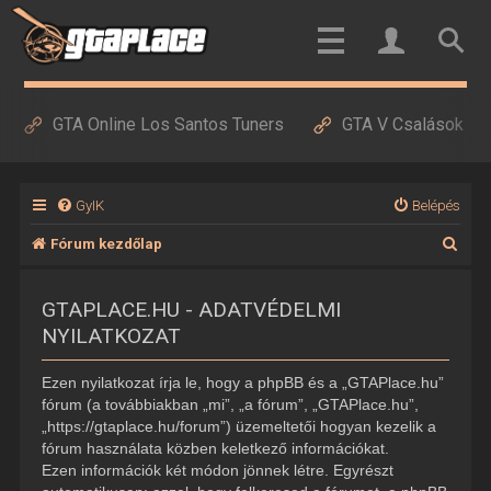
GTA Online Los Santos Tuners
GTA V Csalások
GyIK
Belépés
K
Fórum kezdőlap
e
GTAPLACE.HU - ADATVÉDELMI
r
NYILATKOZAT
e
s
Ezen nyilatkozat írja le, hogy a phpBB és a „GTAPlace.hu”
é
fórum (a továbbiakban „mi”, „a fórum”, „GTAPlace.hu”,
„https://gtaplace.hu/forum”) üzemeltetői hogyan kezelik a
s
fórum használata közben keletkező információkat.
Ezen információk két módon jönnek létre. Egyrészt