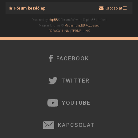
Fórum kezdőlap
Kapcsolat
Powered by
phpBB
® Forum Software © phpBB Limited
Magyar fordítás ©
Magyar phpBB Közösség
PRIVACY_LINK
|
TERMS_LINK
FACEBOOK
TWITTER
YOUTUBE
KAPCSOLAT