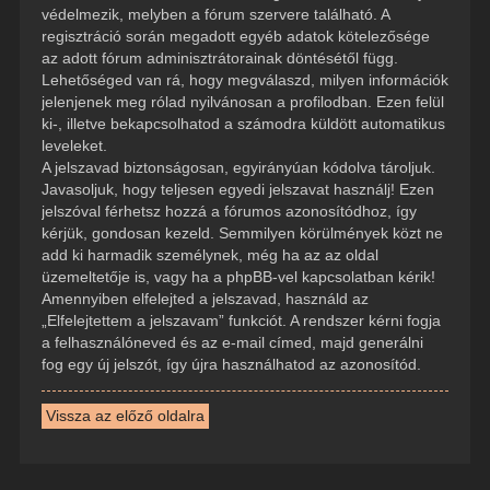
védelmezik, melyben a fórum szervere található. A
regisztráció során megadott egyéb adatok kötelezősége
az adott fórum adminisztrátorainak döntésétől függ.
Lehetőséged van rá, hogy megválaszd, milyen információk
jelenjenek meg rólad nyilvánosan a profilodban. Ezen felül
ki-, illetve bekapcsolhatod a számodra küldött automatikus
leveleket.
A jelszavad biztonságosan, egyirányúan kódolva tároljuk.
Javasoljuk, hogy teljesen egyedi jelszavat használj! Ezen
jelszóval férhetsz hozzá a fórumos azonosítódhoz, így
kérjük, gondosan kezeld. Semmilyen körülmények közt ne
add ki harmadik személynek, még ha az az oldal
üzemeltetője is, vagy ha a phpBB-vel kapcsolatban kérik!
Amennyiben elfelejted a jelszavad, használd az
„Elfelejtettem a jelszavam” funkciót. A rendszer kérni fogja
a felhasználóneved és az e-mail címed, majd generálni
fog egy új jelszót, így újra használhatod az azonosítód.
Vissza az előző oldalra