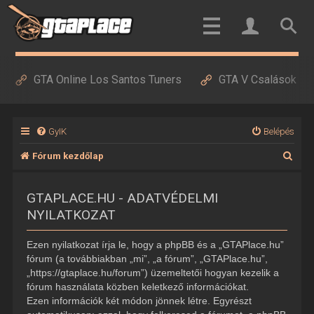
GTA Online Los Santos Tuners
GTA V Csalások
GyIK
Belépés
K
Fórum kezdőlap
e
GTAPLACE.HU - ADATVÉDELMI
r
NYILATKOZAT
e
s
Ezen nyilatkozat írja le, hogy a phpBB és a „GTAPlace.hu”
é
fórum (a továbbiakban „mi”, „a fórum”, „GTAPlace.hu”,
„https://gtaplace.hu/forum”) üzemeltetői hogyan kezelik a
s
fórum használata közben keletkező információkat.
Ezen információk két módon jönnek létre. Egyrészt