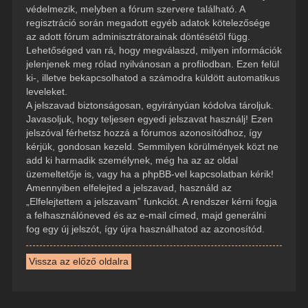
védelmezik, melyben a fórum szervere található. A
regisztráció során megadott egyéb adatok kötelezősége
az adott fórum adminisztrátorainak döntésétől függ.
Lehetőséged van rá, hogy megválaszd, milyen információk
jelenjenek meg rólad nyilvánosan a profilodban. Ezen felül
ki-, illetve bekapcsolhatod a számodra küldött automatikus
leveleket.
A jelszavad biztonságosan, egyirányúan kódolva tároljuk.
Javasoljuk, hogy teljesen egyedi jelszavat használj! Ezen
jelszóval férhetsz hozzá a fórumos azonosítódhoz, így
kérjük, gondosan kezeld. Semmilyen körülmények közt ne
add ki harmadik személynek, még ha az az oldal
üzemeltetője is, vagy ha a phpBB-vel kapcsolatban kérik!
Amennyiben elfelejted a jelszavad, használd az
„Elfelejtettem a jelszavam” funkciót. A rendszer kérni fogja
a felhasználóneved és az e-mail címed, majd generálni
fog egy új jelszót, így újra használhatod az azonosítód.
Vissza az előző oldalra