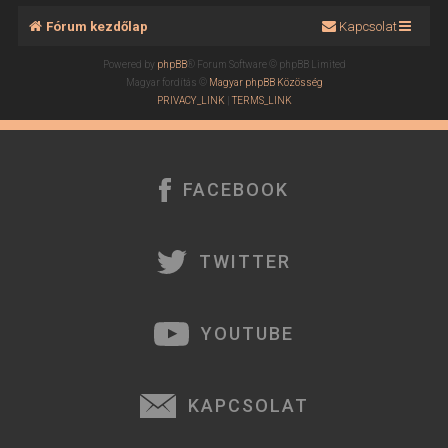
Fórum kezdőlap
Kapcsolat
Powered by
phpBB
® Forum Software © phpBB Limited
Magyar fordítás ©
Magyar phpBB Közösség
PRIVACY_LINK
|
TERMS_LINK
FACEBOOK
TWITTER
YOUTUBE
KAPCSOLAT