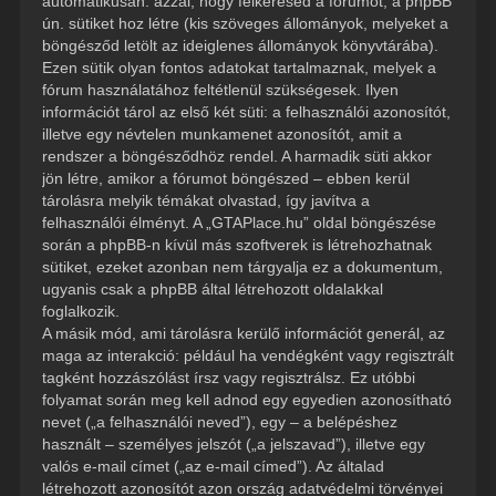
automatikusan: azzal, hogy felkeresed a fórumot, a phpBB
ún. sütiket hoz létre (kis szöveges állományok, melyeket a
böngésződ letölt az ideiglenes állományok könyvtárába).
Ezen sütik olyan fontos adatokat tartalmaznak, melyek a
fórum használatához feltétlenül szükségesek. Ilyen
információt tárol az első két süti: a felhasználói azonosítót,
illetve egy névtelen munkamenet azonosítót, amit a
rendszer a böngésződhöz rendel. A harmadik süti akkor
jön létre, amikor a fórumot böngészed – ebben kerül
tárolásra melyik témákat olvastad, így javítva a
felhasználói élményt. A „GTAPlace.hu” oldal böngészése
során a phpBB-n kívül más szoftverek is létrehozhatnak
sütiket, ezeket azonban nem tárgyalja ez a dokumentum,
ugyanis csak a phpBB által létrehozott oldalakkal
foglalkozik.
A másik mód, ami tárolásra kerülő információt generál, az
maga az interakció: például ha vendégként vagy regisztrált
tagként hozzászólást írsz vagy regisztrálsz. Ez utóbbi
folyamat során meg kell adnod egy egyedien azonosítható
nevet („a felhasználói neved”), egy – a belépéshez
használt – személyes jelszót („a jelszavad”), illetve egy
valós e-mail címet („az e-mail címed”). Az általad
létrehozott azonosítót azon ország adatvédelmi törvényei