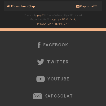
Fórum kezdőlap
Kapcsolat
Powered by
phpBB
® Forum Software © phpBB Limited
Magyar fordítás ©
Magyar phpBB Közösség
PRIVACY_LINK
|
TERMS_LINK
FACEBOOK
TWITTER
YOUTUBE
KAPCSOLAT