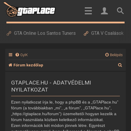
GTA Online Los Santos Tuners
GTA V Csalások
GyIK
Belépés
K
Fórum kezdőlap
e
GTAPLACE.HU - ADATVÉDELMI
r
NYILATKOZAT
e
s
Ezen nyilatkozat írja le, hogy a phpBB és a „GTAPlace.hu”
é
fórum (a továbbiakban „mi”, „a fórum”, „GTAPlace.hu”,
„https://gtaplace.hu/forum”) üzemeltetői hogyan kezelik a
s
fórum használata közben keletkező információkat.
Ezen információk két módon jönnek létre. Egyrészt