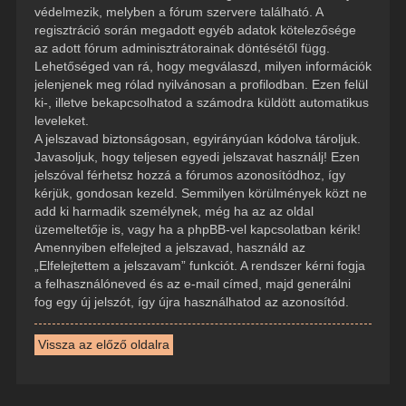
védelmezik, melyben a fórum szervere található. A
regisztráció során megadott egyéb adatok kötelezősége
az adott fórum adminisztrátorainak döntésétől függ.
Lehetőséged van rá, hogy megválaszd, milyen információk
jelenjenek meg rólad nyilvánosan a profilodban. Ezen felül
ki-, illetve bekapcsolhatod a számodra küldött automatikus
leveleket.
A jelszavad biztonságosan, egyirányúan kódolva tároljuk.
Javasoljuk, hogy teljesen egyedi jelszavat használj! Ezen
jelszóval férhetsz hozzá a fórumos azonosítódhoz, így
kérjük, gondosan kezeld. Semmilyen körülmények közt ne
add ki harmadik személynek, még ha az az oldal
üzemeltetője is, vagy ha a phpBB-vel kapcsolatban kérik!
Amennyiben elfelejted a jelszavad, használd az
„Elfelejtettem a jelszavam” funkciót. A rendszer kérni fogja
a felhasználóneved és az e-mail címed, majd generálni
fog egy új jelszót, így újra használhatod az azonosítód.
Vissza az előző oldalra