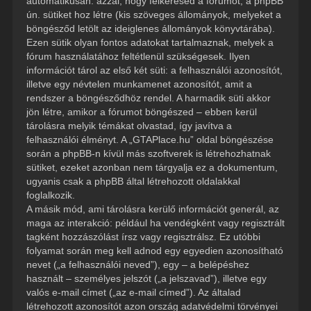
automatikusan: azzal, hogy felkeresed a fórumot, a phpBB
ún. sütiket hoz létre (kis szöveges állományok, melyeket a
böngésződ letölt az ideiglenes állományok könyvtárába).
Ezen sütik olyan fontos adatokat tartalmaznak, melyek a
fórum használatához feltétlenül szükségesek. Ilyen
információt tárol az első két süti: a felhasználói azonosítót,
illetve egy névtelen munkamenet azonosítót, amit a
rendszer a böngésződhöz rendel. A harmadik süti akkor
jön létre, amikor a fórumot böngészed – ebben kerül
tárolásra melyik témákat olvastad, így javítva a
felhasználói élményt. A „GTAPlace.hu” oldal böngészése
során a phpBB-n kívül más szoftverek is létrehozhatnak
sütiket, ezeket azonban nem tárgyalja ez a dokumentum,
ugyanis csak a phpBB által létrehozott oldalakkal
foglalkozik.
A másik mód, ami tárolásra kerülő információt generál, az
maga az interakció: például ha vendégként vagy regisztrált
tagként hozzászólást írsz vagy regisztrálsz. Ez utóbbi
folyamat során meg kell adnod egy egyedien azonosítható
nevet („a felhasználói neved”), egy – a belépéshez
használt – személyes jelszót („a jelszavad”), illetve egy
valós e-mail címet („az e-mail címed”). Az általad
létrehozott azonosítót azon ország adatvédelmi törvényei