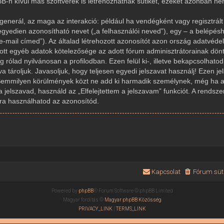
-n kívül más szoftverek is létrehozhatnak sütiket, ezeket azonban n
generál, az maga az interakció: például ha vendégként vagy regisztrált 
gyedien azonosítható nevet („a felhasználói neved”), egy – a belépésh
az e-mail címed”). Az általad létrehozott azonosítót azon ország adatvé
dott egyéb adatok kötelezősége az adott fórum adminisztrátorainak dön
rólad nyilvánosan a profilodban. Ezen felül ki-, illetve bekapcsolhato
 tároljuk. Javasoljuk, hogy teljesen egyedi jelszavat használj! Ezen j
Semmilyen körülmények közt ne add ki harmadik személynek, még ha az
a jelszavad, használd az „Elfelejtettem a jelszavam” funkciót. A rendsze
újra használhatod az azonosítód.
Kapcsolat
Fórum süti
Powered by
phpBB
® Forum Software © phpBB Limited
Magyar fordítás ©
Magyar phpBB Közösség
PRIVACY_LINK
|
TERMS_LINK