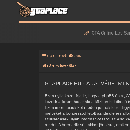
GTA Online Los Sa
Gyors linkek
GyIK
Fórum kezdőlap
GTAPLACE.HU - ADATVÉDELMI 
Ezen nyilatkozat írja le, hogy a phpBB és a „
kezelik a fórum használata közben keletkező i
Ezen információk két módon jönnek létre. Egyr
melyeket a böngésződ letölt az ideiglenes áll
szükségesek. Ilyen információt tárol az első k
rendel. A harmadik süti akkor jön létre, amiko