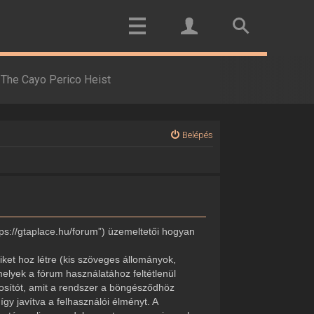
The Cayo Perico Heist
Belépés
tps://gtaplace.hu/forum”) üzemeltetői hogyan
ket hoz létre (kis szöveges állományok,
elyek a fórum használatához feltétlenül
onosítót, amit a rendszer a böngésződhöz
gy javítva a felhasználói élményt. A