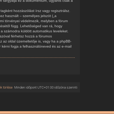
em tárgyalja ez a dokumentum, ugyanis csak a
tagként hozzászólást írsz vagy regisztrálsz.
ez használt – személyes jelszót („a
delmi törvényei védelmezik, melyben a fórum
tésétől függ. Lehetőséged van rá, hogy
d a számodra küldött automatikus leveleket.
elszóval férhetsz hozzá a fórumos
 az oldal üzemeltetője is, vagy ha a phpBB-
r kérni fogja a felhasználóneved és az e-mail
k törlése
Minden időpont
UTC+01:00
időzóna szerinti