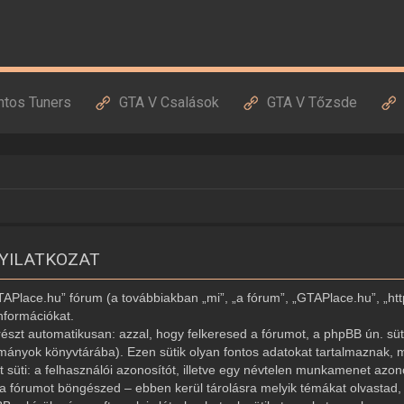
ntos Tuners
GTA V Csalások
GTA V Tőzsde
NYILATKOZAT
GTAPlace.hu” fórum (a továbbiakban „mi”, „a fórum”, „GTAPlace.hu”, „ht
nformációkat.
észt automatikusan: azzal, hogy felkeresed a fórumot, a phpBB ún. süti
ományok könyvtárába). Ezen sütik olyan fontos adatokat tartalmaznak, m
ét süti: a felhasználói azonosítót, illetve egy névtelen munkamenet az
r a fórumot böngészed – ebben kerül tárolásra melyik témákat olvastad, í