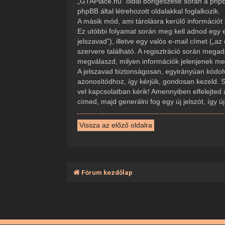
„GTAPlace.hu” oldal böngészése során a phpBB
phpBB által létrehozott oldalakkal foglalkozik.
A másik mód, ami tárolásra kerülő információt 
Ez utóbbi folyamat során meg kell adnod egy e
jelszavad”), illetve egy valós e-mail címet („
szervere található. A regisztráció során mega
megválaszd, milyen információk jelenjenek meg 
A jelszavad biztonságosan, egyirányúan kódolva
azonosítódhoz, így kérjük, gondosan kezeld. 
vel kapcsolatban kérik! Amennyiben elfelejted 
címed, majd generálni fog egy új jelszót, így 
Vissza az előző oldalra
Fórum kezdőlap