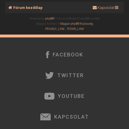
Fórum kezdőlap
Kapcsolat
Powered by
phpBB
® Forum Software © phpBB Limited
Magyar fordítás ©
Magyar phpBB Közösség
PRIVACY_LINK
|
TERMS_LINK
FACEBOOK
TWITTER
YOUTUBE
KAPCSOLAT