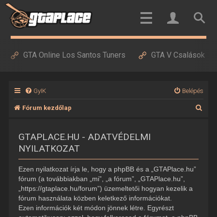
GTA Online Los Santos Tuners
GTA V Csalások
GyIK
Belépés
K
Fórum kezdőlap
e
GTAPLACE.HU - ADATVÉDELMI
r
NYILATKOZAT
e
s
Ezen nyilatkozat írja le, hogy a phpBB és a „GTAPlace.hu”
é
fórum (a továbbiakban „mi”, „a fórum”, „GTAPlace.hu”,
„https://gtaplace.hu/forum”) üzemeltetői hogyan kezelik a
s
fórum használata közben keletkező információkat.
Ezen információk két módon jönnek létre. Egyrészt