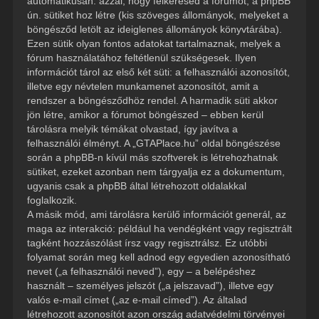
automatikusan: azzal, hogy felkeresed a fórumot, a phpBB
ún. sütiket hoz létre (kis szöveges állományok, melyeket a
böngésződ letölt az ideiglenes állományok könyvtárába).
Ezen sütik olyan fontos adatokat tartalmaznak, melyek a
fórum használatához feltétlenül szükségesek. Ilyen
információt tárol az első két süti: a felhasználói azonosítót,
illetve egy névtelen munkamenet azonosítót, amit a
rendszer a böngésződhöz rendel. A harmadik süti akkor
jön létre, amikor a fórumot böngészed – ebben kerül
tárolásra melyik témákat olvastad, így javítva a
felhasználói élményt. A „GTAPlace.hu” oldal böngészése
során a phpBB-n kívül más szoftverek is létrehozhatnak
sütiket, ezeket azonban nem tárgyalja ez a dokumentum,
ugyanis csak a phpBB által létrehozott oldalakkal
foglalkozik.
A másik mód, ami tárolásra kerülő információt generál, az
maga az interakció: például ha vendégként vagy regisztrált
tagként hozzászólást írsz vagy regisztrálsz. Ez utóbbi
folyamat során meg kell adnod egy egyedien azonosítható
nevet („a felhasználói neved”), egy – a belépéshez
használt – személyes jelszót („a jelszavad”), illetve egy
valós e-mail címet („az e-mail címed”). Az általad
létrehozott azonosítót azon ország adatvédelmi törvényei