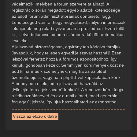
védelmezik, melyben a fórum szervere található. A
regisztráció során megadott egyéb adatok kötelezősége
az adott fórum adminisztrátorainak döntésétől függ.
Lehetőséged van rá, hogy megválaszd, milyen információk
jelenjenek meg rólad nyilvánosan a profilodban. Ezen felül
ki-, illetve bekapcsolhatod a számodra küldött automatikus
leveleket.
A jelszavad biztonságosan, egyirányúan kódolva tároljuk.
Javasoljuk, hogy teljesen egyedi jelszavat használj! Ezen
jelszóval férhetsz hozzá a fórumos azonosítódhoz, így
kérjük, gondosan kezeld. Semmilyen körülmények közt ne
add ki harmadik személynek, még ha az az oldal
üzemeltetője is, vagy ha a phpBB-vel kapcsolatban kérik!
Amennyiben elfelejted a jelszavad, használd az
„Elfelejtettem a jelszavam” funkciót. A rendszer kérni fogja
a felhasználóneved és az e-mail címed, majd generálni
fog egy új jelszót, így újra használhatod az azonosítód.
Vissza az előző oldalra