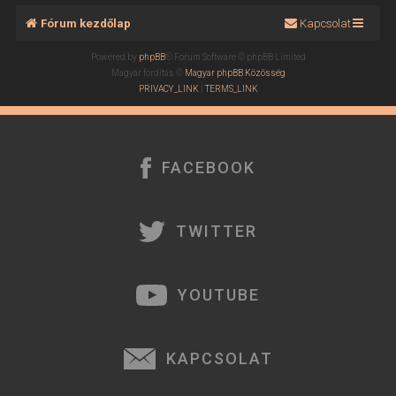
Fórum kezdőlap
Kapcsolat
Powered by
phpBB
® Forum Software © phpBB Limited
Magyar fordítás ©
Magyar phpBB Közösség
PRIVACY_LINK
|
TERMS_LINK
FACEBOOK
TWITTER
YOUTUBE
KAPCSOLAT