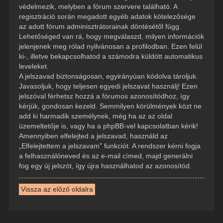
védelmezik, melyben a fórum szervere található. A
regisztráció során megadott egyéb adatok kötelezősége
az adott fórum adminisztrátorainak döntésétől függ.
Lehetőséged van rá, hogy megválaszd, milyen információk
jelenjenek meg rólad nyilvánosan a profilodban. Ezen felül
ki-, illetve bekapcsolhatod a számodra küldött automatikus
leveleket.
A jelszavad biztonságosan, egyirányúan kódolva tároljuk.
Javasoljuk, hogy teljesen egyedi jelszavat használj! Ezen
jelszóval férhetsz hozzá a fórumos azonosítódhoz, így
kérjük, gondosan kezeld. Semmilyen körülmények közt ne
add ki harmadik személynek, még ha az az oldal
üzemeltetője is, vagy ha a phpBB-vel kapcsolatban kérik!
Amennyiben elfelejted a jelszavad, használd az
„Elfelejtettem a jelszavam” funkciót. A rendszer kérni fogja
a felhasználóneved és az e-mail címed, majd generálni
fog egy új jelszót, így újra használhatod az azonosítód.
Vissza az előző oldalra