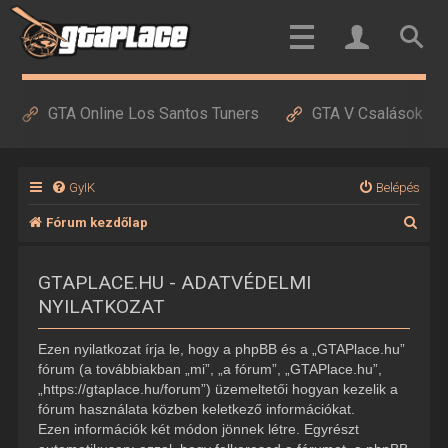
GTA Online Los Santos Tuners
GTA V Csalások
GyIK
Belépés
K
Fórum kezdőlap
e
GTAPLACE.HU - ADATVÉDELMI
r
NYILATKOZAT
e
s
Ezen nyilatkozat írja le, hogy a phpBB és a „GTAPlace.hu”
é
fórum (a továbbiakban „mi”, „a fórum”, „GTAPlace.hu”,
„https://gtaplace.hu/forum”) üzemeltetői hogyan kezelik a
s
fórum használata közben keletkező információkat.
Ezen információk két módon jönnek létre. Egyrészt