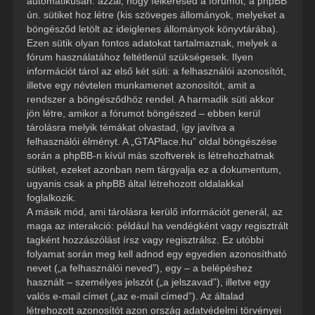
automatikusan: azzal, hogy felkeresed a fórumot, a phpBB
ún. sütiket hoz létre (kis szöveges állományok, melyeket a
böngésződ letölt az ideiglenes állományok könyvtárába).
Ezen sütik olyan fontos adatokat tartalmaznak, melyek a
fórum használatához feltétlenül szükségesek. Ilyen
információt tárol az első két süti: a felhasználói azonosítót,
illetve egy névtelen munkamenet azonosítót, amit a
rendszer a böngésződhöz rendel. A harmadik süti akkor
jön létre, amikor a fórumot böngészed – ebben kerül
tárolásra melyik témákat olvastad, így javítva a
felhasználói élményt. A „GTAPlace.hu” oldal böngészése
során a phpBB-n kívül más szoftverek is létrehozhatnak
sütiket, ezeket azonban nem tárgyalja ez a dokumentum,
ugyanis csak a phpBB által létrehozott oldalakkal
foglalkozik.
A másik mód, ami tárolásra kerülő információt generál, az
maga az interakció: például ha vendégként vagy regisztrált
tagként hozzászólást írsz vagy regisztrálsz. Ez utóbbi
folyamat során meg kell adnod egy egyedien azonosítható
nevet („a felhasználói neved”), egy – a belépéshez
használt – személyes jelszót („a jelszavad”), illetve egy
valós e-mail címet („az e-mail címed”). Az általad
létrehozott azonosítót azon ország adatvédelmi törvényei