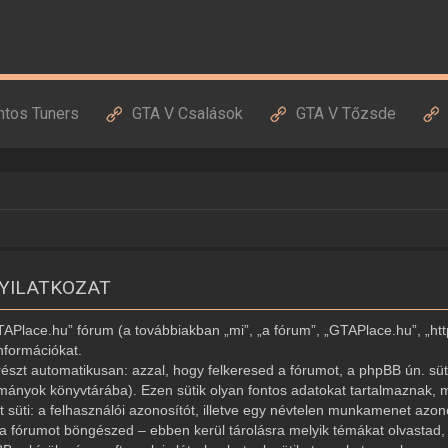
ntos Tuners
GTA V Csalások
GTA V Tőzsde
NYILATKOZAT
GTAPlace.hu” fórum (a továbbiakban „mi”, „a fórum”, „GTAPlace.hu”, „ht
nformációkat.
észt automatikusan: azzal, hogy felkeresed a fórumot, a phpBB ún. süti
ományok könyvtárába). Ezen sütik olyan fontos adatokat tartalmaznak, m
ét süti: a felhasználói azonosítót, illetve egy névtelen munkamenet az
r a fórumot böngészed – ebben kerül tárolásra melyik témákat olvastad, í