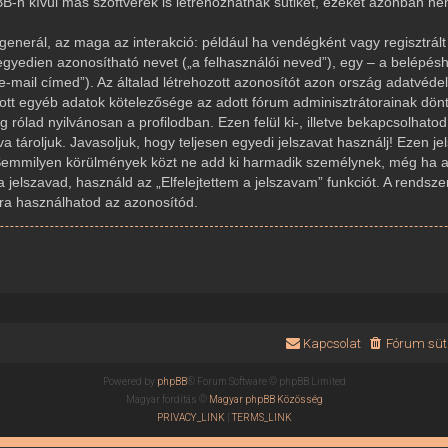
-n kívül más szoftverek is létrehozhatnak sütiket, ezeket azonban n
generál, az maga az interakció: például ha vendégként vagy regisztrált 
gyedien azonosítható nevet („a felhasználói neved”), egy – a belépésh
az e-mail címed”). Az általad létrehozott azonosítót azon ország adatvé
dott egyéb adatok kötelezősége az adott fórum adminisztrátorainak dön
rólad nyilvánosan a profilodban. Ezen felül ki-, illetve bekapcsolhato
 tároljuk. Javasoljuk, hogy teljesen egyedi jelszavat használj! Ezen j
Semmilyen körülmények közt ne add ki harmadik személynek, még ha az
a jelszavad, használd az „Elfelejtettem a jelszavam” funkciót. A rendsze
újra használhatod az azonosítód.
Kapcsolat
Fórum süti
Powered by
phpBB
® Forum Software © phpBB Limited
Magyar fordítás ©
Magyar phpBB Közösség
PRIVACY_LINK
|
TERMS_LINK