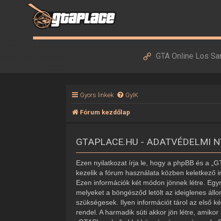
GTA Online Los Sa
Gyors linkek
GyIK
Fórum kezdőlap
GTAPLACE.HU - ADATVÉDELMI 
Ezen nyilatkozat írja le, hogy a phpBB és a „
kezelik a fórum használata közben keletkező i
Ezen információk két módon jönnek létre. Egyr
melyeket a böngésződ letölt az ideiglenes áll
szükségesek. Ilyen információt tárol az első k
rendel. A harmadik süti akkor jön létre, amiko