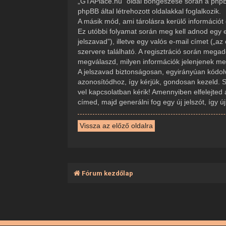
„GTAPlace.hu” oldal böngészése során a phpBB
phpBB által létrehozott oldalakkal foglalkozik.
A másik mód, ami tárolásra kerülő információt 
Ez utóbbi folyamat során meg kell adnod egy e
jelszavad”), illetve egy valós e-mail címet („
szervere található. A regisztráció során mega
megválaszd, milyen információk jelenjenek meg 
A jelszavad biztonságosan, egyirányúan kódolva
azonosítódhoz, így kérjük, gondosan kezeld. 
vel kapcsolatban kérik! Amennyiben elfelejted 
címed, majd generálni fog egy új jelszót, így 
Vissza az előző oldalra
Fórum kezdőlap