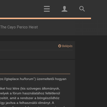
The Cayo Perico Heist
Belépés
tps://gtaplace.hu/forum”) üzemeltetői hogyan
ket hoz létre (kis szöveges állományok,
elyek a fórum használatához feltétlenül
onosítót, amit a rendszer a böngésződhöz
gy javítva a felhasználói élményt. A