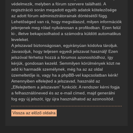
védelmezik, melyben a fórum szervere található. A
regisztráció során megadott egyéb adatok kötelezősége
az adott fórum adminisztrátorainak döntésétől függ.
Lehetőséged van rá, hogy megválaszd, milyen információk
jelenjenek meg rólad nyilvánosan a profilodban. Ezen felül
ki-, illetve bekapcsolhatod a számodra küldött automatikus
leveleket.
A jelszavad biztonságosan, egyirányúan kódolva tároljuk.
Javasoljuk, hogy teljesen egyedi jelszavat használj! Ezen
jelszóval férhetsz hozzá a fórumos azonosítódhoz, így
kérjük, gondosan kezeld. Semmilyen körülmények közt ne
add ki harmadik személynek, még ha az az oldal
üzemeltetője is, vagy ha a phpBB-vel kapcsolatban kérik!
Amennyiben elfelejted a jelszavad, használd az
„Elfelejtettem a jelszavam” funkciót. A rendszer kérni fogja
a felhasználóneved és az e-mail címed, majd generálni
fog egy új jelszót, így újra használhatod az azonosítód.
Vissza az előző oldalra