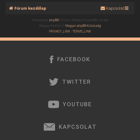
Fórum kezdőlap
Kapcsolat
Powered by
phpBB
® Forum Software © phpBB Limited
Magyar fordítás ©
Magyar phpBB Közösség
PRIVACY_LINK
|
TERMS_LINK
FACEBOOK
TWITTER
YOUTUBE
KAPCSOLAT