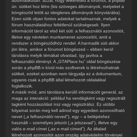
automatikusan: azzal, hogy felkeresed a fórumot, a phpBB
ún. sütiket hoz létre (kis szöveges állományok, melyeket a
böngésződ letölt az ideiglenes állományok könyvtárába).
Ezen sütik olyan fontos adatokat tartalmaznak, melyek a
fórum használatához feltétlenül szükségesek. Ilyen
információt tárol az első két süti: a felhasználói azonosítót,
illetve egy névtelen munkamenet azonosítót, amit a
rendszer a böngésződhöz rendel. A harmadik süti akkor
jön létre, amikor a fórumot böngészed – ebben kerül
tárolásra melyik témákat olvastad, így javítva a
felhasználói élményt. A „GTAPlace.hu” oldal böngészése
során a phpBB-n kívül más szoftverek is létrehozhatnak
sütiket, ezeket azonban nem tárgyalja ez a dokumentum,
ugyanis csak a phpBB által létrehozott oldalakkal
foglalkozik.
A másik mód, ami tárolásra kerülő információt generál, az
maga az interakció: például ha vendégként vagy regisztrált
tagként hozzászólást írsz vagy regisztrálsz. Ez utóbbi
folyamat során meg kell adnod egy egyedien azonosítható
nevet („a felhasználói neved”), egy – a belépéshez
használt – személyes jelszót („a jelszavad”), illetve egy
valós e-mail címet („az e-mail címed”). Az általad
létrehozott azonosítót azon ország adatvédelmi törvényei