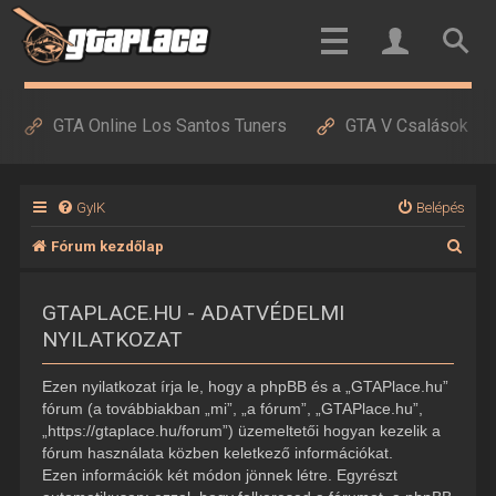
GTA Online Los Santos Tuners
GTA V Csalások
GyIK
Belépés
K
Fórum kezdőlap
e
GTAPLACE.HU - ADATVÉDELMI
r
NYILATKOZAT
e
s
Ezen nyilatkozat írja le, hogy a phpBB és a „GTAPlace.hu”
é
fórum (a továbbiakban „mi”, „a fórum”, „GTAPlace.hu”,
„https://gtaplace.hu/forum”) üzemeltetői hogyan kezelik a
s
fórum használata közben keletkező információkat.
Ezen információk két módon jönnek létre. Egyrészt