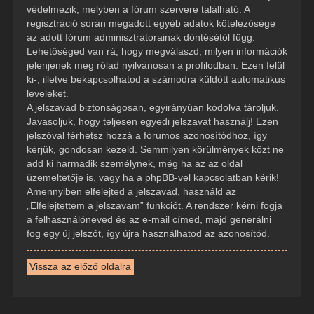
védelmezik, melyben a fórum szervere található. A
regisztráció során megadott egyéb adatok kötelezősége
az adott fórum adminisztrátorainak döntésétől függ.
Lehetőséged van rá, hogy megválaszd, milyen információk
jelenjenek meg rólad nyilvánosan a profilodban. Ezen felül
ki-, illetve bekapcsolhatod a számodra küldött automatikus
leveleket.
A jelszavad biztonságosan, egyirányúan kódolva tároljuk.
Javasoljuk, hogy teljesen egyedi jelszavat használj! Ezen
jelszóval férhetsz hozzá a fórumos azonosítódhoz, így
kérjük, gondosan kezeld. Semmilyen körülmények közt ne
add ki harmadik személynek, még ha az az oldal
üzemeltetője is, vagy ha a phpBB-vel kapcsolatban kérik!
Amennyiben elfelejted a jelszavad, használd az
„Elfelejtettem a jelszavam” funkciót. A rendszer kérni fogja
a felhasználóneved és az e-mail címed, majd generálni
fog egy új jelszót, így újra használhatod az azonosítód.
Vissza az előző oldalra