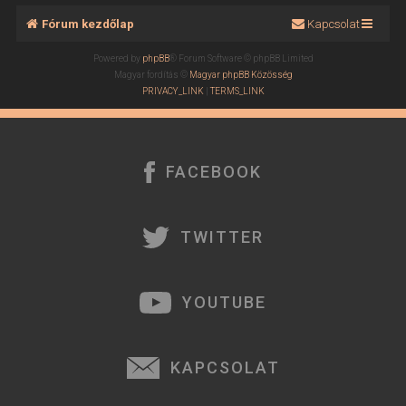
Fórum kezdőlap
Kapcsolat
Powered by
phpBB
® Forum Software © phpBB Limited
Magyar fordítás ©
Magyar phpBB Közösség
PRIVACY_LINK
|
TERMS_LINK
FACEBOOK
TWITTER
YOUTUBE
KAPCSOLAT