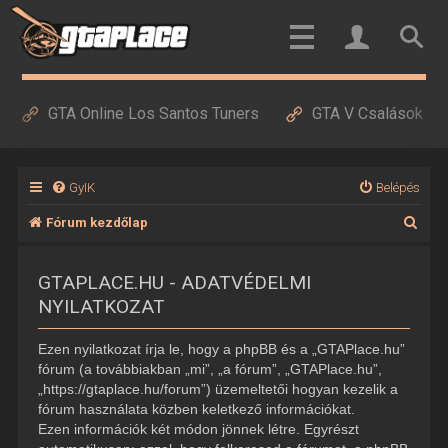
GTA Online Los Santos Tuners
GTA V Csalások
GyIK
Belépés
K
Fórum kezdőlap
e
GTAPLACE.HU - ADATVÉDELMI
r
NYILATKOZAT
e
s
Ezen nyilatkozat írja le, hogy a phpBB és a „GTAPlace.hu”
é
fórum (a továbbiakban „mi”, „a fórum”, „GTAPlace.hu”,
„https://gtaplace.hu/forum”) üzemeltetői hogyan kezelik a
s
fórum használata közben keletkező információkat.
Ezen információk két módon jönnek létre. Egyrészt