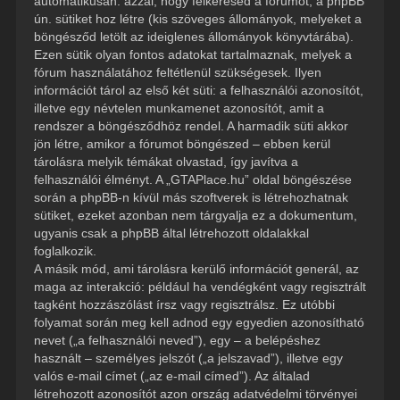
automatikusan: azzal, hogy felkeresed a fórumot, a phpBB
ún. sütiket hoz létre (kis szöveges állományok, melyeket a
böngésződ letölt az ideiglenes állományok könyvtárába).
Ezen sütik olyan fontos adatokat tartalmaznak, melyek a
fórum használatához feltétlenül szükségesek. Ilyen
információt tárol az első két süti: a felhasználói azonosítót,
illetve egy névtelen munkamenet azonosítót, amit a
rendszer a böngésződhöz rendel. A harmadik süti akkor
jön létre, amikor a fórumot böngészed – ebben kerül
tárolásra melyik témákat olvastad, így javítva a
felhasználói élményt. A „GTAPlace.hu” oldal böngészése
során a phpBB-n kívül más szoftverek is létrehozhatnak
sütiket, ezeket azonban nem tárgyalja ez a dokumentum,
ugyanis csak a phpBB által létrehozott oldalakkal
foglalkozik.
A másik mód, ami tárolásra kerülő információt generál, az
maga az interakció: például ha vendégként vagy regisztrált
tagként hozzászólást írsz vagy regisztrálsz. Ez utóbbi
folyamat során meg kell adnod egy egyedien azonosítható
nevet („a felhasználói neved”), egy – a belépéshez
használt – személyes jelszót („a jelszavad”), illetve egy
valós e-mail címet („az e-mail címed”). Az általad
létrehozott azonosítót azon ország adatvédelmi törvényei