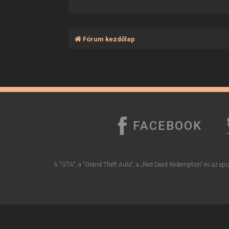
Fórum kezdőlap
FACEBOOK
A "GTA", a "Grand Theft Auto", a „Red Dead Redemption” és az epiz