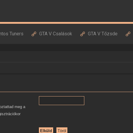
ntos Tuners
GTA V Csalások
GTA V Tőzsde
oztattad meg a
gisztrációkor