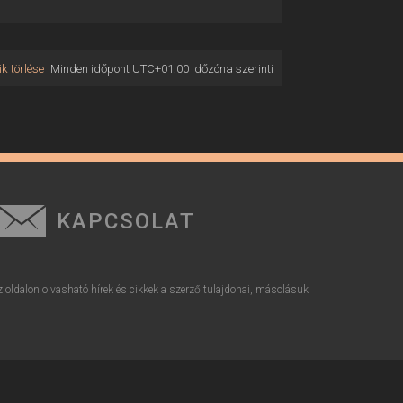
k törlése
Minden időpont
UTC+01:00
időzóna szerinti
KAPCSOLAT
z oldalon olvasható hírek és cikkek a szerző tulajdonai, másolásuk