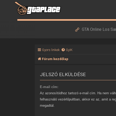
GTA Online Los Sa
Gyors linkek
GyIK
Fórum kezdőlap
JELSZÓ ELKÜLDÉSE
E-mail cím:
Az azonosítódhoz tartozó e-mail cím. Ha nem vált
felhasználó vezérlőpultban, akkor ez az, amit a re
megadtál.