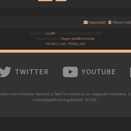
Kapcsolat
Fórum süti
Powered by
phpBB
® Forum Software © phpBB Limited
Magyar fordítás ©
Magyar phpBB Közösség
PRIVACY_LINK
|
TERMS_LINK
TWITTER
YOUTUBE
ódok címei a Rockstar Games és a Take-Two Interactive, Inc. bejegyzett márkanevei. A
forrásmegjelöléssel engedélyezett. ©2005 -