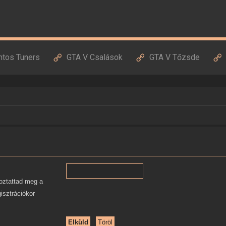
ntos Tuners
GTA V Csalások
GTA V Tőzsde
oztattad meg a
gisztrációkor