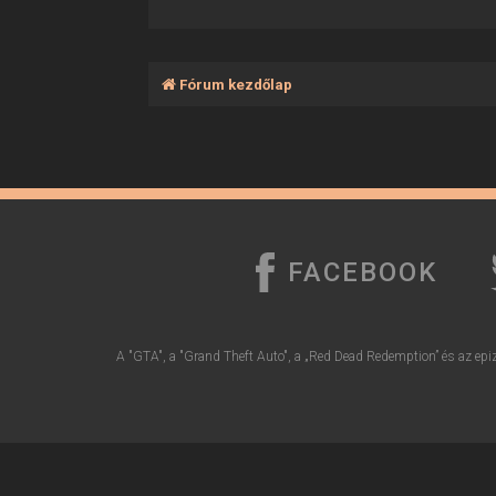
Fórum kezdőlap
FACEBOOK
A "GTA", a "Grand Theft Auto", a „Red Dead Redemption” és az epiz