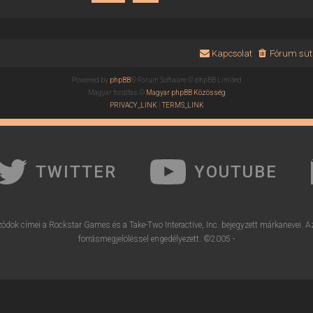
Kapcsolat
Fórum süti
Powered by
phpBB
® Forum Software © phpBB Limited
Magyar fordítás ©
Magyar phpBB Közösség
PRIVACY_LINK
|
TERMS_LINK
TWITTER
YOUTUBE
ódok címei a Rockstar Games és a Take-Two Interactive, Inc. bejegyzett márkanevei. A
forrásmegjelöléssel engedélyezett. ©2005 -