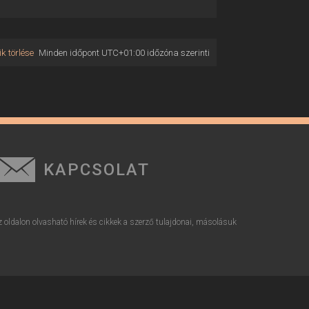
k törlése
Minden időpont
UTC+01:00
időzóna szerinti
KAPCSOLAT
z oldalon olvasható hírek és cikkek a szerző tulajdonai, másolásuk