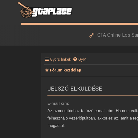
GTA Online Los Sa
Gyors linkek
GyIK
Fórum kezdőlap
JELSZÓ ELKÜLDÉSE
E-mail cím:
Az azonosítódhoz tartozó e-mail cím. Ha nem vált
felhasználó vezérlőpultban, akkor ez az, amit a re
megadtál.