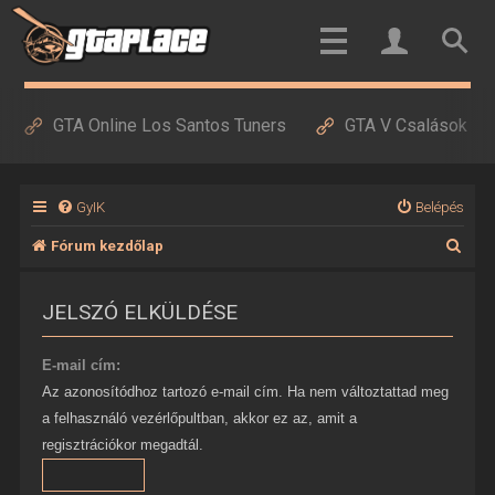
GTA Online Los Santos Tuners
GTA V Csalások
GyIK
Belépés
K
Fórum kezdőlap
e
JELSZÓ ELKÜLDÉSE
r
e
E-mail cím:
s
Az azonosítódhoz tartozó e-mail cím. Ha nem változtattad meg
é
a felhasználó vezérlőpultban, akkor ez az, amit a
s
regisztrációkor megadtál.