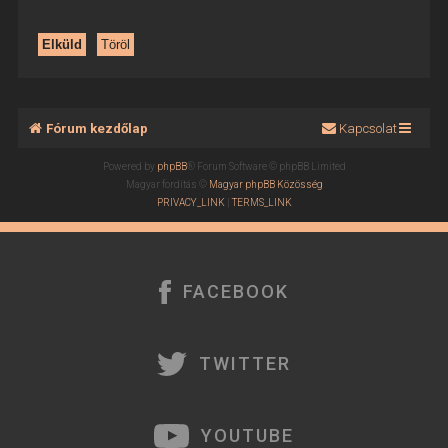
Fórum kezdőlap
Kapcsolat
Powered by
phpBB
® Forum Software © phpBB Limited
Magyar fordítás ©
Magyar phpBB Közösség
PRIVACY_LINK
|
TERMS_LINK
FACEBOOK
TWITTER
YOUTUBE