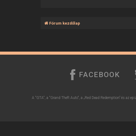
Fórum kezdőlap
FACEBOOK
A "GTA", a "Grand Theft Auto", a „Red Dead Redemption” és az epiz