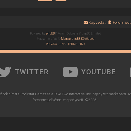
Kapcsolat
Fórum süti
Powered by
phpBB
® Forum Software © phpBB Limited
Magyar fordítás ©
Magyar phpBB Közösség
PRIVACY_LINK
|
TERMS_LINK
TWITTER
YOUTUBE
ódok címei a Rockstar Games és a Take-Two Interactive, Inc. bejegyzett márkanevei. A
forrásmegjelöléssel engedélyezett. ©2005 -