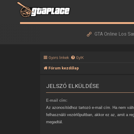
GTA Online Los Sa
Gyors linkek
GyIK
Fórum kezdőlap
JELSZÓ ELKÜLDÉSE
E-mail cím:
Az azonosítódhoz tartozó e-mail cím. Ha nem vált
felhasználó vezérlőpultban, akkor ez az, amit a re
megadtál.