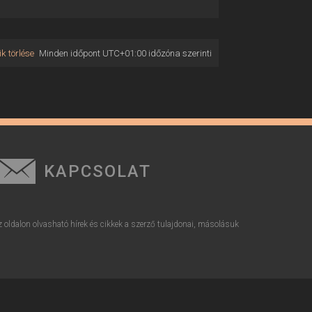
k törlése
Minden időpont
UTC+01:00
időzóna szerinti
KAPCSOLAT
z oldalon olvasható hírek és cikkek a szerző tulajdonai, másolásuk