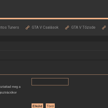
ntos Tuners
GTA V Csalások
GTA V Tőzsde
oztattad meg a
gisztrációkor