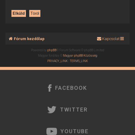
Fórum kezdőlap
Kapcsolat
Powered by
phpBB
® Forum Software © phpBB Limited
Magyar fordítás ©
Magyar phpBB Közösség
PRIVACY_LINK
|
TERMS_LINK
FACEBOOK
TWITTER
YOUTUBE