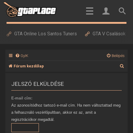
GTA Online Los Santos Tuners
GTA V Csalások
GyIK
Belépés
K
Fórum kezdőlap
e
JELSZÓ ELKÜLDÉSE
r
e
E-mail cím:
s
Az azonosítódhoz tartozó e-mail cím. Ha nem változtattad meg
é
a felhasználó vezérlőpultban, akkor ez az, amit a
s
regisztrációkor megadtál.