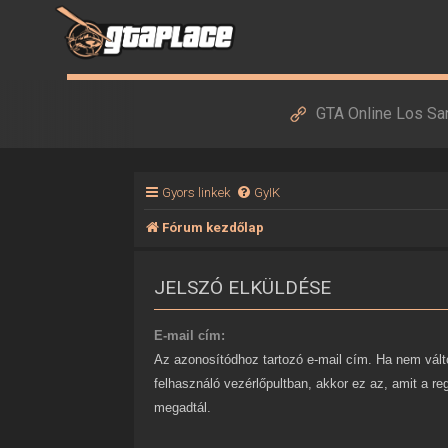
GTA Online Los Sa
Gyors linkek
GyIK
Fórum kezdőlap
JELSZÓ ELKÜLDÉSE
E-mail cím:
Az azonosítódhoz tartozó e-mail cím. Ha nem vált
felhasználó vezérlőpultban, akkor ez az, amit a re
megadtál.