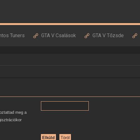
ntos Tuners
GTA V Csalások
GTA V Tőzsde
oztattad meg a
gisztrációkor