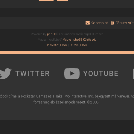
Kapcsolat
Fórum süti
Powered by
phpBB
® Forum Software © phpBB Limited
Magyar fordítás ©
Magyar phpBB Közösség
PRIVACY_LINK
|
TERMS_LINK
TWITTER
YOUTUBE
ódok címei a Rockstar Games és a Take-Two Interactive, Inc. bejegyzett márkanevei. A
forrásmegjelöléssel engedélyezett. ©2005 -