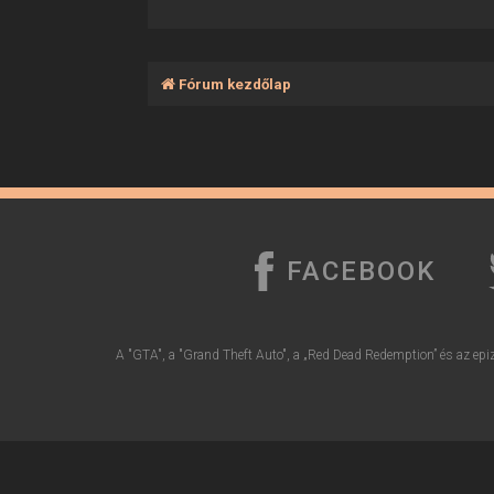
Fórum kezdőlap
FACEBOOK
A "GTA", a "Grand Theft Auto", a „Red Dead Redemption” és az epiz