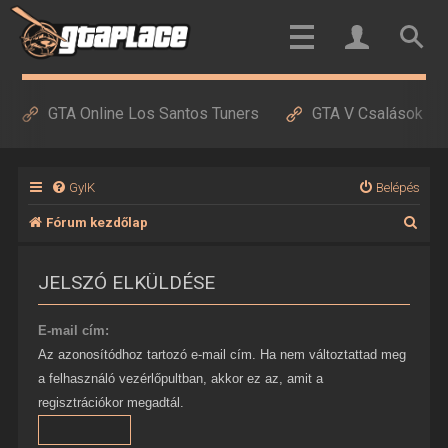
GTA Online Los Santos Tuners
GTA V Csalások
GyIK
Belépés
K
Fórum kezdőlap
e
JELSZÓ ELKÜLDÉSE
r
e
E-mail cím:
s
Az azonosítódhoz tartozó e-mail cím. Ha nem változtattad meg
é
a felhasználó vezérlőpultban, akkor ez az, amit a
s
regisztrációkor megadtál.