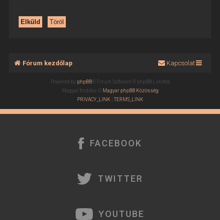
Fórum kezdőlap
Kapcsolat
Powered by
phpBB
® Forum Software © phpBB Limited
Magyar fordítás ©
Magyar phpBB Közösség
PRIVACY_LINK
|
TERMS_LINK
FACEBOOK
TWITTER
YOUTUBE